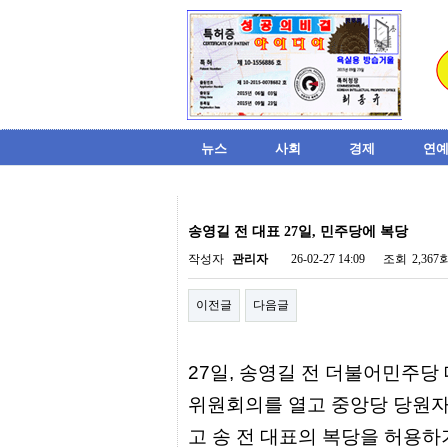
뉴스
사회
경제
연예
비
아
송영길 전 대표 27일, 민주당에 복당
탑-
시
작성자
관리자
26-02-27 14:09
조회
2,367
알
리
이전글
다음글
스
구
입
미
27일, 송영길 전 더불어민주당
프
진
위원회의를 열고 중앙당 당원자
후
기
고 송 전 대표의 복당을 허용하
미