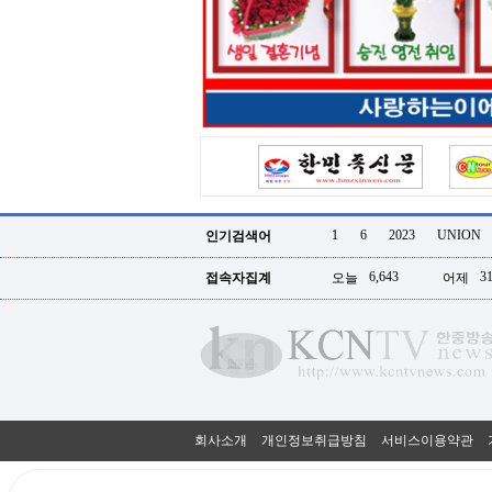
터
강
직
도
올
리
는
법
링
크
114
24
시
1
6
2023
UNION
인기검색어
간
대
6,643
31
접속자집계
오늘
어제
출
대
출
후
18
모
아
비
아
회사소개
개인정보취급방침
서비스이용약관
탑-
프
릴