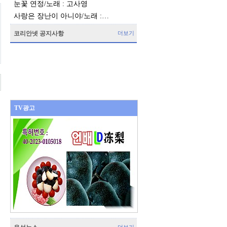
눈꽃 연정/노래 : 고사영
사랑은 장난이 아니야/노래 :…
코리안넷 공지사항
더보기
TV광고