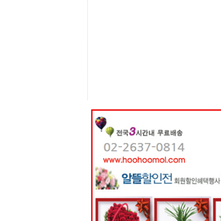
센
터
주
소
야
돔
클
럽
DOMCLUB
코
리
아
건
강
코
리
아
e
뉴
스
비
아
365
비
아
센