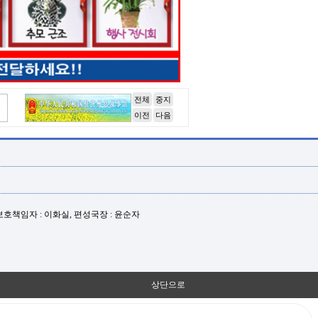
전체
중지
이전
다음
년보호책임자 : 이화실, 편성국장 : 윤순자
상단으로