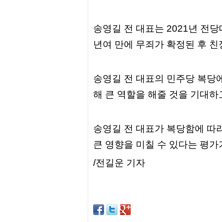
프
진
약
송영길 전 대표는 2021년 전당
국
임
년여 만에 무죄가 확정된 후 친
심
중
절
최
송영길 전 대표의 민주당 복당에
신
토
해 큰 역할을 해줄 것을 기대하
렌
트
사
이
송영길 전 대표가 복당함에 따라
트
순
큰 영향을 미칠 수 있다는 평가
위
비
/전길운 기자
아
몰
웹
토
끼
실
시