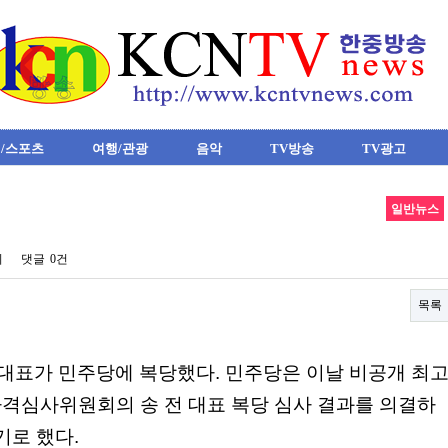
/스포츠
여행/관광
음악
TV방송
TV광고
일반뉴스
회
댓글
0건
목록
 대표가 민주당에 복당했다. 민주당은 이날 비공개 최
격심사위원회의 송 전 대표 복당 심사 결과를 의결하
기로 했다.