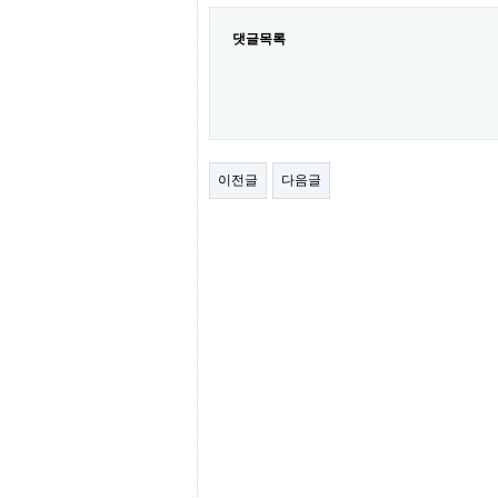
간
무
댓글목록
료
채
팅
24
시
간
대
출
이전글
다음글
밍
키
넷
갱
신
통
영
만
남
찾
기
출
장
안
마
비
아