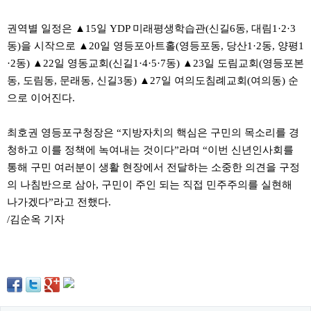
료
채
팅
권역별 일정은 ▲15일 YDP 미래평생학습관(신길6동, 대림1·2·3
24
동)을 시작으로 ▲20일 영등포아트홀(영등포동, 당산1·2동, 양평1
시
간
·2동) ▲22일 영동교회(신길1·4·5·7동) ▲23일 도림교회(영등포본
대
동, 도림동, 문래동, 신길3동) ▲27일 여의도침례교회(여의동) 순
출
밍
으로 이어진다.
키
넷
최호권 영등포구청장은 “지방자치의 핵심은 구민의 목소리를 경
갱
신
청하고 이를 정책에 녹여내는 것이다”라며 “이번 신년인사회를
통
통해 구민 여러분이 생활 현장에서 전달하는 소중한 의견을 구정
영
만
의 나침반으로 삼아, 구민이 주인 되는 직접 민주주의를 실현해
남
나가겠다”라고 전했다.
찾
기
/김순옥 기자
출
장
안
마
비
아
센
터