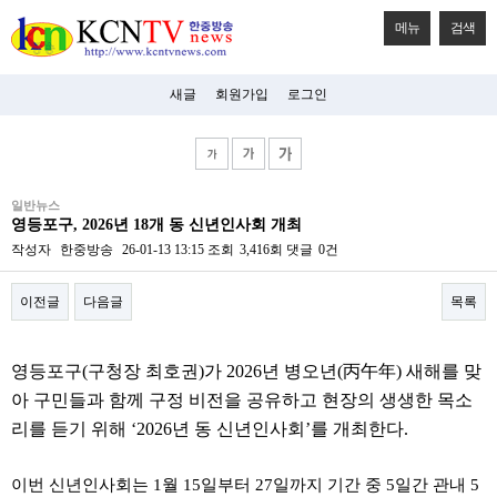
메뉴
검색
새글
회원가입
로그인
비
일반뉴스
아
영등포구, 2026년 18개 동 신년인사회 개최
탑-
시
작성자
한중방송
26-01-13 13:15
조회
3,416회
댓글
0건
알
리
이전글
다음글
목록
스
구
입
본문
미
영등포구(구청장 최호권)가 2026년 병오년(丙午年) 새해를 맞
프
진
아 구민들과 함께 구정 비전을 공유하고 현장의 생생한 목소
후
리를 듣기 위해 ‘2026년 동 신년인사회’를 개최한다.
기
미
프
이번 신년인사회는 1월 15일부터 27일까지 기간 중 5일간 관내 5
진