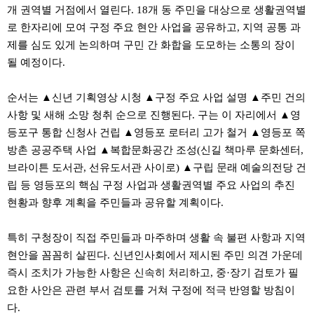
약
개 권역별 거점에서 열린다. 18개 동 주민을 대상으로 생활권역별
국
로 한자리에 모여 구정 주요 현안 사업을 공유하고, 지역 공통 과
임
심
제를 심도 있게 논의하며 구민 간 화합을 도모하는 소통의 장이
중
될 예정이다.
절
최
신
순서는 ▲신년 기획영상 시청 ▲구정 주요 사업 설명 ▲주민 건의
토
사항 및 새해 소망 청취 순으로 진행된다. 구는 이 자리에서 ▲영
렌
트
등포구 통합 신청사 건립 ▲영등포 로터리 고가 철거 ▲영등포 쪽
사
방촌 공공주택 사업 ▲복합문화공간 조성(신길 책마루 문화센터,
이
트
브라이튼 도서관, 선유도서관 사이로) ▲구립 문래 예술의전당 건
순
립 등 영등포의 핵심 구정 사업과 생활권역별 주요 사업의 추진
위
비
현황과 향후 계획을 주민들과 공유할 계획이다.
아
몰
웹
특히 구청장이 직접 주민들과 마주하며 생활 속 불편 사항과 지역
토
현안을 꼼꼼히 살핀다. 신년인사회에서 제시된 주민 의견 가운데
끼
실
즉시 조치가 가능한 사항은 신속히 처리하고, 중·장기 검토가 필
시
요한 사안은 관련 부서 검토를 거쳐 구정에 적극 반영할 방침이
간
무
다.