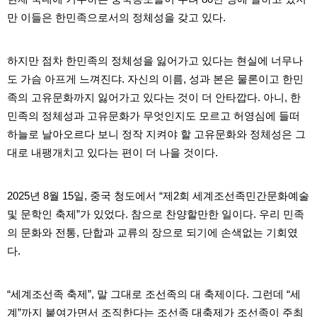
직
도
만 이들은 한민족으로서의 정체성을 갖고 있다.
올
리
는
하지만 점차 한민족의 정체성을 잃어가고 있다는 현실에 너무나
법
링
도 가슴 아프게 느껴진댜. 자신의 이름, 성과 본은 물론이고 한민
크
족의 고유문화까지 잃어가고 있다는 것이 더 안타깝다. 아니, 한
114
24
민족의 정체성과 고유문화가 무엇인지도 모르고 허영심에 들떠
시
간
하늘로 날아오르다 보니 정작 지켜야 할 고유문화와 정체성은 그
대
대로 내팽개치고 있다는 편이 더 나을 것이다.
출
대
출
후
2025년 8월 15일, 중국 청도에서 “제2회 세계조선족민간문화예술
18
및 문학인 축제”가 있었다. 참으로 찬양할만한 일이다. 우리 민족
모
아
의 문화와 전통, 단합과 교류의 장으로 되기에 손색없는 기회였
비
다.
아
탑-
프
릴
“세계조선족 축제”, 말 그대로 조선족의 대 축제이다. 그런데 “세
리
지
계”까지 붙여가면서 조직한다는 조선족 대축제가 조선족이 주최