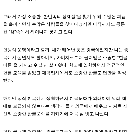
주
소
야
그래서 가장 소중한 “한민족의 정체성”을 찾기 위해 수많은 피땀
돔
을 흘려가면서 수많은 사람들을 찾아다녔지만 아직까지도 몽롱
클
럽
한 “꿈”속에서 깨어나지 못하고 있다.
DOMCLUB
코
리
아
인생의 운명이라고 할까, 내가 태어난 곳은 중국이었지만 나는 중
건
국에서 살면서도 할아버지, 아버지로부터 물려받은 소중한 “한글
강
코
이름”을 가지고 수십 년 살아왔다. 학교에 입학하면서 정규적인
리
한글 교육을 받았고 대학입시에서도 소중한 한글로 답안을 작성
아
e
했다.
뉴
스
비
하지만 정작 한국에서 생활하면서 한글문화가 외래어에 밀려 제
아
365
대로 보급되지 않는다는 생각이 들어 외국에서 배우고 지켜온 자
비
아
신의 소중한 한글문화를 지키기에 더욱 발 벗고 나섰다.
센
터
강
현재 국내에 거주하는 중국동포들이 무려 80만 명에 달하고 있지