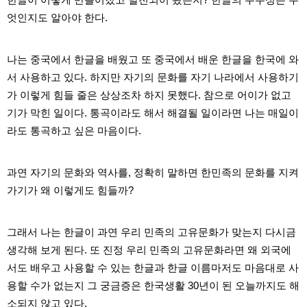
료
채
엇인지도 알아야 한다.
팅
24
시
나는 중국에서 한글을 배웠고 또 중국에서 배운 한글을 한국에 와
간
대
서 사용하고 있다. 하지만 자기의 문화를 자기 나라에서 사용하기
출
가 이렇게 힘들 줄은 상상조차 하지 못했다. 참으로 어이가 없고
밍
키
기가 막힌 일이다. 통곡이라도 해서 해결될 일이라면 나는 매일이
넷
라도 통곡하고 싶은 마음이다.
갱
신
통
영
과연 자기의 문화와 역사를, 정확히 말하면 한민족의 문화를 지켜
만
남
가기가 왜 이렇게도 힘들까?
찾
기
출
그래서 나는 한글이 과연 우리 민족의 고유문화가 맞는지 다시금
장
안
생각해 보게 된다. 또 진정 우리 민족의 고유문화라면 왜 외국에
마
서도 배우고 사용할 수 있는 한글과 한글
이름마저도 마음대로 사
비
아
용할 수가 없는지 그 궁금증은 한국생활 30년이 된 오늘까지도 해
센
소되지 않고 있다.
터