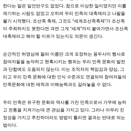
구
한다는 말은 일언반구도 없었다. 참으로 이상한 일이였지만 이를
입
통
제기하는 사람도 없었고 오히려 우리 민족의 대축제라고 나팔을
영
불기 시작했다. 조선족 축제, 그것도 “세계조선족축제”가 조선족
비
아
이 주최하지도 못한다면 과연 그게 “세계”까지 붙여가면서 조선족
대축제라고 해야 할 이유가 있는지도 의문이 생긴다.
돔
클
럽
DOMCLUB.top
순간적인 허영심에 들떠 이름만 크게 포장하는 용두사미 행사로
신
규
참여자들을 농악하고 현혹시키는 행위는 우리 민족 문화의 발전
노
과 단합에도 도움되지 않는다. 이는 조직자의 책임감과 양심, 그
제
휴
리고 우리 민족 문화에 대한 인식 수준과도 연결되며 참여자들의
사
민족문화에 대한 애착과 이해능력과도 갈라놓을 수 없다.
이
트
북
토
우리 민족은 유구한 문화와 역사를 가진 민족으로서 가무에 능하
끼
고 전통을 지켜가는데 큰 관심을 가지고 있다. 그러나 아무리 진
대
출
정성을 가지고 추진하더라도 방법이 틀리면 결과는 반대로 되는
DB
법이다.
출
장