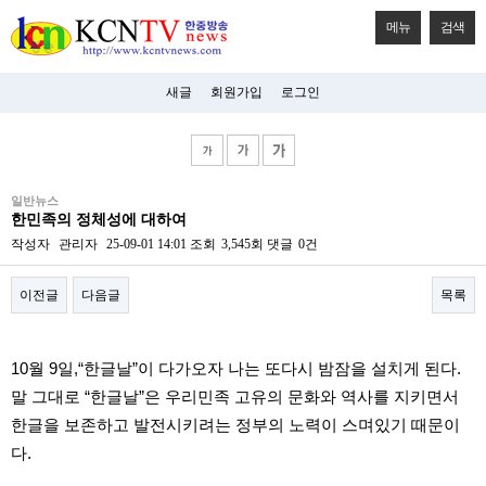
메뉴
검색
새글
회원가입
로그인
비
일반뉴스
아
한민족의 정체성에 대하여
탑-
시
작성자
관리자
25-09-01 14:01
조회
3,545회
댓글
0건
알
리
이전글
다음글
목록
스
구
입
본문
미
10월 9일,“한글날”이 다가오자 나는 또다시 밤잠을 설치게 된다.
프
진
말 그대로 “한글날”은 우리민족 고유의 문화와 역사를 지키면서
후
한글을 보존하고 발전시키려는 정부의 노력이 스며있기 때문이
기
미
다.
프
진