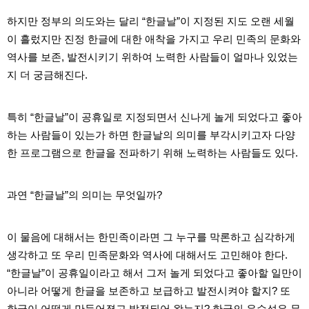
약
국
하지만 정부의 의도와는 달리 “한글날”이 지정된 지도 오랜 세월
임
이 흘렀지만 진정 한글에 대한 애착을 가지고 우리 민족의 문화와
심
중
역사를 보존, 발전시키기 위하여 노력한 사람들이 얼마나 있었는
절
지 더 궁금해진다.
최
신
토
렌
특히 “한글날”이 공휴일로 지정되면서 신나게 놀게 되었다고 좋아
트
하는 사람들이 있는가 하면 한글날의 의미를 부각시키고자 다양
사
이
한 프로그램으로 한글을 전파하기 위해 노력하는 사람들도 있다.
트
순
위
과연 “한글날”의 의미는 무엇일까?
비
아
몰
웹
이 물음에 대해서는 한민족이라면 그 누구를 막론하고 심각하게
토
생각하고 또 우리 민족문화와 역사에 대해서도 고민해야 한다.
끼
실
“한글날”이 공휴일이라고 해서 그저 놀게 되었다고 좋아할 일만이
시
간
아니라 어떻게 한글을 보존하고 보급하고 발전시켜야 할지? 또
무
한글이 어떻게 만들어졌고 발전되어 왔는지? 한글의 우수성은 무