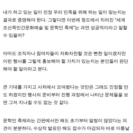
파
란
내가 하고 있는 일이 진정 우리 민족을 위해 하는 일이 맞는지는
출
장
결과로 증명해야 한다. 그렇다면 이번에 청도에서 치러진 “세계
마
조선족민간문화예술 및 문학인 축제”는 과연 성공적이라고 말할
사
지
수 있을까?
우
즐
성
아마도 조직자나 참여자들이 자화자찬할 것은 뻔한 일이겠지만
무
료
이런 행사를 그렇게 홍보해야 할 가치가 있는지는 본인들이 판단
만
해야 할 일이라고 본다.
남
어
플
미
큰 기대를 가지고 사처에서 모여왔다는 것만은 그래도 인정할 만
프
도 하겠지만 행사의 준비부터 진행 과정에서 나타난 문제들을 보
진
약
면 그저 지나칠 수도 없는 것 같다.
국
하
혈
문학인 축제라는 간판에서만 해도 초기부터 말썽이 많았다는 의
유
견이 분분하다, 수상작 발표만 해도 접수가 마감되자 바로 이튿날
머