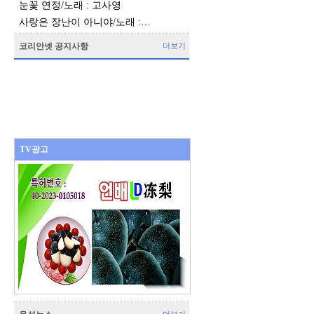
눈꽃 연정/노래 : 고사영
사랑은 장난이 아니야/노래 :…
코리안넷 공지사항
더보기
TV광고
표