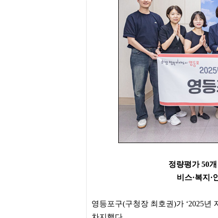
프
진
약
국
임
심
중
절
최
신
토
렌
트
사
이
트
순
위
비
아
정량평가 50개
몰
비스·복지·
웹
토
끼
영등포구(구청장 최호권)가 ‘2025
실
시
차지했다.