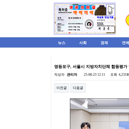
뉴스
사회
경제
연예
비
아
영등포구, 서울시 지방자치단체 합동평가 ‘
탑-
시
작성자
관리자
25-08-23 12:11
조회
4,233
알
리
이전글
다음글
스
구
입
미
프
진
후
기
미