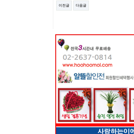
터
이전글
다음글
강
직
도
올
리
는
법
링
크
114
24
시
간
대
출
대
출
후
18
모
아
비
아
탑-
프
릴