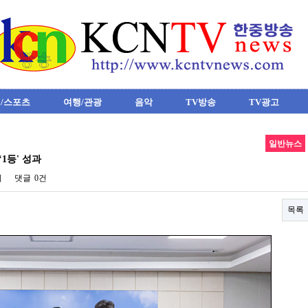
/스포츠
여행/관광
음악
TV방송
TV광고
일반뉴스
1등' 성과
회
댓글
0건
목록