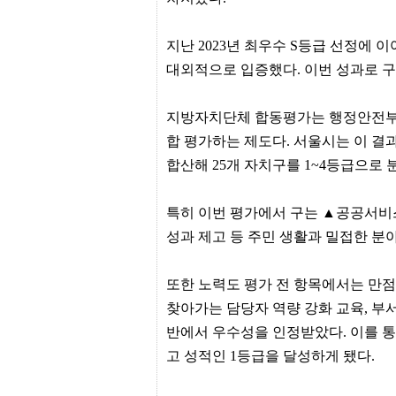
간
무
료
지난 2023년 최우수 S등급 선정에 
채
팅
대외적으로 입증했다. 이번 성과로 
24
시
간
지방자치단체 합동평가는 행정안전부가
대
출
합 평가하는 제도다. 서울시는 이 결
밍
합산해 25개 자치구를 1~4등급으로 
키
넷
갱
특히 이번 평가에서 구는 ▲공공서비
신
통
성과 제고 등 주민 생활과 밀접한 분
영
만
남
또한 노력도 평가 전 항목에서는 만점을
찾
기
찾아가는 담당자 역량 강화 교육, 부
출
반에서 우수성을 인정받았다. 이를 통
장
안
고 성적인 1등급을 달성하게 됐다.
마
비
아