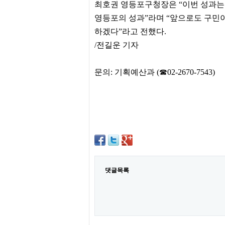
최호권 영등포구청장은 “이번 성과는 
센
터
영등포의 성과”라며 “앞으로도 구민이
주
하겠다”라고 전했다.
소
야
/전길운 기자
돔
클
럽
문의: 기획예산과 (☎02-2670-7543)
DOMCLUB
코
리
아
건
강
코
리
아
e
뉴
스
댓글목록
비
아
365
비
아
센