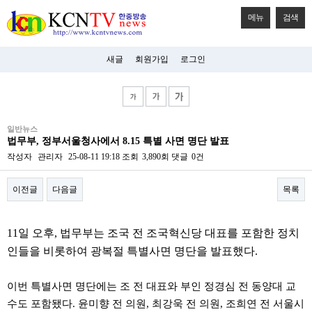
메뉴
검색
새글
회원가입
로그인
비
일반뉴스
아
법무부, 정부서울청사에서 8.15 특별 사면 명단 발표
탑-
시
작성자
관리자
25-08-11 19:18
조회
3,890회
댓글
0건
알
리
이전글
다음글
목록
스
구
입
본문
미
11일 오후, 법무부는 조국 전 조국혁신당 대표를 포함한 정치
프
진
인들을 비롯하여 광복절 특별사면 명단을 발표했다.
후
기
미
이번 특별사면 명단에는 조 전 대표와 부인 정경심 전 동양대 교
프
수도 포함됐다. 윤미향 전 의원, 최강욱 전 의원, 조희연 전 서울시
진