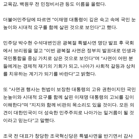
약
교육감, 백원우 전 민정비서관 등도 이름을 올렸다.
국
임
더불어민주당에 따르면 "이재명 대통령이 깊은 숙고 속에 국민 눈
심
중
높이와 시대적 요구를 함께 살핀 것으로 보인다"고 했다.
절
최
신
민주당 박수현 수석대변인은 광복절 특별사면 명단 발표 후 국회
토
에서 브리핑을 열고 "이번 광복절 사면은 정부의 발표대로 민생과
렌
트
국민통합을 중심 가치로 삼은 것으로 보인다"며 "사면이 어떤 분
사
들에게는 경제적 재기의 기회가 되고, 나아가 사회적 갈등과 상처
이
트
를 치유하는 계기가 되기를 바란다"고 밝혔다.
순
위
비
또 "사면권 행사는 헌법이 보장한 대통령의 고유 권한이지만 국민
아
눈높이와 시대적 요구를 함께 살핀 이재명 대통령의 고뇌를 깊이
몰
웹
이해한다"며 "지지와 함께 비판의 목소리도 있을 것이다. 모든 의
토
견이 대한민국이 더 성숙한 민주주의로 나아가는 밑거름이 될 것
끼
실
이라고 믿는다"고 말했다.
시
간
무
조국 전 대표가 창당한 조국혁신당은 특별사면을 반기면서 감사