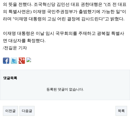
료
의 뜻을 전했다. 조국혁신당 김민선 대표 권한대행은 "(조 전 대표
채
의 특별사면은) 이재명 국민주권정부가 출범했기에 가능한 일"이
팅
24
라며 "이재명 대통령의 고심 어린 결정에 감사드린다"고 밝혔다.
시
간
대
이재명 대통령은 이날 임시 국무회의를 주재하고 광복절 특별사
출
면 대상자를 확정했다.
밍
키
/전길운 기자
넷
갱
신
통
영
만
댓글목록
남
찾
등록된 댓글이 없습니다.
기
출
장
안
마
이전글
다음글
목록
비
아
센
터