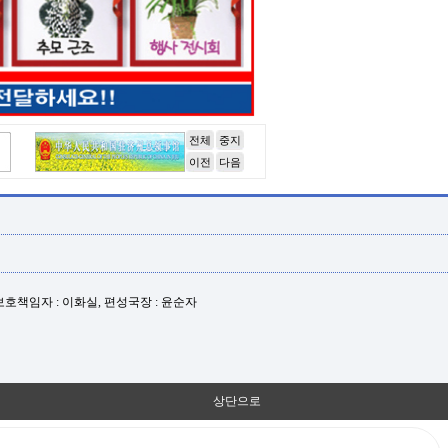
전체
중지
이전
다음
년보호책임자 : 이화실, 편성국장 : 윤순자
상단으로