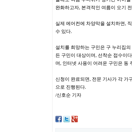
프
완화하고자, 본격적인 여름이 오기 전
진
약
국
실제 에어컨에 차양막을 설치하면, 직
임
심
수 있다.
중
절
최
설치를 희망하는 구민은 구 누리집의
신
토
든 구민이 대상이며, 선착순 접수이다
렌
며, 인터넷 사용이 어려운 구민은 동
트
사
이
트
신청이 완료되면, 전문 기사가 각 가
순
으로 진행된다.
위
비
/신호순 기자
아
몰
웹
토
끼
실
시