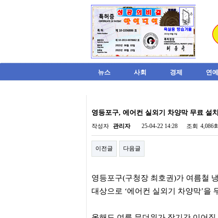
뉴스
사회
경제
연예
비
아
영등포구, 에어컨 실외기 차양막 무료 설
탑-
시
작성자
관리자
25-04-22 14:28
조회
4,086
알
리
이전글
다음글
스
구
입
미
영등포구(구청장 최호권)가 여름철 냉
프
진
대상으로 ‘에어컨 실외기 차양막’을 
후
기
미
올해도 여름 무더위가 장기간 이어질