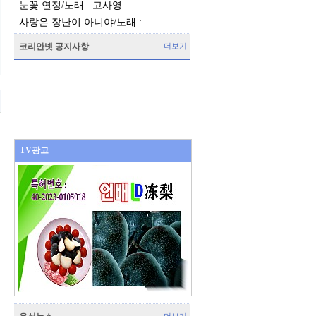
눈꽃 연정/노래 : 고사영
사랑은 장난이 아니야/노래 :…
코리안넷 공지사항
더보기
TV광고