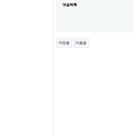
간
댓글목록
무
료
채
팅
24
시
간
대
이전글
다음글
출
밍
키
넷
갱
신
통
영
만
남
찾
기
출
장
안
마
비
아