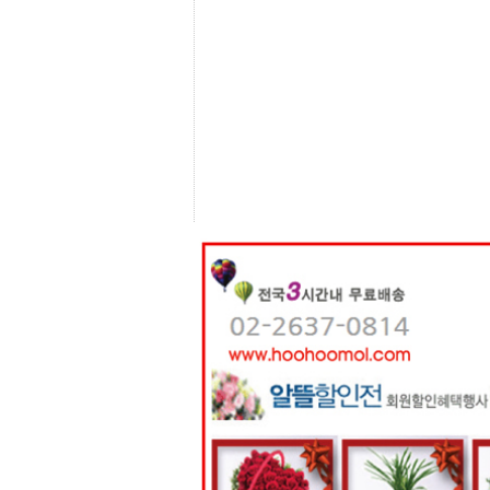
센
터
주
소
야
돔
클
럽
DOMCLUB
코
리
아
건
강
코
리
아
e
뉴
스
비
아
365
비
아
센