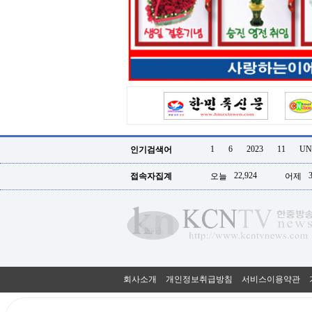
터
강
직
도
올
리
는
법
링
크
114
24
시
1
6
2023
11
UN
인기검색어
간
대
22,924
접속자집계
오늘
어제
출
대
출
후
18
모
아
비
아
회사소개
개인정보취급방침
서비스이용약관
탑-
프
릴