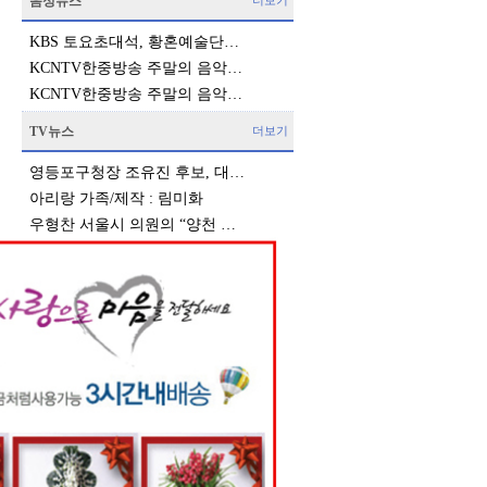
음성뉴스
더보기
KBS 토요초대석, 황혼예술단…
KCNTV한중방송 주말의 음악…
KCNTV한중방송 주말의 음악…
TV뉴스
더보기
영등포구청장 조유진 후보, 대…
아리랑 가족/제작 : 림미화
우형찬 서울시 의원의 “양천 …