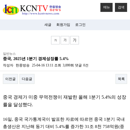
메뉴
검색
새글
회원가입
로그인
비
일반뉴스
아
중국, 2025년 1분기 경제성장률 5.4%
탑-
시
작성자
한중방송
25-04-16 13:11
조회
3,099회
댓글
0건
알
리
이전글
다음글
목록
스
구
입
본문
미
중국 경제가 미중 무역전쟁이 재발한 올해 1분기 5.4%의 성장
프
진
률을 달성했다.
후
기
미
16일, 중국 국가통계국이 발표한 자료에 따르면 중국 1분기 국내
프
총생산은 지난해 동기 대비 5.4%를 증가한 31조 8천 758억원(중
진