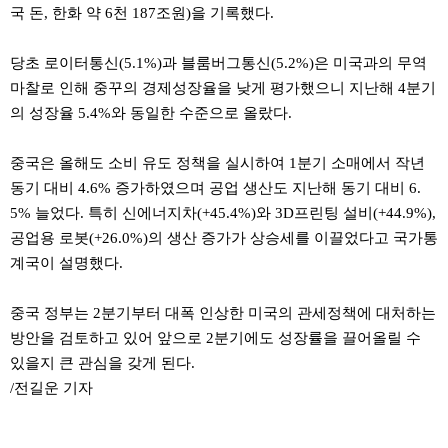
약
국 돈, 한화 약 6천 187조원)을 기록했다.
국
임
당초 로이터통신(5.1%)과 블룸버그통신(5.2%)은 미국과의 무역
심
중
마찰로 인해 중꾸의 경제성장율을 낮게 평가했으니 지난해 4분기
절
의 성장율 5.4%와 동일한 수준으로 올랐다.
최
신
토
중국은 올해도 소비 유도 정책을 실시하여 1분기 소매에서 작년
렌
트
동기 대비 4.6% 증가하였으며 공업 생산도 지난해 동기 대비 6.
사
5% 늘었다. 특히 신에너지차(+45.4%)와 3D프린팅 설비(+44.9%),
이
트
공업용 로봇(+26.0%)의 생산 증가가 상승세를 이끌었다고 국가통
순
계국이 설명했다.
위
비
아
중국 정부는 2분기부터 대폭 인상한 미국의 관세정책에 대처하는
몰
웹
방안을 검토하고 있어 앞으로 2분기에도 성장률을 끌어올릴 수
토
있을지 큰 관심을 갖게 된다.
끼
실
/전길운 기자
시
간
무