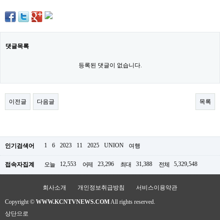
료
채
팅
24
시
간
댓글목록
대
출
등록된 댓글이 없습니다.
밍
키
넷
갱
이전글
다음글
목록
신
통
영
만
남
찾
1
6
2023
11
2025
UNION
인기검색어
여행
기
출
12,553
23,296
31,388
5,329,548
접속자집계
오늘
어제
최대
전체
장
안
마
회사소개
개인정보취급방침
서비스이용약관
비
Copyright ©
WWW.KCNTVNEWS.COM
All rights reserved.
아
센
상단으로
터