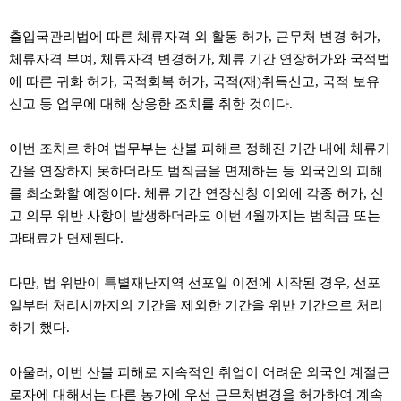
약
국
출입국관리법에 따른 체류자격 외 활동 허가, 근무처 변경 허가,
임
심
체류자격 부여, 체류자격 변경허가, 체류 기간 연장허가와 국적법
중
에 따른 귀화 허가, 국적회복 허가, 국적(재)취득신고, 국적 보유
절
최
신고 등 업무에 대해 상응한 조치를 취한 것이다.
신
토
렌
이번 조치로 하여 법무부는 산불 피해로 정해진 기간 내에 체류기
트
간을 연장하지 못하더라도 범칙금을 면제하는 등 외국인의 피해
사
를 최소화할 예정이다. 체류 기간 연장신청 이외에 각종 허가, 신
이
트
고 의무 위반 사항이 발생하더라도 이번 4월까지는 범칙금 또는
순
과태료가 면제된다.
위
비
아
다만, 법 위반이 특별재난지역 선포일 이전에 시작된 경우, 선포
몰
웹
일부터 처리시까지의 기간을 제외한 기간을 위반 기간으로 처리
토
하기 했다.
끼
실
시
아울러, 이번 산불 피해로 지속적인 취업이 어려운 외국인 계절근
간
무
로자에 대해서는 다른 농가에 우선 근무처변경을 허가하여 계속