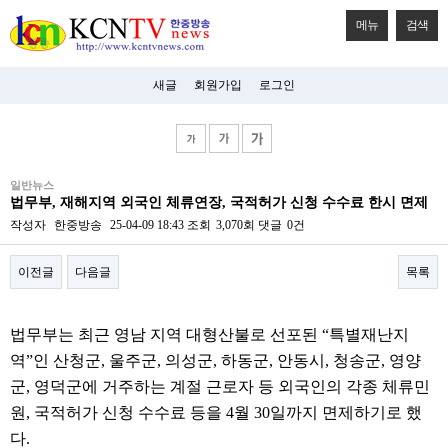
메뉴
검색
새글
회원가입
로그인
비
일반뉴스
아
법무부, 재해지역 외국인 체류연장, 국적허가 신청 수수료 한시 면제
탑-
시
작성자
한중방송
25-04-09 18:43
조회
3,070회
댓글
0건
알
리
이전글
다음글
목록
스
구
입
본문
미
법무부는 최근 영남 지역 대형산불로 선포된 “특별재난지
프
진
역”인 산청군, 울주군, 의성군, 하동군, 안동시, 청송군, 영양
후
군, 영덕군에 거주하는 계절 근로자 등 외국인의 각종 체류민
기
미
원, 국적허가 신청 수수료 등을 4월 30일까지 면제하기로 했
프
다.
진