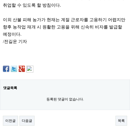
료
취업할 수 있도록 할 방침이다.
채
팅
24
이외 산불 피해 농가가 현재는 계절 근로자를 고용하기 어렵지만
시
간
향후 농작업 재개 시 원활한 고용을 위해 신속히 비자를 발급할
대
예정이다.
출
밍
/전길운 기자
키
넷
갱
신
통
영
만
남
찾
댓글목록
기
출
등록된 댓글이 없습니다.
장
안
마
비
아
이전글
다음글
목록
센
터