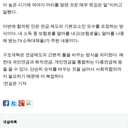
료
이 높은 시기에 여야가 머리를 맞댄 것은 매우 뜻깊은 일”이라고
채
팅
말했다.
24
시
간
이번에 합의된 안은 연금 제도의 기본요소인 모수를 조정하는 방
대
식이다. 내 소득 중 보험료를 얼마를 내고(보험료율), 얼마를 나중
출
밍
에 받는가(소득대체율)가 주된 내용이다.
키
넷
갱
구조개혁은 연금제도의 근본적 틀을 바꾸는 방식을 의미한다. 예
신
컨대 국민연금과 퇴직연금, 개인연금을 통합하는 다층연금제 등
통
을 들 수 있다. 단순히 숫자를 바꾸는 것을 넘어서 사회적합의까
영
만
지 필요하기 때문에 더 복잡하다.
남
/전길운 기자
찾
기
출
장
안
마
비
아
댓글목록
센
터