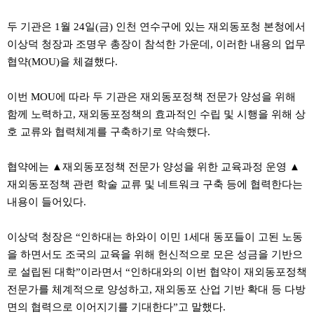
약
국
두 기관은 1월 24일(금) 인천 연수구에 있는 재외동포청 본청에서
임
이상덕 청장과 조명우 총장이 참석한 가운데, 이러한 내용의 업무
심
중
협약(MOU)을 체결했다.
절
최
신
이번 MOU에 따라 두 기관은 재외동포정책 전문가 양성을 위해
토
함께 노력하고, 재외동포정책의 효과적인 수립 및 시행을 위해 상
렌
트
호 교류와 협력체계를 구축하기로 약속했다.
사
이
트
협약에는 ▲재외동포정책 전문가 양성을 위한 교육과정 운영 ▲
순
재외동포정책 관련 학술 교류 및 네트워크 구축 등에 협력한다는
위
비
내용이 들어있다.
아
몰
웹
이상덕 청장은 “인하대는 하와이 이민 1세대 동포들이 고된 노동
토
을 하면서도 조국의 교육을 위해 헌신적으로 모은 성금을 기반으
끼
실
로 설립된 대학”이라면서 “인하대와의 이번 협약이 재외동포정책
시
전문가를 체계적으로 양성하고, 재외동포 산업 기반 확대 등 다방
간
무
면의 협력으로 이어지기를 기대한다”고 말했다.