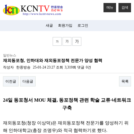
메뉴
검색
새글
회원가입
로그인
비
일반뉴스
아
재외동포청, 인하대와 재외동포정책 전문가 양성 협력
탑-
시
작성자
한중방송
25-01-24 23:27
조회
3,319회
댓글
0건
알
리
이전글
다음글
목록
스
구
입
본문
미
24일 동포청서 MOU 체결, 동포정책 관련 학술 교류·네트워크
프
진
구축
후
기
미
재외동포청(청장 이상덕)은 재외동포정책 전문가를 양성하기 위
프
해 인하대학교(총장 조명우)와 적극 협력하기로 했다.
진