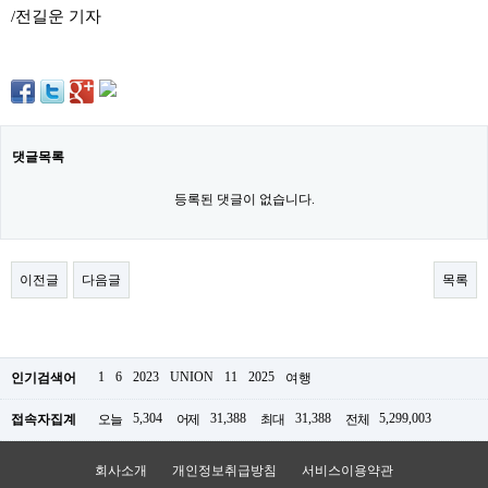
료
/전길운 기자
채
팅
24
시
간
대
출
밍
댓글목록
키
넷
등록된 댓글이 없습니다.
갱
신
통
영
이전글
다음글
목록
만
남
찾
기
출
장
1
6
2023
UNION
11
2025
인기검색어
여행
안
마
5,304
31,388
31,388
5,299,003
접속자집계
오늘
어제
최대
전체
비
아
센
회사소개
개인정보취급방침
서비스이용약관
터