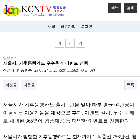
메뉴
검색
새글
회원가입
로그인
비
일반뉴스
아
서울시, 기후동행카드 우수후기 이벤트 진행
탑-
시
작성자
한중방송
25-01-27 17:25
조회
3,356회
댓글
0건
알
리
이전글
다음글
목록
스
구
입
본문
미
서울시가 기후동행카드 출시 1년을 맞아 하루 평균 60만명이
프
진
이용하는 이용자들을 대상으로 후기, 이벤트 실시, 우수 사례
후
로 채택된 365명에 경품제공 등 다양한 이벤트를 진행한다.
기
미
프
서울시가 발행한 기후동행카드는 현재까지 누적충전 756만건, 활
진