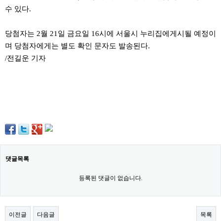
주
수 있다.
소
야
돔
당첨자는 2월 21일 금요일 16시에 서울시 누리집에게시될 예정이
클
며 당첨자에게는 별도 확인 문자도 발송된다.
럽
DOMCLUB
/전길운 기자
코
리
아
건
강
코
리
아
e
뉴
스
비
댓글목록
아
365
등록된 댓글이 없습니다.
비
아
센
터
강
이전글
다음글
목록