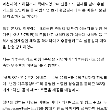
료
과천지역 지하철까지 확대되었으며 신용카드 결제를 넘어 후불
채
팅
카드를 도입하는 등 시범사업 초기 현금결제에 따른 이용자 불편
24
을 해소하기도 하였다.
시
간
대
특히 본사업 이후에는 내외국인 관광객 및 단기 이용자를 위한 단
출
밍
기권(1·2·3·5·7일권)을 도입하고 서울대공원·식물원·서울달 등 문
키
화시설연계할인 혜택을 확대하여 기후동행카드의 실용성과 매력
넷
을 한층 강화하였다.
갱
신
통
시는 기후동행카드 런칭 1주년을 기념하여 “기후동행카드 생일
영
만
축하 우수후기 이벤트”를 진행한다.
남
찾
기
“생일추가 우수후기 이벤트”는 1월 27일부터 2월 7일까지 진행되
출
며 1년간 기후동행카드와 동행한 소중한 경험담을 들려준 365명
장
안
에게 “치킨+콜라 세트” 쿠폰을 제공할 예정이다.
마
비
아
참여를 원하는 시민은 이벤트 이미지의 QR코드 및 링크 주소(http
센
s://naver.me/FmfwlmvT)를 통해 이벤트 페이지에 접속하여 응모할
터