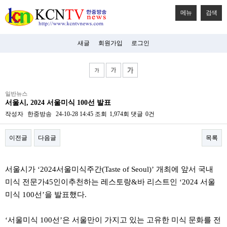
메뉴
검색
새글
회원가입
로그인
비
일반뉴스
아
서울시, 2024 서울미식 100선 발표
탑-
시
작성자
한중방송
24-10-28 14:45
조회
1,974회
댓글
0건
알
리
이전글
다음글
목록
스
구
입
본문
미
서울시가 ‘2024서울미식주간(Taste of Seoul)’ 개최에 앞서 국내
프
진
미식 전문가45인이추천하는 레스토랑&바 리스트인 ‘2024 서울
후
미식 100선’을 발표했다.
기
미
프
‘서울미식 100선’은 서울만이 가지고 있는 고유한 미식 문화를 전
진