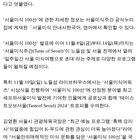
료
다고 덧붙였다.
채
팅
24
‘서울미식 100선’에 관한 자세한 정보는 서울미식주간 공식누리
시
집에 게재된「서울미식 안내서한국어, 영어에서 확인할 수 있다.
간
대
출
‘서울미식 100선’ 발표에 이어 11월 8일(금)부터 14일(목)까지는
밍
키
‘서울미식주간(Taste of Seoul)’이 노들섬 및 서울 전역에서 열려
넷
‘일주일간 서울 미식여행으로 초대’라는 주제로 다양한 프로그램
갱
신
들이 펼쳐질 예정이다.
통
영
만
특히 11월 10일(일) 노들섬 라이브하우스에서는 ‘서울미식어워
남
즈’ 시상식을 진행하여 ‘서울미식 100선’에 선정된 분야별 최고
찾
기
셰프와서울미식 발전에 기여한 인물에게 공로상과 함께 ‘테이스
출
트오브서울(Tasteof Seoul) 2024’ 트로피를 수여한다.
장
안
마
김영환 서울시 관광체육국장은 “최근 예능 프로그램 ‘흑백 요리
비
아
사’의열풍에 힘입어 K-푸드에 관한 관심이 더욱 높아졌다”라며
센
며 “서울만의매력적인 미식 문화를 담은 ‘서울미식 100선’을 국
터