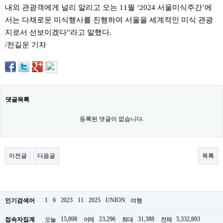
내외 관광객에게 널리 알리고 오는 11월 ‘2024 서울미식주간’에
주
소
서는 다채로운 미식행사를 진행하여 서울을 세계적인 미식 관광
야
지로서 선보이겠다”라고 말했다.
돔
클
/전길운 기자
럽
DOMCLUB
코
리
아
건
강
댓글목록
코
리
등록된 댓글이 없습니다.
아
e
뉴
스
이전글
다음글
목록
비
아
365
비
아
센
1
6
2023
11
2025
UNION
인기검색어
여행
터
강
15,898
23,296
31,388
5,332,893
접속자집계
오늘
어제
최대
전체