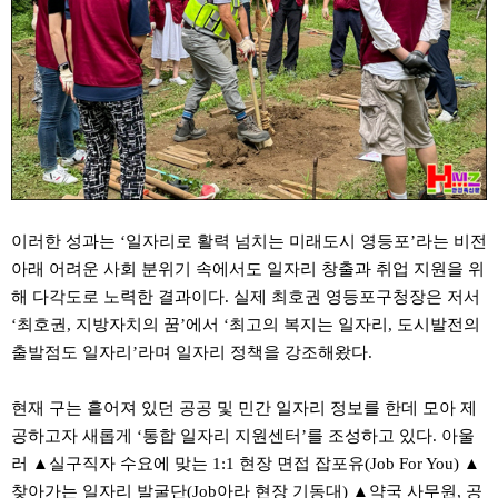
주
소
야
돔
클
럽
DOMCLUB
코
리
아
건
강
이러한 성과는 ‘일자리로 활력 넘치는 미래도시 영등포’라는 비전
코
리
아래 어려운 사회 분위기 속에서도 일자리 창출과 취업 지원을 위
아
해 다각도로 노력한 결과이다. 실제 최호권 영등포구청장은 저서
e
뉴
‘최호권, 지방자치의 꿈’에서 ‘최고의 복지는 일자리, 도시발전의
스
출발점도 일자리’라며 일자리 정책을 강조해왔다.
비
아
365
현재 구는 흩어져 있던 공공 및 민간 일자리 정보를 한데 모아 제
비
아
공하고자 새롭게 ‘통합 일자리 지원센터’를 조성하고 있다. 아울
센
러 ▲실구직자 수요에 맞는 1:1 현장 면접 잡포유(Job For You) ▲
터
강
찾아가는 일자리 발굴단(Job아라 현장 기동대) ▲약국 사무원, 공