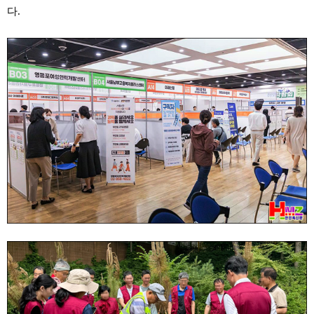
료
다.
채
팅
24
시
간
대
출
밍
키
넷
갱
신
통
영
만
남
찾
기
출
장
안
마
비
아
센
터