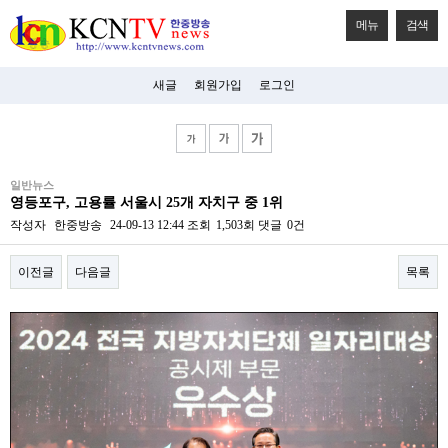
메뉴
검색
새글
회원가입
로그인
비
일반뉴스
아
영등포구, 고용률 서울시 25개 자치구 중 1위
탑-
시
작성자
한중방송
24-09-13 12:44
조회
1,503회
댓글
0건
알
리
이전글
다음글
목록
스
구
입
본문
미
프
진
후
기
미
프
진