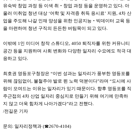
직
유숙박 창업 과정 등 이색 취‧창업 과정 등을 운영하고 있다. 아
도
올
울러 미취업 청년 대상 ‘어학 및 자격증 취득 응시료’ 지원, 4차 산
리
업을 주도해 나갈 인재 양성을 위한 인공지능‧빅데이터 교육 등
는
법
을 마련하며 청년 구직의 든든한 버팀목이 되고 있다.
링
크
114
이밖에 1인 미디어 창작 스튜디오, 4050 퇴직자를 위한 커뮤니티
24
공간 등을 지원하며 사회 변화와 다양한 일자리 수요에도 적극 대
시
간
응하고 있다.
대
출
대
최호권 영등포구청장은 “이번 성과는 일자리가 풍부한 영등포를
출
위해 끊임없이, 불철주야 발로 뛴 노력 덕분이다”라며 “도시에 사
후
18
람이 모여드는 이유는 일자리가 있기 때문이다. 향후 영등포를 직
모
주근접의 4차 산업 일자리 중심지로 만들기 위해 여기에 만족하
아
비
지 않고 더욱 힘차게 나아가겠다”라고 전했다.
아
/전길운 기자
탑-
프
릴
문의: 일자리정책과 (☎2670-4104)
리
지