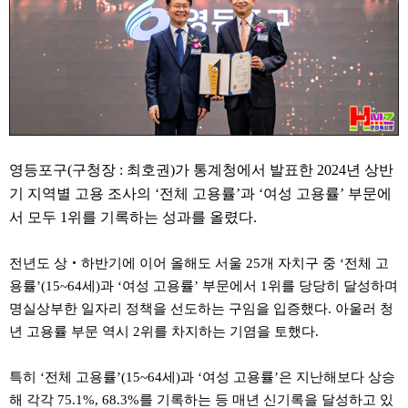
약
국
임
심
중
절
최
신
토
렌
트
영등포구(구청장 : 최호권)가 통계청에서 발표한 2024년 상반
사
기 지역별 고용 조사의 ‘전체 고용률’과 ‘여성 고용률’ 부문에
이
트
서 모두 1위를 기록하는 성과를 올렸다.
순
위
비
전년도 상‧하반기에 이어 올해도 서울 25개 자치구 중 ‘전체 고
아
용률’(15~64세)과 ‘여성 고용률’ 부문에서 1위를 당당히 달성하며
몰
웹
명실상부한 일자리 정책을 선도하는 구임을 입증했다. 아울러 청
토
년 고용률 부문 역시 2위를 차지하는 기염을 토했다.
끼
실
시
특히 ‘전체 고용률’(15~64세)과 ‘여성 고용률’은 지난해보다 상승
간
무
해 각각 75.1%, 68.3%를 기록하는 등 매년 신기록을 달성하고 있