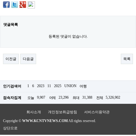
구
입
통
영
비
댓글목록
아
등록된 댓글이 없습니다.
돔
클
럽
DOMCLUB.top
신
이전글
다음글
목록
규
노
제
휴
사
1
6
2023
11
2025
UNION
인기검색어
여행
이
트
9,907
23,296
31,388
5,326,902
접속자집계
오늘
어제
최대
전체
북
토
끼
회사소개
개인정보취급방침
서비스이용약관
대
출
Copyright ©
WWW.KCNTVNEWS.COM
All rights reserved.
DB
상단으로
출
장