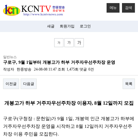
메뉴
검색
새글
회원가입
로그인
비
일반뉴스
아
구로구, 9월 1일부터 개봉고가 하부 거주자우선주차장 운영
탑-
시
작성자
한중방송
24-08-08 11:47
조회
1,475회
댓글
0건
알
리
이전글
다음글
목록
스
구
입
본문
미
개봉고가 하부 거주자우선주차장 이용자, 8월 12일까지 모집
프
진
후
구로구(구청장 : 문헌일)가 9월 1일, 개봉역 인근 개봉고가 하부에
기
미
거주자우선주차장 운영을 시작하고 8월 12일까지 거주자우선주
프
차장 이용 주민을 모집한다.
진