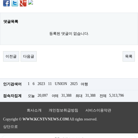
주
소
야
돔
댓글목록
클
럽
등록된 댓글이 없습니다.
DOMCLUB
코
리
아
건
이전글
다음글
목록
강
코
리
아
e
1
6
2023
11
UNION
2025
인기검색어
여행
뉴
스
20,097
31,388
31,388
5,313,796
접속자집계
오늘
어제
최대
전체
비
아
365
회사소개
개인정보취급방침
서비스이용약관
비
아
Copyright ©
WWW.KCNTVNEWS.COM
All rights reserved.
센
상단으로
터
강