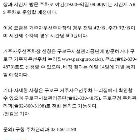
료
장과 시간제 방문 주차로 야간(19:00~익일 09:00)에는 시간제 AR
채
S 주차로 운영할 예정이다.
팅
24
시
이용 요금은 거주자우선주차장의 경우 전일 4만원, 주간 3만원이
간
대
며 시간제 주차의 경우 시간당 600원이다.
출
밍
키
거주자우선주차장 신청은 구로구시설관리공단에 방문하거나 구
넷
로구 거주자우선주차 누리집www.parkguro.or.kr), 팩스(☎02-839-
갱
신
4873)로도 신청할 수 있으며, 배정 결과는 이달 14일에 개별 통지
통
할 예정이다.
영
만
남
기타 자세한 사항은 구로구 거주자우선주차 누리집에서 확인할
찾
기
수 있으며 구로구시설관리공단(☎02-839-4875), 구로구청 주차관
출
리과(☎02-860-3198)로 전화 문의도 가능하다.
장
안
/전길운 기자
마
비
아
문의) 구청 주차관리과 02-860-3198
센
터