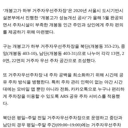
약
국
‘개봉고가 하부 거주자우선주차장’은 2020년 서울시 도시기반시
임
설본부에서 진행한 ‘개봉고가 성능개선 공사’가 올해 5월 완공되
심
중
면서 주차시설이 부족한 개봉동 인근 주민과 상인에게 주차 편의
절
를 제공하기 위해 마련됐다.
최
신
토
구는 개봉고가 하부 거주자우선주차장을 북단(개봉동 353-23), 중
렌
트
앙(개봉동 403-10), 남단(개봉동 403-31)으로 나누어 각각 13면, 2
사
0면, 22면의 거주자 우선 주차 공간으로 조성했다.
이
트
순
또 거주자우선주차장 내 주차 공백을 최소화하기 위해 시간제 공
위
비
유 주차 방식을 병행한다. 특히 주차 관리 인력이 없는 야간 시간
아
대에는 모바일 앱 뿐만 아니라 전화, 카카오톡으로 누구나 편리하
몰
웹
게 주차장을 이용할 수 있도록 ARS 공유 주차 서비스를 적용했
토
다.
끼
실
시
북단은 평일~주말 전일 거주자우선주차장으로 운영하고 중단과
간
남단의 경우 평일~주말 주간(09:00~19:00)에는 거주자우선주차
무