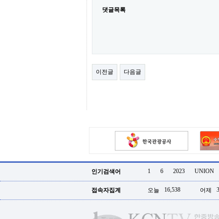
센
댓글목록
터
주
소
야
돔
클
럽
이전글
다음글
DOMCLUB
코
리
아
건
강
코
리
아
e
뉴
스
비
1
6
2023
UNION
인기검색어
아
365
16,538
접속자집계
오늘
어제
비
아
센