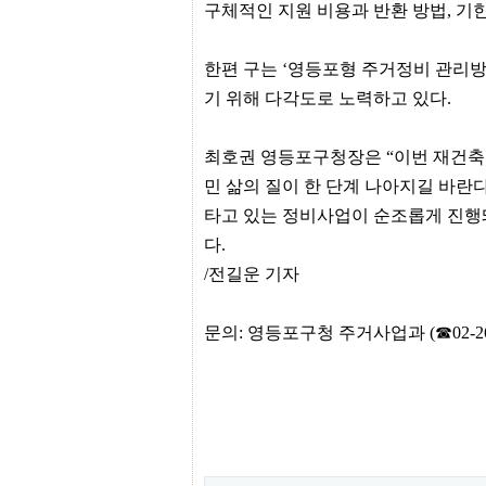
간
구체적인 지원 비용과 반환 방법, 기한
무
료
채
한편 구는 ‘영등포형 주거정비 관리방
팅
기 위해 다각도로 노력하고 있다.
24
시
간
대
최호권 영등포구청장은 “이번 재건축
출
민 삶의 질이 한 단계 나아지길 바란
밍
키
타고 있는 정비사업이 순조롭게 진행
넷
갱
다.
신
/전길운 기자
통
영
만
문의: 영등포구청 주거사업과 (☎02-267
남
찾
기
출
장
안
마
비
아