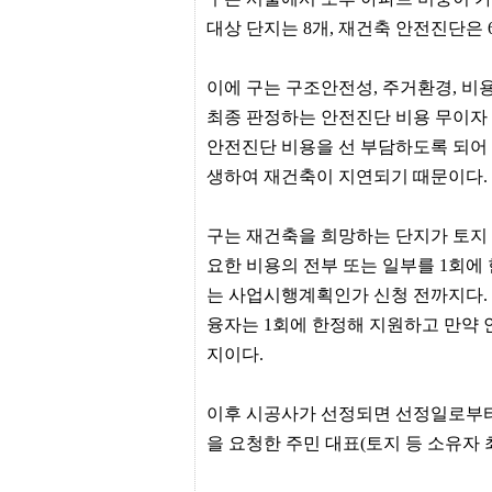
프
대상 단지는 8개, 재건축 안전진단은 
진
약
국
이에 구는 구조안전성, 주거환경, 비
임
심
최종 판정하는 안전진단 비용 무이자 
중
절
안전진단 비용을 선 부담하도록 되어 
최
생하여 재건축이 지연되기 때문이다.
신
토
렌
구는 재건축을 희망하는 단지가 토지
트
사
요한 비용의 전부 또는 일부를 1회에 
이
트
는 사업시행계획인가 신청 전까지다. 
순
융자는 1회에 한정해 지원하고 만약
위
비
지이다.
아
몰
웹
이후 시공사가 선정되면 선정일로부터
토
끼
을 요청한 주민 대표(토지 등 소유자 
실
시