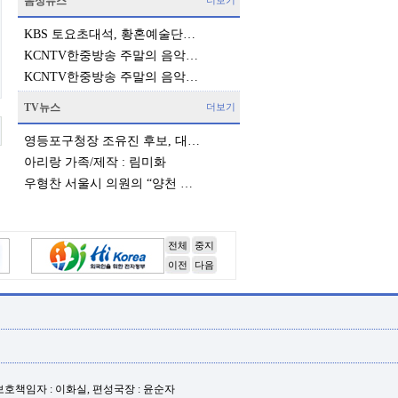
음성뉴스
더보기
KBS 토요초대석, 황혼예술단…
KCNTV한중방송 주말의 음악…
KCNTV한중방송 주말의 음악…
TV뉴스
더보기
영등포구청장 조유진 후보, 대…
아리랑 가족/제작 : 림미화
우형찬 서울시 의원의 “양천 …
전체
중지
이전
다음
년보호책임자 : 이화실, 편성국장 : 윤순자