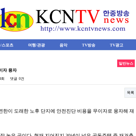
/스포츠
여행/관광
음악
TV방송
TV광고
일반뉴스
무이자 융자
24회
댓글
0건
목록
 연한이 도래한 노후 단지에 안전진단 비용을 무이자로 융자해 재
장 높은 곳이다. 현재 지어진지 30년이 넘은 공동주택 중 재건축