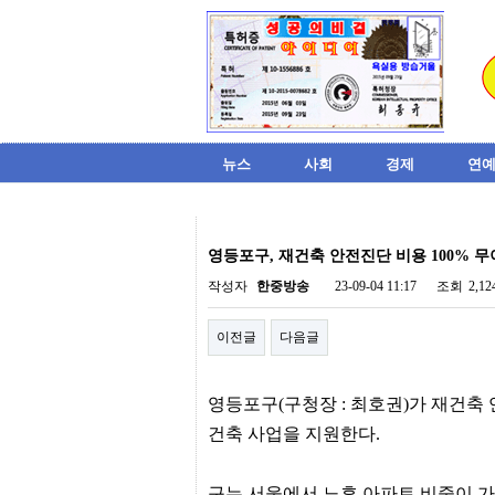
뉴스
사회
경제
연예
비
아
영등포구, 재건축 안전진단 비용 100% 
탑-
시
작성자
한중방송
23-09-04 11:17
조회
2,1
알
리
이전글
다음글
스
구
입
미
영등포구(구청장 : 최호권)가 재건축
프
진
건축 사업을 지원한다.
후
기
미
구는 서울에서 노후 아파트 비중이 가