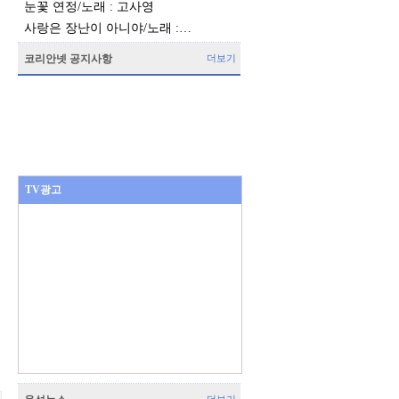
눈꽃 연정/노래 : 고사영
사랑은 장난이 아니야/노래 :…
코리안넷 공지사항
더보기
TV광고