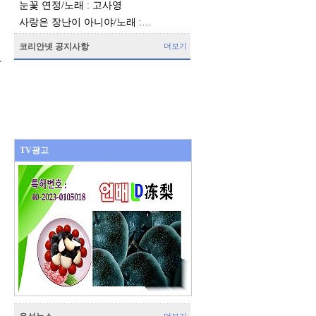
눈꽃 연정/노래 : 고사영
사랑은 장난이 아니야/노래 :…
코리안넷 공지사항
더보기
한
TV광고