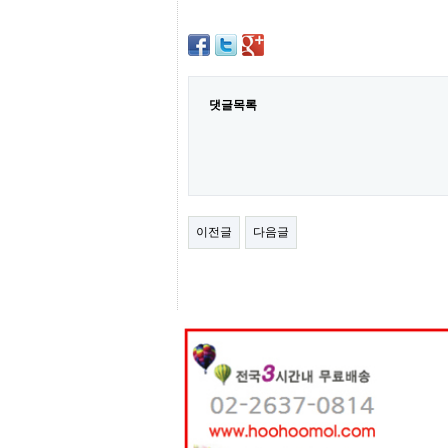
센
터
주
소
야
돔
댓글목록
클
럽
DOMCLUB
코
리
아
건
이전글
다음글
강
코
리
아
e
뉴
스
비
아
365
비
아
센