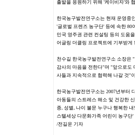
간
출발을 응원하기 위해 '케이비자'와 협
무
료
채
한국농구발전연구소는 현재 운영중인 '
팅
'글로벌 프렌즈 농구단' 등에 속한 8
24
시
민국 영주권 관련 컨설팅 등의 도움을
간
대
어글링 더클링 프로젝트에 기부받게 
출
밍
키
천수길 한국농구발전연구소 소장은 "
넷
감사의 마음을 전한다"며 "앞으로도 
갱
신
사들과 지속적으로 협력해 나갈 것"이
통
영
만
한국농구발전연구소는 2007년부터 
남
찾
아동들의 스트레스 해소 및 건강한 신
기
종, 성별, 나이 불문 누구나 행복한 내일
출
장
스텔세상 다문화가족 어린이 농구단' 
안
/전길운 기자
마
비
아