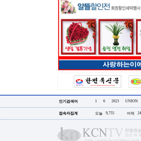
터
강
직
도
올
리
는
법
링
크
114
24
시
간
대
출
대
출
후
18
1
6
2023
UNION
인기검색어
모
아
9,755
24
접속자집계
오늘
어제
비
아
탑-
프
릴