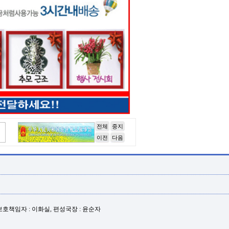
전체
중지
이전
다음
년보호책임자 : 이화실, 편성국장 : 윤순자