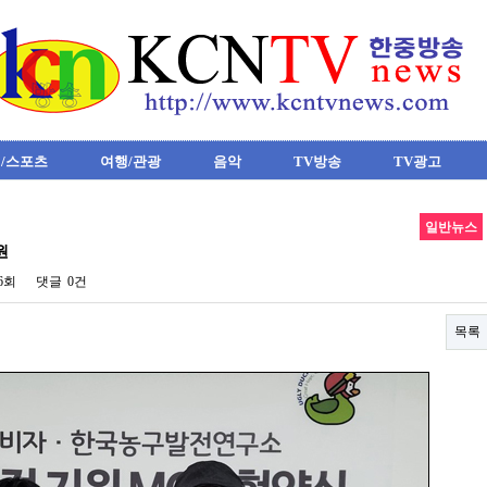
/스포츠
여행/관광
음악
TV방송
TV광고
일반뉴스
원
66회
댓글
0건
목록