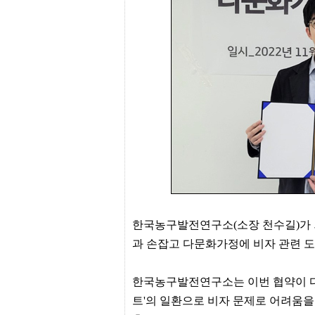
프
진
약
국
임
심
중
절
최
신
토
렌
트
사
이
트
순
위
비
한국농구발전연구소(소장 천수길)가 외
아
과 손잡고 다문화가정에 비자 관련 도
몰
웹
토
한국농구발전연구소는 이번 협약이 
끼
실
트'의 일환으로 비자 문제로 어려움
시