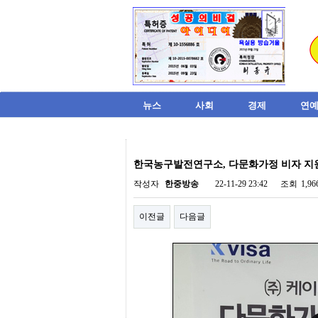
뉴스
사회
경제
연예
비
아
한국농구발전연구소, 다문화가정 비자 지
탑-
시
작성자
한중방송
22-11-29 23:42
조회
1,9
알
리
이전글
다음글
스
구
입
미
프
진
후
기
미