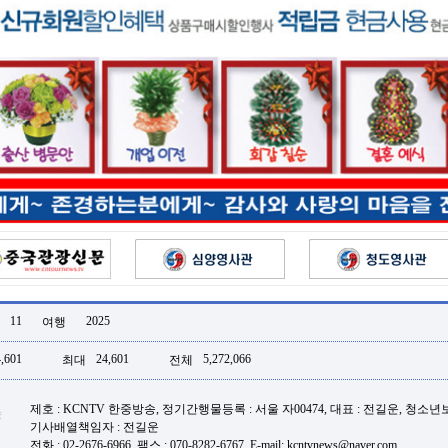
11
2025
여행
,601
24,601
5,272,066
최대
전체
제호 : KCNTV 한중방송, 정기간행물등록 : 서울 자00474, 대표 : 전길운, 청소
기사배열책임자 : 전길운
전화 : 02-2676-6966, 팩스 : 070-8282-6767, E-mail: kcntvnews@naver.com