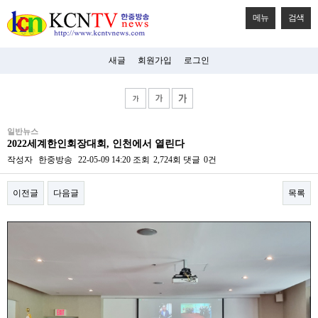
메뉴
검색
새글
회원가입
로그인
비
일반뉴스
아
2022세계한인회장대회, 인천에서 열린다
탑-
시
작성자
한중방송
22-05-09 14:20
조회
2,724회
댓글
0건
알
리
이전글
다음글
목록
스
구
입
본문
미
프
진
후
기
미
프
진