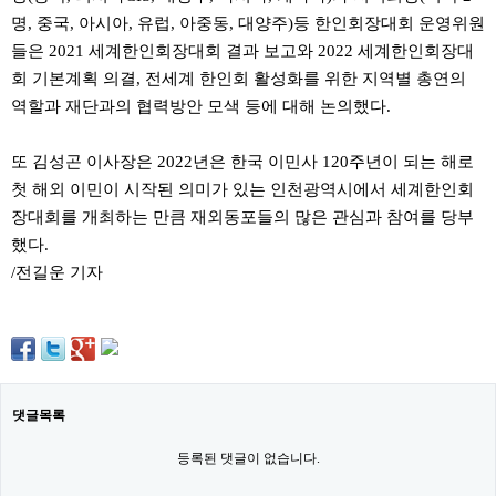
료
명, 중국, 아시아, 유럽, 아중동, 대양주)등 한인회장대회 운영위원
채
팅
들은 2021 세계한인회장대회 결과 보고와 2022 세계한인회장대
24
회 기본계획 의결, 전세계 한인회 활성화를 위한 지역별 총연의
시
간
역할과 재단과의 협력방안 모색 등에 대해 논의했다.
대
출
밍
또 김성곤 이사장은 2022년은 한국 이민사 120주년이 되는 해로
키
첫 해외 이민이 시작된 의미가 있는 인천광역시에서 세계한인회
넷
갱
장대회를 개최하는 만큼 재외동포들의 많은 관심과 참여를 당부
신
했다.
통
영
/전길운 기자
만
남
찾
기
출
장
안
댓글목록
마
비
아
등록된 댓글이 없습니다.
센
터