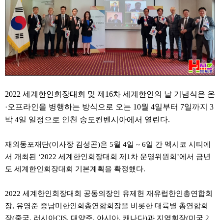
약
국
임
심
중
절
최
신
토
렌
트
2022 세계한인회장대회 및 제16차 세계한인의 날 기념식은 온
사
이
·오프라인을 병행하는 방식으로 오는 10월 4일부터 7일까지 3
트
박 4일 일정으로 인천 송도컨벤시아에서 열린다.
순
위
비
재외동포재단(이사장 김성곤)은 5월 4일 ~ 6일 간 멕시코 시티에
아
몰
서 개최된 ‘2022 세계한인회장대회 제1차 운영위원회’에서 금년
웹
도 세계한인회장대회 기본계획을 확정했다.
토
끼
실
2022 세계한인회장대회 공동의장인 유제헌 재유럽한인총연합회
시
장, 유영준 중남미한인회총연합회장을 비롯한 대륙별 총연합회
간
무
장(중국, 러시아CIS, 대양주, 아시아, 캐나다)과 지역회장(미국 2