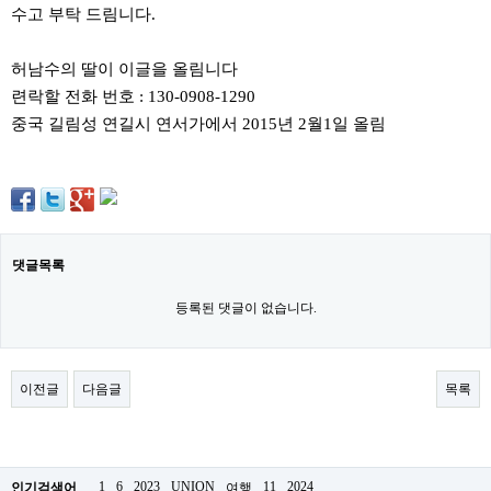
료
수고 부탁 드림니다.
채
팅
24
허남수의 딸이 이글을 올림니다
시
련락할 전화 번호 : 130-0908-1290
간
대
중국 길림성 연길시 연서가에서 2015년 2월1일 올림
출
밍
키
넷
갱
신
통
영
댓글목록
만
남
등록된 댓글이 없습니다.
찾
기
출
장
이전글
다음글
목록
안
마
비
아
센
1
6
2023
UNION
11
2024
인기검색어
여행
터