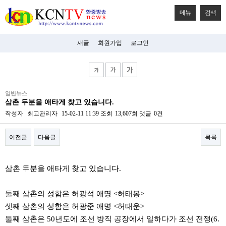
메뉴
검색
새글
회원가입
로그인
비
일반뉴스
아
삼촌 두분을 애타게 찾고 있습니다.
탑-
시
작성자
최고관리자
15-02-11 11:39
조회
13,607회
댓글
0건
알
리
이전글
다음글
목록
스
구
입
본문
미
삼촌 두분을 애타게 찾고 있습니다.
프
진
후
둘째 삼촌의 성함은 허광석 애명 <허태봉>
기
셋째 삼촌의 성함은 허광준 애명 <허태운>
미
프
둘째 삼촌은 50년도에 조선 방직 공장에서 일하다가 조선 전쟁(6.
진