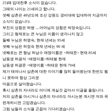
25)때 입대한후 소식이 없습니다.
약
국
그때의 나이는 21세라고 합니다.
임
셋째 삼촌은 48년도에 조선 강원도 경비대에 입대하여 지금까지
심
중
소식이 없습니다.
절
부친의 성함은 허병 ....어머님의 성함은 박정숙입니다.
최
신
그리고 형제로는 큰 누님은 이름이 생각나지 않고
토
둘째 누님은 허명숙, 현재 년세는 95세
렌
트
셋째 누님은 허정숙 현재 년세는 90 세
사
넷째로는 큰 형님 허남수 애명이름은 <허태준> 현재 85세
이
트
남동생 허광석 <애명이름>허태봉 현재
순
남동생 허광준 <애명이름 >허태운 현재 79세
위
비
제가 태여나서 삼촌에 대한 이야기를 많히 들어왔는데 한번도 뵙
아
니 못하여 항상 그리운
몰
웹
마음으로 살아왔습니다.
토
혹시 삼촌의 자녀라도 어디에 계실것 같아서 이글을 올림니다.
끼
저의 삼촌을 아시거나 삼촌의 자녀라도 아시는분 계시면 저와 꼭
실
시
련계하시면 고맙겠습니다.
간
그럼 님들의 소식을 곤꼽아 기다리겠습니다.
무