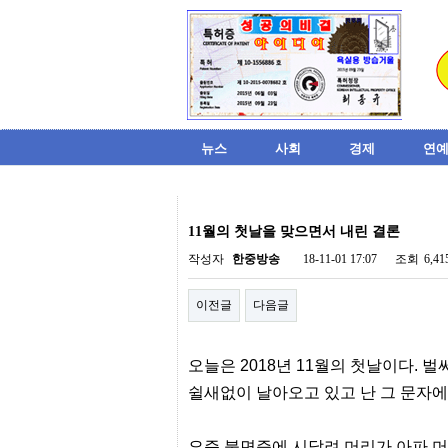
뉴스
사회
경제
연예
비
아
11월의 첫날을 맞으면서 내린 결론
탑-
시
작성자
한중방송
18-11-01 17:07
조회
6,4
알
리
이전글
다음글
스
구
입
미
오늘은 2018년 11월의 첫날이다.
프
진
쉴새없이 날아오고 있고 난 그 문자에
후
기
미
요즘 불면증에 시달려 머리가 아파 