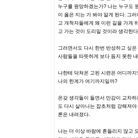
센
누구를 원망하겠는가? 나는 누구도 원
터
이 옳은 지는 가 봐야 알게 된다. 그
주
소
고 개척자들에게 왜 이런 길을 가게 
야
돔
고 가는 것이 도리일 것이라 생각한다
클
럽
DOMCLUB
그러면서도 다시 한번 반성하고 싶은
코
사람들을 따뜻하게 보다 듬지 못한 내
리
아
건
강
나한테 닥쳐온 고된 시련은 어디까지
코
나의 한계가 여기까지일까?
리
아
e
뉴
온갖 생각들이 들면서 만감이 교차하는
스
도 다시 살아나는 잡초처럼 강해져야
비
아
론은 내려졌다.
365
비
아
나는 더 이상 바람에 흔들리지 않고
센