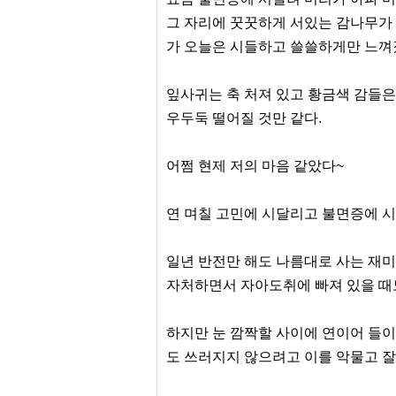
프
그 자리에 꿋꿋하게 서있는 감나무가 
진
약
가 오늘은 시들하고 쓸쓸하게만 느껴
국
임
심
잎사귀는 축 처져 있고 황금색 감들
중
절
우두둑 떨어질 것만 같다.
최
신
토
어쩜 현제 저의 마음 같았다~
렌
트
사
연 며칠 고민에 시달리고 불면증에 시
이
트
순
일년 반전만 해도 나름대로 사는 재
위
비
자처하면서 자아도취에 빠져 있을 때
아
몰
웹
하지만 눈 깜짝할 사이에 연이어 들
토
끼
도 쓰러지지 않으려고 이를 악물고 잘
실
시