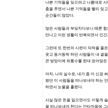
간
나쁜 기억들을 잊으려고 나름대로 사
무
춤을 추면서 나쁜 기억들을 빨리 잊
료
채
순간들이 많았다.
팅
24
시
많은 사람들과 부딪치다보니 때론 힘
간
대
만나고 이런 생활이 반복되면서 인간
출
밍
키
그런데 또 한번의 시련이 닥쳐올 줄은
넷
갱
웃고 동거동락 하던 사람들이 내 곁을
신
큰 방망이에 뒤통수를 한대 얻어맞은 
통
영
만
아차, 나의 실수로, 내가 좀 더 신
남
찾
왔던 이 사람들을 떠나보내야 하는 
기
하면서 눈물을 흘렸다.
출
장
안
마
사실 많은 돈을 잃으면서도 이렇게 슬
비
을 떠나보내야 한다는 안타까움에 그리
아