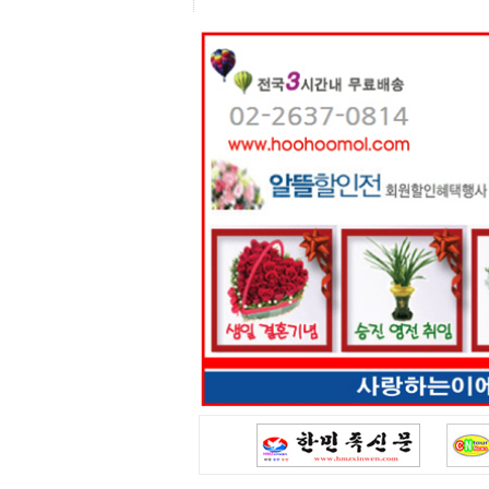
리
지
구
입
통
영
비
아
돔
클
럽
DOMCLUB.top
신
규
노
제
휴
사
이
트
북
토
끼
대
출
DB