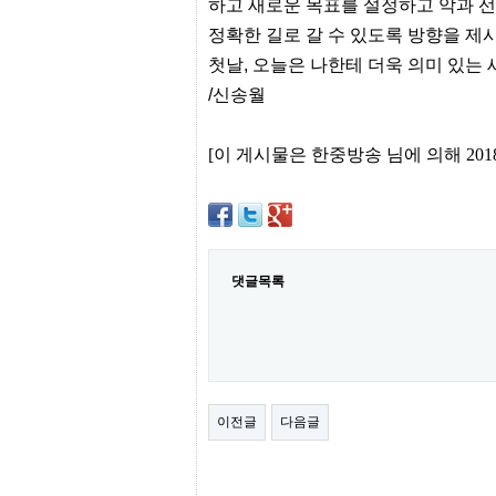
터
하고 새로운 목표를 설정하고 악과 
강
정확한 길로 갈 수 있도록 방향을 제
직
도
첫날, 오늘은 나한테 더욱 의미 있는 
올
/신송월
리
는
법
[이 게시물은 한중방송 님에 의해 2018-1
링
크
114
24
시
간
대
출
댓글목록
대
출
후
18
모
아
비
이전글
다음글
아
탑-
프
릴