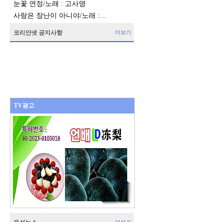
눈꽃 연정/노래 : 고사영
사랑은 장난이 아니야/노래 :…
코리안넷 공지사항
더보기
TV광고