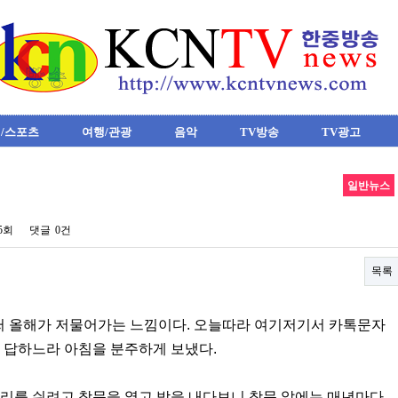
/스포츠
여행/관광
음악
TV방송
TV광고
일반뉴스
15회
댓글
0건
목록
 벌써 올해가 저물어가는 느낌이다. 오늘따라 여기저기서 카톡문자
 답하느라 아침을 분주하게 보냈다.
머리를 쉬려고 창문을 열고 밖을 내다보니 창문 앞에는 매년마다