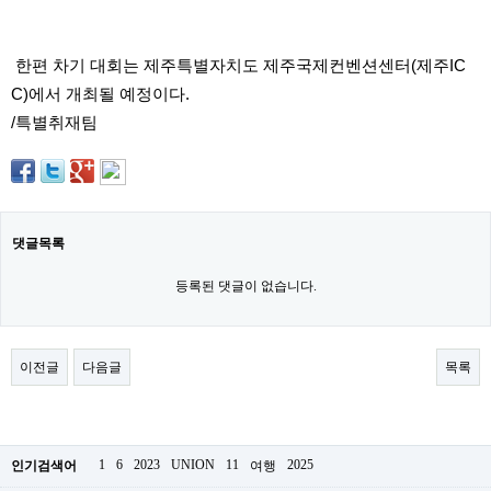
직
도
올
리
한편 차기 대회는 제주특별자치도 제주국제컨벤션센터(제주IC
는
C)에서 개최될 예정이다.
법
링
/특별취재팀
크
114
24
시
간
대
출
댓글목록
대
출
등록된 댓글이 없습니다.
후
18
모
아
이전글
다음글
목록
비
아
탑-
프
릴
리
1
6
2023
UNION
11
2025
인기검색어
여행
지