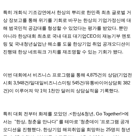
약
국
특히 개회식 기조강연에서 한상의 뿌리로 한민족 최초 글로벌 거
임
심
상 장보고를 통해 위기를 기회로 바꾸는 한상의 기업가정신에 대
중
해 범국민적 공감대를 형성할 수 있었다는 평가를 받았다. 뿐만
절
최
아니라 한상대회 최초로 국내 대표 대기업CEO의 재능기부 멘토
신
링 및 국내청년실업난 해소를 도울 한상기업 취업 공개오디션이
토
렌
진행돼 한상 네트워크 가치를 재조명할 수 있는 기회가 됐다.
트
사
이
트
이번 대회에서 비즈니스 프로그램을 통해 4,875건의 상담(기업전
순
위
시회 3,948건/일대일비즈니스미팅 545건/유통바이어상담회 382
비
건)이 이루어져 약 1억 1천만 달러의 상담실적을 기록했다.
아
몰
웹
토
끼
특히 대회 전부터 화제를 모았던 .<한상&청년, Go Together!>에
실
서는 "한상, 청춘을 만나다" 를 테마로 '청춘데이 '프로그램 공개
시
간
오디션을 진행했다. 한상기업 해외취업을 희망하는 25명의 청년
무