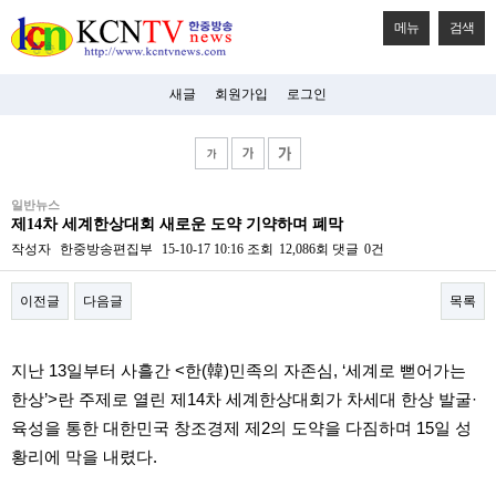
메뉴
검색
새글
회원가입
로그인
비
일반뉴스
아
제14차 세계한상대회 새로운 도약 기약하며 폐막
탑-
시
작성자
한중방송편집부
15-10-17 10:16
조회
12,086회
댓글
0건
알
리
이전글
다음글
목록
스
구
입
본문
미
지난 13일부터 사흘간 <한(韓)민족의 자존심, ‘세계로 뻗어가는
프
진
한상’>란 주제로 열린 제14차 세계한상대회가 차세대 한상 발굴·
후
육성을 통한 대한민국 창조경제 제2의 도약을 다짐하며 15일 성
기
미
황리에 막을 내렸다.
프
진