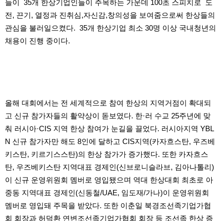
들이 35개 한상기업인들이 주목하는 가운데 100초 스피치로 도
료
채
전, 끈기, 열정과 진취심,자신감,창의성을 보여줌으로써 한상들의
팅
관심을 불러일으켰다. 35개 한상기업 최소 30명 이상 국내청년의
24
시
채용이 진행 중이다.
간
대
출
밍
키
넷
갱
올해 대회에서는 전 세계적으로 참여 한상의 지역거점이 확대되
신
통
고 신규 참가자들의 활약상이 돋보였다. 한·러 수교 25주년에 맞
영
만
춰 러시아·CIS 지역 한상 참여가 눈길을 끌었다. 러시아지역 YBL
남
N 신규 참가자만 해도 8인에 달하고 CIS지역(카자흐스탄, 우즈베
찾
기
키스탄, 키르기스스탄)의 한상 참가가 증가했다. 또한 카자흐스
출
탄, 우즈베키스탄 지역대표 경제인(신브로니슬라브, 김아나톨리)
장
안
이 신규 운영위원회 멤버로 영입됐으며 역대 한상대회 최초로 아
마
중동 지역대표 경제인(신동철/UAE, 임도재/가나)이 운영위원회
비
아
멤버로 영입돼 주목을 받았다. 또한 이춘일 북경조선족기업가협
센
회 회장과 허덕환 연변조선족기업가협회 회장 등 조선족 한상 증
터