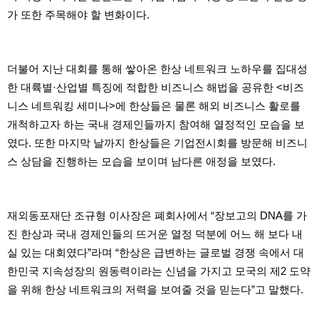
주
가 또한 주목해야 할 변화이다.
소
야
돔
클
더불어 지난 대회를 통해 쌓아온 한상 네트워크 노하우를 집대성
럽
DOMCLUB
한 대륙별·산업별 특징에 적합한 비즈니스 해법을 공유한 <비즈
코
니스 네트워킹 세미나>에 한상들은 물론 해외 비즈니스 활로를
리
아
개척하고자 하는 국내 경제인들까지 참여해 열정적인 모습을 보
건
였다. 또한 마지막 날까지 한상들은 기업전시회를 방문해 비즈니
강
코
스 상담을 진행하는 모습을 보이며 남다른 애정을 보였다.
리
아
e
뉴
스
재외동포재단 조규형 이사장은 폐회사에서 “장보고의 DNA를 가
비
진 한상과 국내 경제인들의 뜨거운 열정 덕분에 어느 해 보다 내
아
365
실 있는 대회였다”라며 “한상은 급변하는 글로벌 경쟁 속에서 대
비
한민국 지속성장의 원동력이라는 신념을 가지고 모국의 제2 도약
아
센
을 위해 한상 네트워크의 저력을 보여줄 것을 믿는다”고 말했다.
터
강