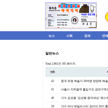
뉴스
사회
경제
연예
비
일반뉴스
아
탑-
시
Total 2,802건
185 페이지
알
리
번호
스
구
42
중국 유명 예술가 20여명 양양에 예
입
미
41
서울시 지하철역 출입구도 금연구역
프
진
40
가수 김성봉 ‘김성봉 음악세상’ 베스
후
기
39
가수 바다 레일리스타 코리아 2015
미