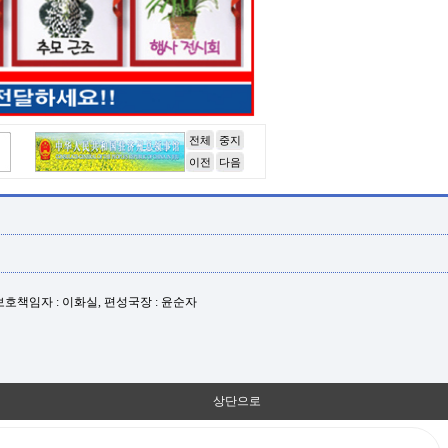
전체
중지
이전
다음
년보호책임자 : 이화실, 편성국장 : 윤순자
상단으로