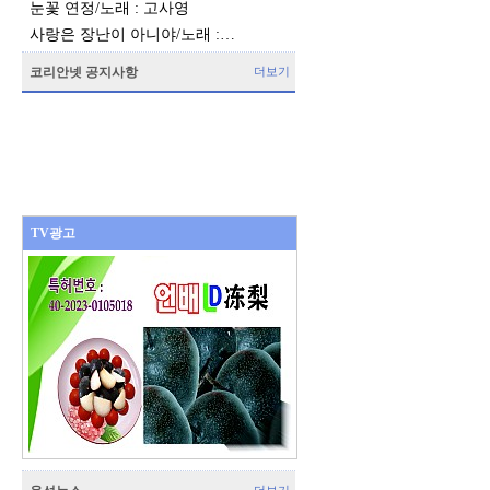
눈꽃 연정/노래 : 고사영
사랑은 장난이 아니야/노래 :…
코리안넷 공지사항
더보기
TV광고