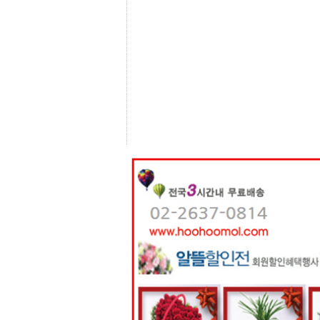
센
터
주
소
야
돔
클
럽
DOMCLUB
코
리
아
건
강
코
리
아
e
뉴
스
비
아
365
비
아
센