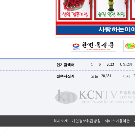
터
강
직
도
올
리
는
법
링
크
114
24
시
1
6
2023
UNION
인기검색어
간
대
20,851
접속자집계
오늘
어제
출
대
출
후
18
모
아
비
아
회사소개
개인정보취급방침
서비스이용약관
탑-
프
릴