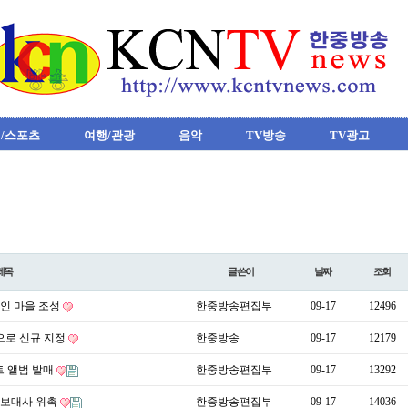
/스포츠
여행/관광
음악
TV방송
TV광고
제목
글쓴이
날짜
조회
술인 마을 조성
한중방송편집부
09-17
12496
으로 신규 지정
한중방송
09-17
12179
트 앨범 발매
한중방송편집부
09-17
13292
 홍보대사 위촉
한중방송편집부
09-17
14036