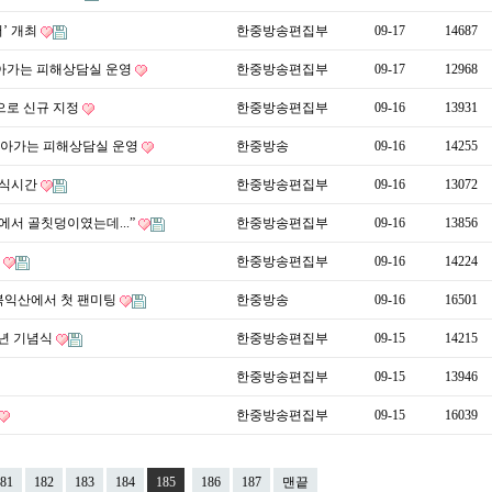
’ 개최
한중방송편집부
09-17
14687
아가는 피해상담실 운영
한중방송편집부
09-17
12968
으로 신규 지정
한중방송편집부
09-16
13931
찾아가는 피해상담실 운영
한중방송
09-16
14255
휴식시간
한중방송편집부
09-16
13072
에서 골칫덩이였는데...”
한중방송편집부
09-16
13856
탁
한중방송편집부
09-16
14224
전북익산에서 첫 팬미팅
한중방송
09-16
16501
주년 기념식
한중방송편집부
09-15
14215
한중방송편집부
09-15
13946
한중방송편집부
09-15
16039
81
182
183
184
185
186
187
맨끝