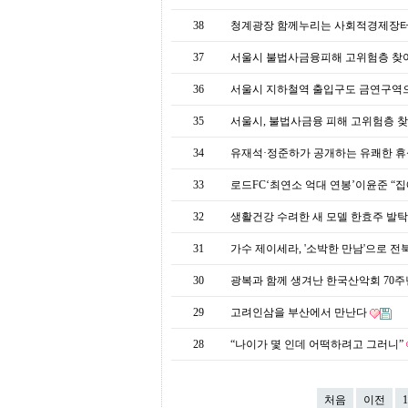
프
진
38
청계광장 함께누리는 사회적경제장터
약
국
37
서울시 불법사금융피해 고위험층 찾
임
심
36
서울시 지하철역 출입구도 금연구역
중
절
35
서울시, 불법사금융 피해 고위험층 
최
신
34
유재석·정준하가 공개하는 유쾌한 
토
렌
33
로드FC‘최연소 억대 연봉’이윤준 “집
트
사
32
생활건강 수려한 새 모델 한효주 발
이
트
31
가수 제이세라, '소박한 만남'으로 
순
위
30
광복과 함께 생겨난 한국산악회 70
비
아
29
고려인삼을 부산에서 만난다
몰
웹
28
“나이가 몇 인데 어떡하려고 그러니”
토
끼
실
시
처음
이전
1