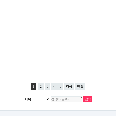
1
2
3
4
5
다음
맨끝