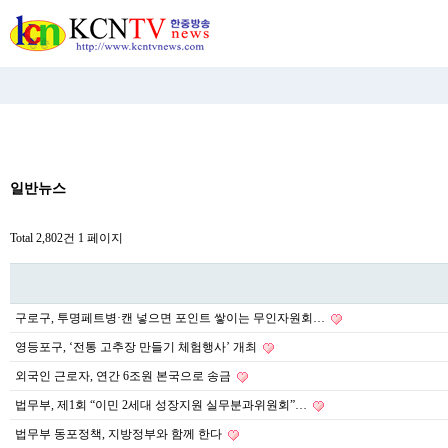
비
일반뉴스
아
탑-
시
Total 2,802건
1 페이지
알
리
스
구
입
구로구, 투명페트병·캔 넣으면 포인트 쌓이는 무인자원회…
미
프
영등포구, ‘전통 고추장 만들기 체험행사’ 개최
진
후
외국인 근로자, 연간 6조원 본국으로 송금
기
법무부, 제1회 “이민 2세대 성장지원 실무분과위원회”…
미
프
법무부 동포정책, 지방정부와 함께 한다
진