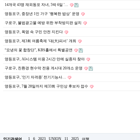
약
14개국 43명 재외동포 자녀, 5박 6일 '…
국
영등포구, 중장년 1인 가구 ‘행복한 밥상’ 운영
임
심
구로구, 불법광고물 예방 위한 부착방지판 설치
중
절
영등포구, 폭염 속 구민 안전 지킨다
최
신
영등포구, 제3회 여름축제 ‘대(大)피서’ 개최
토
“요녕의 꽃 합창단”, KBS홀에서 특별공연
렌
트
영등포구, AI시스템 이용 2시간 만에 실종자 찾아
사
이
구로구, 친환경 현수막 전용 게시대 20개소 운영
트
영등포구, '인기 자격증' 전기기능사…
순
위
영등포구, 7월 28일까지 제33회 구민상 후보자 접수
비
아
몰
웹
토
끼
실
시
간
무
1
6
2023
UNION
11
2025
인기검색어
여행