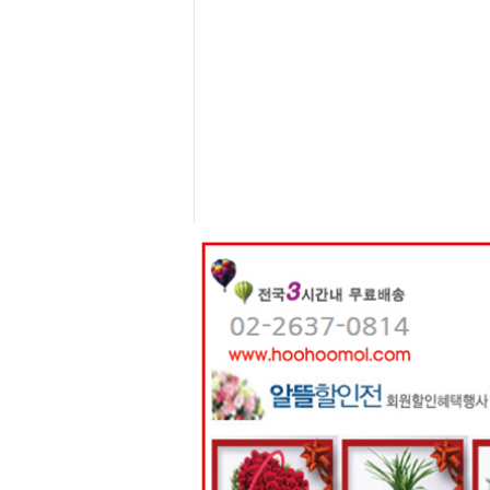
센
터
주
소
야
돔
클
럽
DOMCLUB
코
리
아
건
강
코
리
아
e
뉴
스
비
아
365
비
아
센