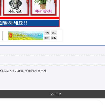
전체
중지
이전
다음
년보호책임자 : 이화실, 편성국장 : 윤순자
상단으로