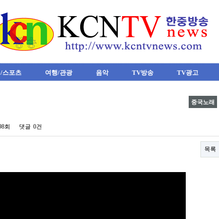
/스포츠
여행/관광
음악
TV방송
TV광고
중국노래
198회
댓글
0건
목록