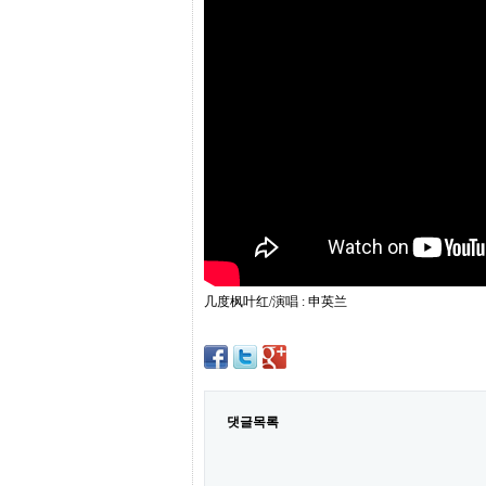
프
진
약
국
임
심
중
절
최
신
토
렌
트
사
이
트
几度枫叶红/演唱 : 申英兰
순
위
비
아
몰
웹
토
댓글목록
끼
실
시