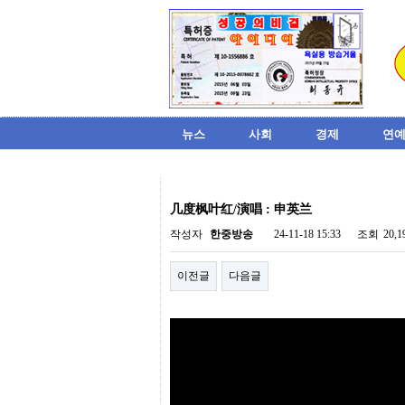
뉴스
사회
경제
연예
비
아
几度枫叶红/演唱 : 申英兰
탑-
시
작성자
한중방송
24-11-18 15:33
조회
20,
알
리
이전글
다음글
스
구
입
미
프
진
후
기
미