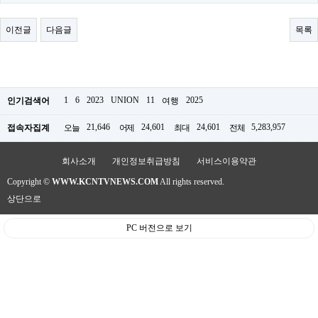
료
채
팅
이전글
다음글
목록
24
시
간
대
출
밍
1
6
2023
UNION
11
2025
인기검색어
여행
키
넷
21,646
24,601
24,601
5,283,957
접속자집계
오늘
어제
최대
전체
갱
신
통
회사소개
개인정보취급방침
서비스이용약관
영
Copyright ©
WWW.KCNTVNEWS.COM
All rights reserved.
만
남
상단으로
찾
기
PC 버전으로 보기
출
장
안
마
비
아
센
터