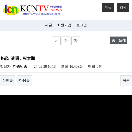
메뉴
검색
새글
회원가입
로그인
중국노래
비
아
冬恋/ 演唱 : 权太顺
탑-
시
작성자
한중방송
24-05-29 16:13
조회
16,498회
댓글
0건
알
리
스
이전글
다음글
목록
구
입
미
프
진
후
기
미
프
진