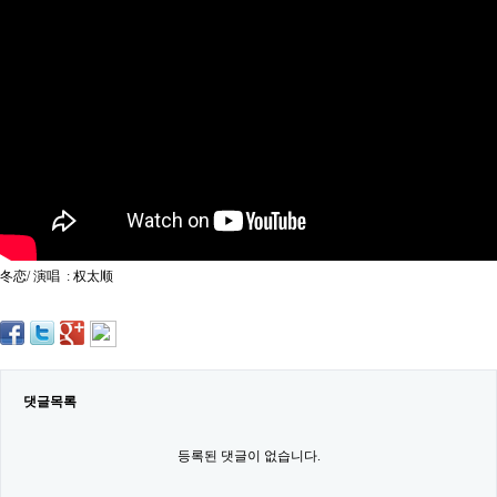
약
국
임
심
중
절
최
신
토
렌
트
사
이
트
冬恋/ 演唱 : 权太顺
순
위
비
아
몰
웹
토
댓글목록
끼
실
시
등록된 댓글이 없습니다.
간
무