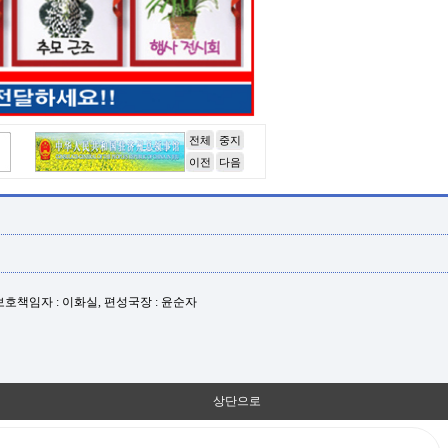
전체
중지
이전
다음
년보호책임자 : 이화실, 편성국장 : 윤순자
상단으로