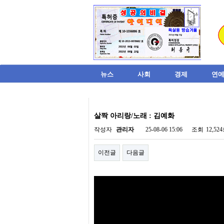
뉴스
사회
경제
연예
비
아
살짝 아리랑/노래 : 김예화
탑-
시
작성자
관리자
25-08-06 15:06
조회
12,52
알
리
이전글
다음글
스
구
입
미
프
진
후
기
미