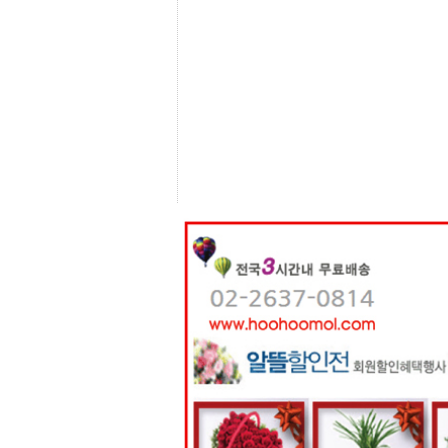
센
터
주
소
야
돔
클
럽
DOMCLUB
코
리
아
건
강
코
리
아
e
뉴
스
비
아
365
비
아
센