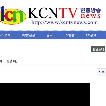
/스포츠
여행/관광
음악
TV방송
TV광고
연변노래
4회
댓글
0건
목록