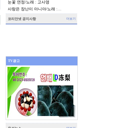
눈꽃 연정/노래 : 고사영
사랑은 장난이 아니야/노래 :…
코리안넷 공지사항
더보기
TV광고