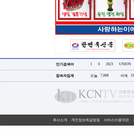
터
강
직
도
올
리
는
법
링
크
114
24
시
1
6
2023
UNION
인기검색어
간
대
7,068
31
접속자집계
오늘
어제
출
대
출
후
18
모
아
비
아
회사소개
개인정보취급방침
서비스이용약관
탑-
프
릴