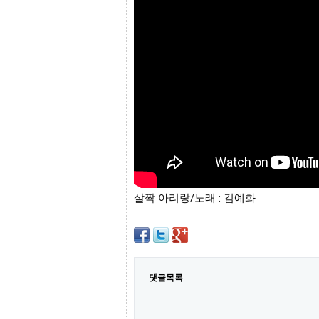
프
진
약
국
임
심
중
절
최
신
토
렌
트
사
이
트
살짝 아리랑/노래 : 김예화
순
위
비
아
몰
웹
토
댓글목록
끼
실
시