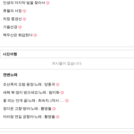
인생의 마지막 빛을 찾아서
류월의 서정
차창 풍경선
가을선경
백두산은 화답한다
사진여행
게시물이 없습니다.
연변노래
조선족의 요람 용정/노래 : 양충국
새해 복 많이 받으세요/노래 : 림미화
꽃 피는 안개 골/노래 : 최숙자, (작사 :…
정다운 고향 땅아/노래 : 황명월
아리랑 연길 공항아/노래 : 황명월