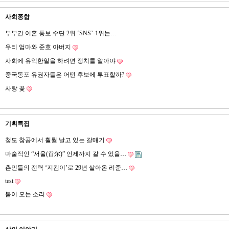
사회종합
부부간 이혼 통보 수단 2위 ‘SNS’-1위는…
우리 엄마와 준호 아버지
사회에 유익한일을 하려면 정치를 알아야
중국동포 유권자들은 어떤 후보에 투표할까?
사랑 꽃
기획특집
청도 창공에서 훨뤌 날고 있는 갈매기
마술적인 “서울(首尔)” 언제까지 갈 수 있을…
촌민들의 전력 ‘지킴이’로 29년 살아온 리준…
test
봄이 오는 소리