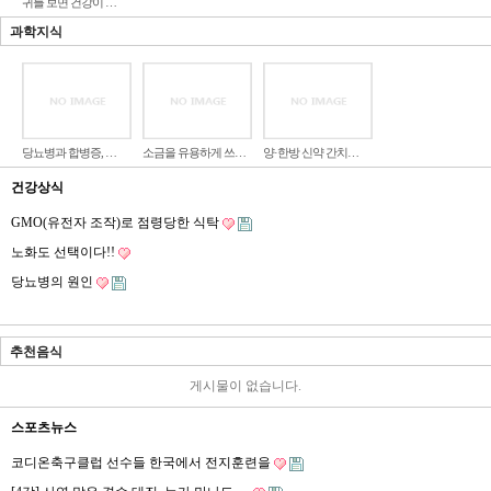
귀를 보면 건강이 …
과학지식
당뇨병과 합병증, …
소금을 유용하게 쓰…
양·한방 신약 간치…
건강상식
GMO(유전자 조작)로 점령당한 식탁
노화도 선택이다!!
당뇨병의 원인
추천음식
게시물이 없습니다.
스포츠뉴스
코디온축구클럽 선수들 한국에서 전지훈련을