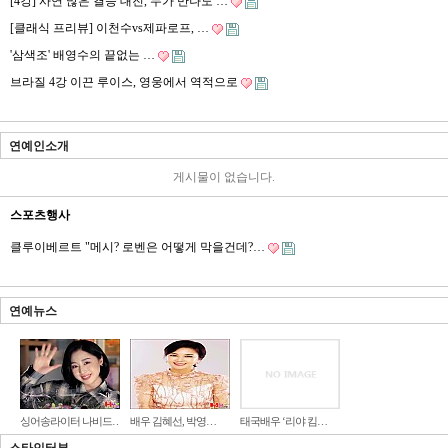
[4강] 사연 많은 결승 대진, 누가 만나도 …
[클래식 프리뷰] 이천수vs제파로프, …
'삼색조' 배영수의 끝없는 …
브라질 4강 이끈 루이스, 영웅에서 역적으로
연예인소개
게시물이 없습니다.
스포츠행사
클루이베르트 "메시? 로벤은 어떻게 막을건데?…
연예뉴스
싱어송라이터 나비드…
배우 김혜선, 박영…
태국배우 ‘리야 킴…