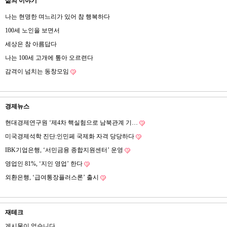
삶의 이야기
나는 현명한 며느리가 있어 참 행복하다
100세 노인을 보면서
세상은 참 아름답다
나는 100세 고개에 톺아 오르련다
감격이 넘치는 동창모임
경제뉴스
현대경제연구원 ‘제4차 핵실험으로 남북관계 기…
미국경제석학 진단:인민페 국제화 자격 당당하다
IBK기업은행, ‘서민금융 종합지원센터’ 운영
영업인 81%, ‘지인 영업’ 한다
외환은행, ‘급여통장플러스론’ 출시
재테크
게시물이 없습니다.