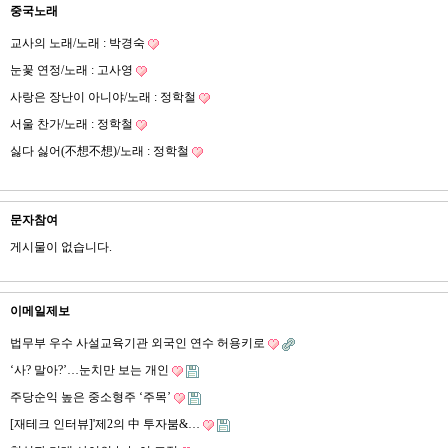
중국노래
교사의 노래/노래 : 박경숙
눈꽃 연정/노래 : 고사영
사랑은 장난이 아니야/노래 : 정학철
서울 찬가/노래 : 정학철
싫다 싫어(不想不想)/노래 : 정학철
문자참여
게시물이 없습니다.
이메일제보
법무부 우수 사설교육기관 외국인 연수 허용키로
‘사? 말아?’…눈치만 보는 개인
주당순익 높은 중소형주 ‘주목’
[재테크 인터뷰]'제2의 中 투자붐&…