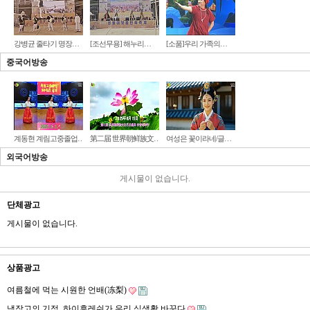
강병균 줄타기 명장…
[조선무용] 해누리…
[소품]우리 가족의…
중국어방송
계동현 계림고중졸업…
第二届 世界朝鲜族文…
여성은 꽃이라네/글…
외국어방송
게시물이 없습니다.
단체광고
게시물이 없습니다.
상품광고
여름철에 먹는 시원한 언배(冻梨)
냉장고의 기적_하이후레쉬가 우리 식생활 바꾼다