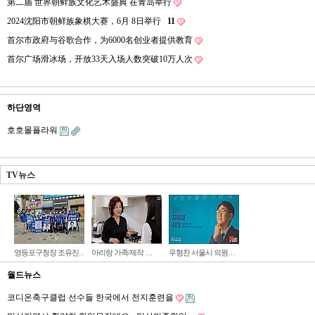
第二届 世界朝鲜族文化艺术盛典 在青岛举行
2024沈阳市朝鲜族象棋大赛，6月 8日举行
11
首尔市政府与谷歌合作，为6000名创业者提供教育
首尔广场滑冰场，开放33天入场人数突破10万人次
하단영역
호호몰플라워
TV뉴스
영등포구청장 조유진…
아리랑 가족/제작 …
우형찬 서울시 의원…
월드뉴스
코디온축구클럽 선수들 한국에서 전지훈련을