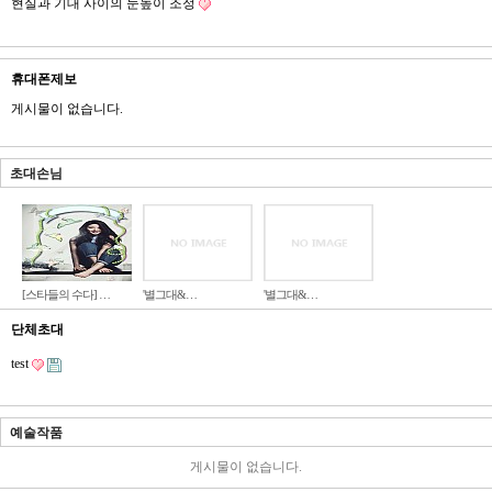
현실과 기대 사이의 눈높이 조정
휴대폰제보
게시물이 없습니다.
초대손님
[스타들의 수다] …
'별그대&…
'별그대&…
단체초대
test
예술작품
게시물이 없습니다.