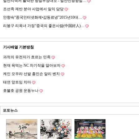
밀산지역서 활약한 항일무장대오 - 밀산민중항일…
조선족 제반 분야 사업에서 일익 담당
안향숙“중국인터넷화제•감동료녕”2015년10대…
리봉구 리옥녀 가정“중국의 좋은사람(中国好人)…
기사배열 기본방침
과적의 유전자가 흐르는 민족
현재 욕먹는 NC 차기작을 알아보자
케인 모우라 선발 흥민손 알리 벤치
태연 앞트임 치마
호불호 공원 운동누나
포토뉴스