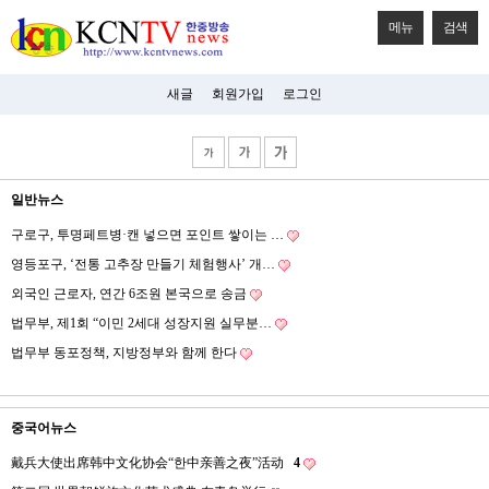
메뉴
검색
새글
회원가입
로그인
일반뉴스
구로구, 투명페트병·캔 넣으면 포인트 쌓이는 …
영등포구, ‘전통 고추장 만들기 체험행사’ 개…
외국인 근로자, 연간 6조원 본국으로 송금
법무부, 제1회 “이민 2세대 성장지원 실무분…
법무부 동포정책, 지방정부와 함께 한다
중국어뉴스
戴兵大使出席韩中文化协会“한中亲善之夜”活动
4