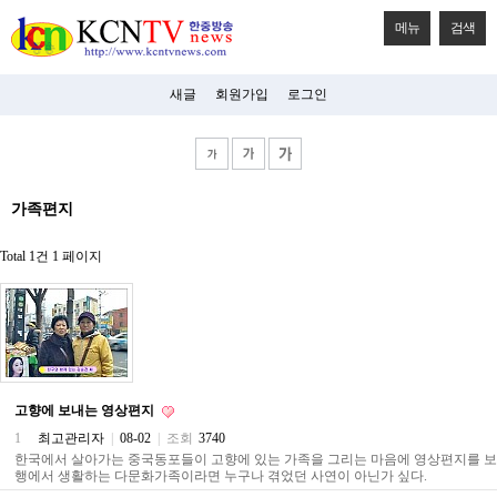
메뉴
검색
새글
회원가입
로그인
비
가족편지
아
탑-
시
Total 1건
1 페이지
알
리
스
구
입
미
프
진
고향에 보내는 영상편지
후
기
1
최고관리자
|
08-02
|
조회
3740
미
한국에서 살아가는 중국동포들이 고향에 있는 가족을 그리는 마음에 영상편지를 보내
프
행에서 생활하는 다문화가족이라면 누구나 겪었던 사연이 아닌가 싶다.
진