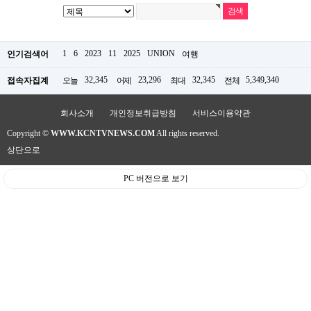
약
국
임
심
1
6
2023
11
2025
UNION
인기검색어
여행
중
절
최
32,345
23,296
32,345
5,349,340
접속자집계
오늘
어제
최대
전체
신
토
회사소개
개인정보취급방침
서비스이용약관
렌
트
Copyright ©
WWW.KCNTVNEWS.COM
All rights reserved.
사
이
상단으로
트
순
PC 버전으로 보기
위
비
아
몰
웹
토
끼
실
시
간
무