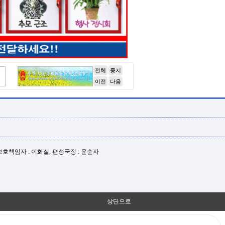
전체
중지
이전
다음
년보호책임자 : 이화실, 편성국장 : 윤순자
상단으로