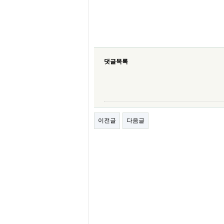
프
진
약
국
임
심
중
댓글목록
절
최
신
토
렌
트
사
게시물 하단 버튼
이전글
다음글
이
트
순
위
비
아
몰
웹
토
끼
실
시