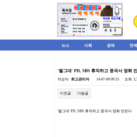
뉴스
사회
경제
연예
비
아
'별그대' PD, SBS 휴직하고 중국서 영화 
탑-
시
게시물 정보
작성자
최고관리자
14-07-09 09:33
조회
3
알
리
게시물 상단 버튼
이전글
다음글
스
구
입
본
미
'별그대' PD, SBS 휴직하고 중국서 영화 만든다
문
프
진
후
기
미