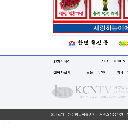
터
강
직
도
올
리
는
법
링
크
114
24
시
1
6
2023
UNION
인기검색어
간
대
18,204
접속자집계
오늘
어제
출
대
출
후
18
모
아
비
아
회사소개
개인정보취급방침
서비스이용약관
탑-
프
릴