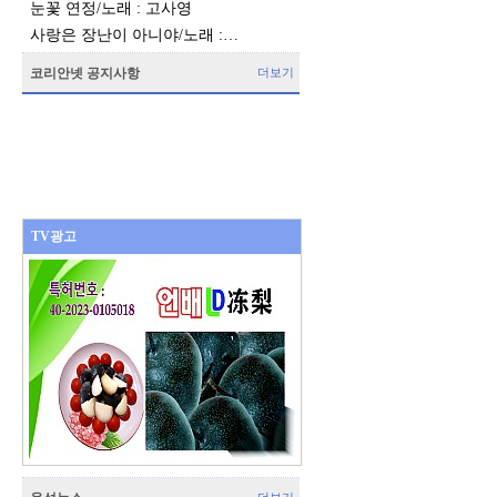
눈꽃 연정/노래 : 고사영
사랑은 장난이 아니야/노래 :…
코리안넷 공지사항
더보기
TV광고