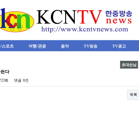
/스포츠
여행/관광
음악
TV방송
TV광고
초대손님
만든다
,723회
댓글
0건
목록