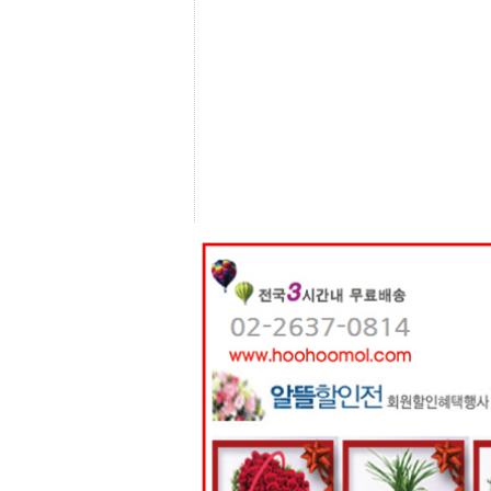
센
터
주
소
야
돔
클
럽
DOMCLUB
코
리
아
건
강
코
리
아
e
뉴
스
비
아
365
비
아
센