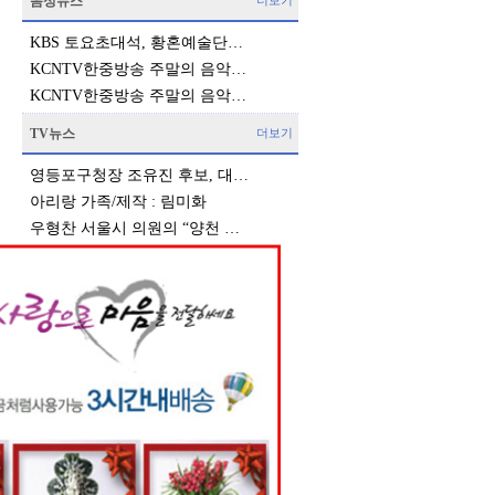
음성뉴스
더보기
KBS 토요초대석, 황혼예술단…
KCNTV한중방송 주말의 음악…
KCNTV한중방송 주말의 음악…
TV뉴스
더보기
영등포구청장 조유진 후보, 대…
아리랑 가족/제작 : 림미화
우형찬 서울시 의원의 “양천 …