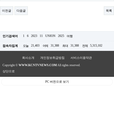
료
채
팅
이전글
다음글
목록
24
시
간
대
출
밍
1
6
2023
11
UNION
2025
인기검색어
여행
키
넷
21,403
31,388
31,388
5,315,102
접속자집계
오늘
어제
최대
전체
갱
신
통
회사소개
개인정보취급방침
서비스이용약관
영
Copyright ©
WWW.KCNTVNEWS.COM
All rights reserved.
만
남
상단으로
찾
기
PC 버전으로 보기
출
장
안
마
비
아
센
터