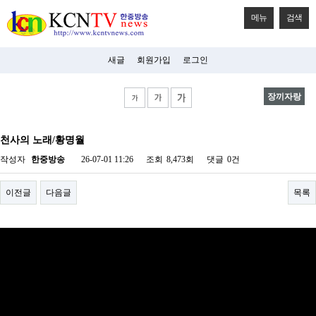
메뉴
검색
새글
회원가입
로그인
장끼자랑
비
아
천사의 노래/황명월
탑-
시
작성자
한중방송
26-07-01 11:26
조회
8,473회
댓글
0건
알
리
스
이전글
다음글
목록
구
입
미
프
진
후
기
미
프
진