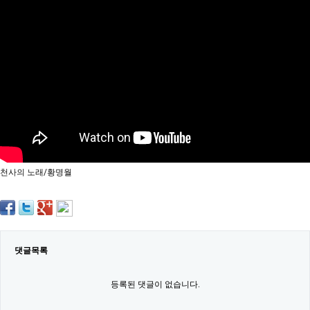
약
국
임
심
중
절
최
신
토
렌
트
사
이
트
천사의 노래/황명월
순
위
비
아
몰
웹
토
댓글목록
끼
실
시
등록된 댓글이 없습니다.
간
무