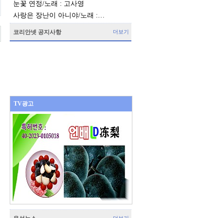
눈꽃 연정/노래 : 고사영
사랑은 장난이 아니야/노래 :…
코리안넷 공지사항
더보기
TV광고