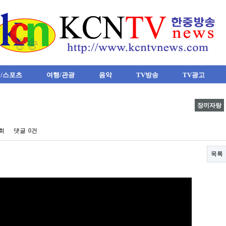
/스포츠
여행/관광
음악
TV방송
TV광고
장끼자랑
0회
댓글
0건
목록