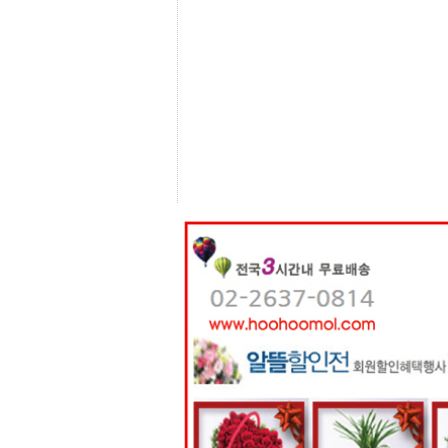
센
터
주
소
야
돔
클
럽
DOMCLUB
코
리
아
건
강
코
리
아
e
뉴
스
비
아
365
비
아
센