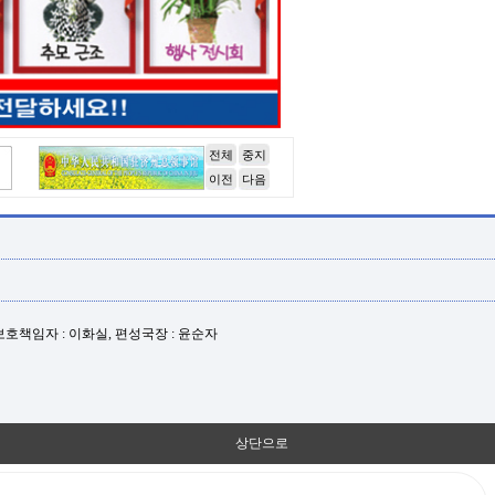
전체
중지
이전
다음
년보호책임자 : 이화실, 편성국장 : 윤순자
상단으로