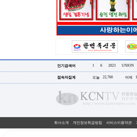
터
강
직
도
올
리
는
법
링
크
114
24
시
1
6
2023
UNION
인기검색어
간
대
22,760
접속자집계
오늘
어제
출
대
출
후
18
모
아
비
아
회사소개
개인정보취급방침
서비스이용약관
탑-
프
릴