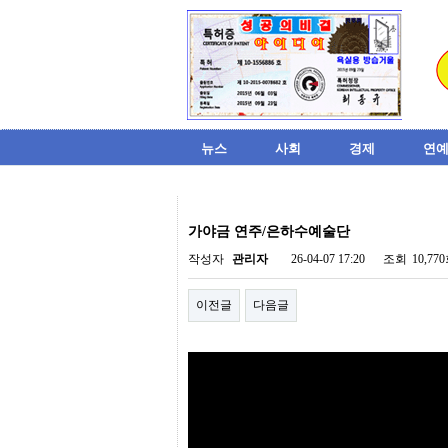
뉴스
사회
경제
연예
비
아
가야금 연주/은하수예술단
탑-
시
작성자
관리자
26-04-07 17:20
조회
10,77
알
리
이전글
다음글
스
구
입
미
프
진
후
기
미