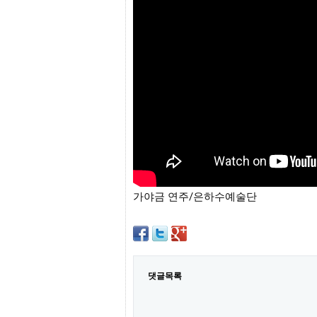
프
진
약
국
임
심
중
절
최
신
토
렌
트
사
이
트
가야금 연주/은하수예술단
순
위
비
아
몰
웹
토
댓글목록
끼
실
시