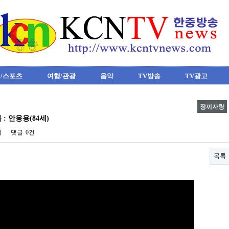
/스포츠
여행/관광
음악
TV방송
TV광고
장끼자랑
: 안웅용(84세)
회
댓글
0건
목록