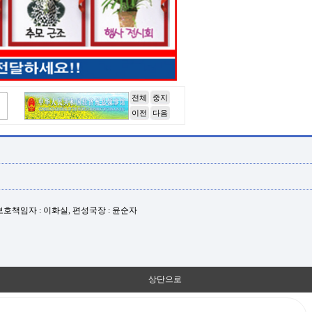
전체
중지
이전
다음
년보호책임자 : 이화실, 편성국장 : 윤순자
상단으로