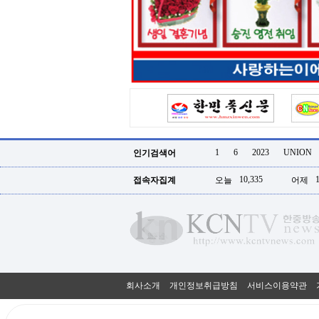
터
강
직
도
올
리
는
법
링
크
114
24
시
1
6
2023
UNION
인기검색어
간
대
10,335
접속자집계
오늘
어제
출
대
출
후
18
모
아
비
아
회사소개
개인정보취급방침
서비스이용약관
탑-
프
릴