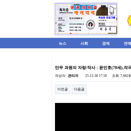
뉴스
사회
경제
연예
비
아
만무 과원의 자랑/작사 : 윤민호(78세),작곡 
탑-
시
작성자
관리자
25-12-30 17:18
조회
7,682
알
리
이전글
다음글
스
구
입
미
프
진
후
기
미