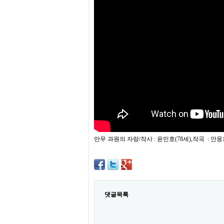
프
진
약
국
임
심
중
절
최
신
토
렌
트
사
이
트
만무 과원의 자랑/작사 : 윤민호(78세),작곡 : 안웅용
순
위
비
아
몰
웹
토
댓글목록
끼
실
시