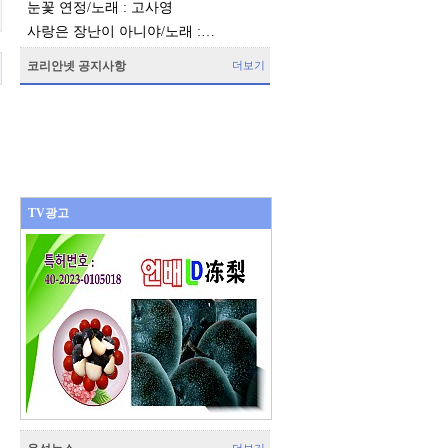
눈꽃 연정/노래 : 고사영
사랑은 장난이 아니야/노래 :…
코리안넷 공지사항
더보기
TV광고