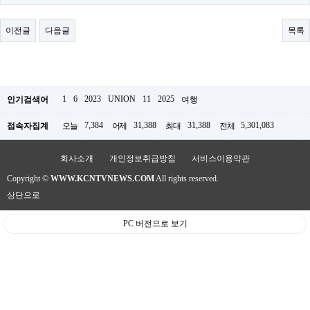
료
채
팅
이전글
다음글
목록
24
시
간
대
출
밍
1
6
2023
UNION
11
2025
인기검색어
여행
키
넷
7,384
31,388
31,388
5,301,083
접속자집계
오늘
어제
최대
전체
갱
신
통
회사소개
개인정보취급방침
서비스이용약관
영
Copyright ©
WWW.KCNTVNEWS.COM
All rights reserved.
만
남
상단으로
찾
기
PC 버전으로 보기
출
장
안
마
비
아
센
터