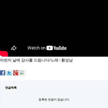
약
국
임
심
중
절
최
신
토
렌
트
사
이
트
아번지 날에 감사를 드립니다/노래 : 황성남
순
위
비
아
몰
웹
토
댓글목록
끼
실
시
등록된 댓글이 없습니다.
간
무