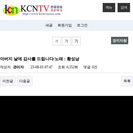
메뉴
검색
새글
회원가입
로그인
장끼자랑
비
아
아버지 날에 감사를 드립니다/노래 : 황성남
탑-
시
작성자
관리자
25-08-01 07:47
조회
6,352회
댓글
0건
알
리
스
이전글
다음글
목록
구
입
미
프
진
후
기
미
프
진