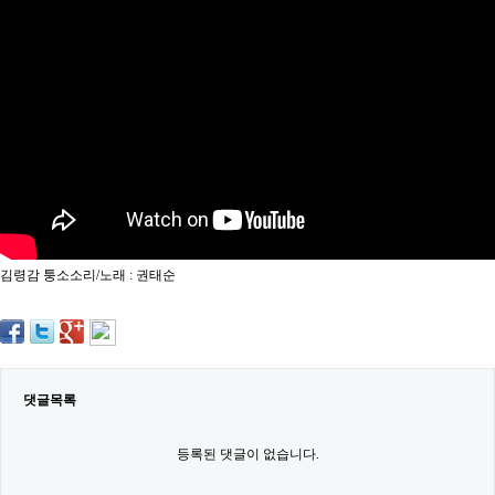
약
국
임
심
중
절
최
신
토
렌
트
사
이
트
김령감 퉁소소리/노래 : 권태순
순
위
비
아
몰
웹
토
댓글목록
끼
실
시
등록된 댓글이 없습니다.
간
무