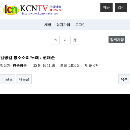
메뉴
검색
새글
회원가입
로그인
장끼자랑
비
아
김령감 퉁소소리/노래 : 권태순
탑-
시
작성자
한중방송
25-04-16 11:56
조회
5,855회
댓글
0건
알
리
스
이전글
다음글
목록
구
입
미
프
진
후
기
미
프
진