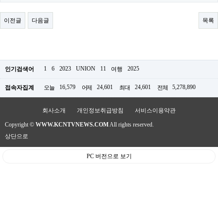
료
채
팅
이전글
다음글
목록
24
시
간
대
출
밍
1
6
2023
UNION
11
2025
인기검색어
여행
키
넷
16,579
24,601
24,601
5,278,890
접속자집계
오늘
어제
최대
전체
갱
신
통
회사소개
개인정보취급방침
서비스이용약관
영
Copyright ©
WWW.KCNTVNEWS.COM
All rights reserved.
만
남
상단으로
찾
기
PC 버전으로 보기
출
장
안
마
비
아
센
터