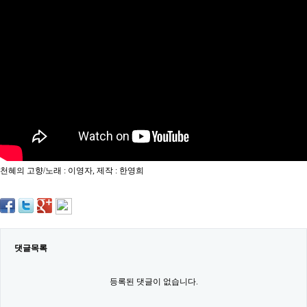
약
국
임
심
중
절
최
신
토
렌
트
사
이
트
천혜의 고향/노래 : 이영자, 제작 : 한영희
순
위
비
아
몰
웹
토
댓글목록
끼
실
시
등록된 댓글이 없습니다.
간
무