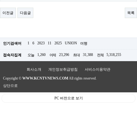
료
채
팅
이전글
다음글
목록
24
시
간
대
출
밍
1
6
2023
11
2025
UNION
인기검색어
여행
키
넷
1,260
23,296
31,388
5,318,255
접속자집계
오늘
어제
최대
전체
갱
신
통
회사소개
개인정보취급방침
서비스이용약관
영
Copyright ©
WWW.KCNTVNEWS.COM
All rights reserved.
만
남
상단으로
찾
기
PC 버전으로 보기
출
장
안
마
비
아
센
터