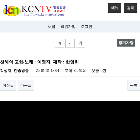
메뉴
검색
새글
회원가입
로그인
장끼자랑
비
아
천혜의 고향/노래 : 이영자, 제작 : 한영희
탑-
시
작성자
한중방송
25-01-31 13:04
조회
8,949회
댓글
0건
알
리
스
이전글
다음글
목록
구
입
미
프
진
후
기
미
프
진