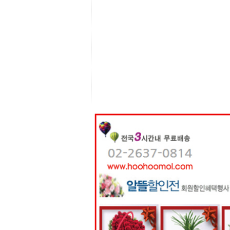
센
터
주
소
야
돔
클
럽
DOMCLUB
코
리
아
건
강
코
리
아
e
뉴
스
비
아
365
비
아
센