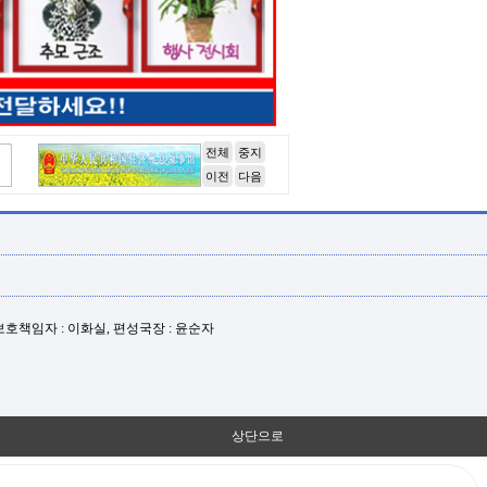
전체
중지
이전
다음
년보호책임자 : 이화실, 편성국장 : 윤순자
상단으로