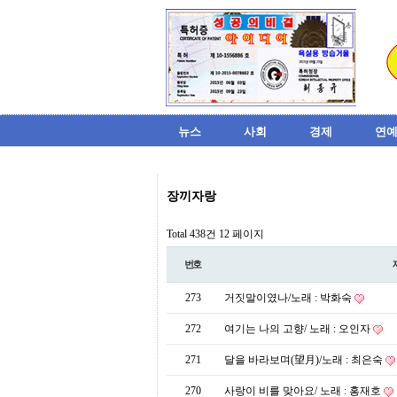
뉴스
사회
경제
연예
비
장끼자랑
아
탑-
시
Total 438건
12 페이지
알
리
번호
스
구
273
거짓말이였나/노래 : 박화숙
입
미
272
여기는 나의 고향/ 노래 : 오인자
프
진
271
달을 바라보며(望月)/노래 : 최은숙
후
기
270
사랑이 비를 맞아요/ 노래 : 홍재호
미