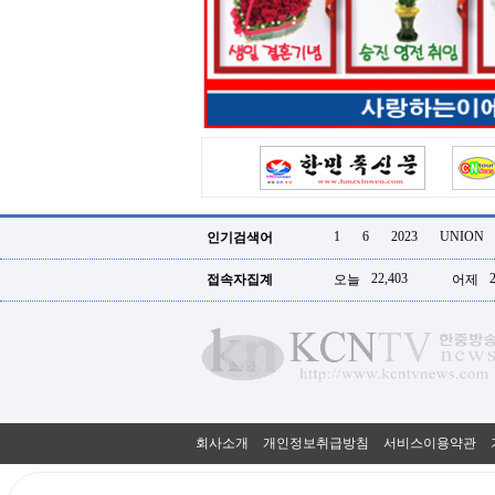
터
강
직
도
올
리
는
법
링
크
114
24
시
1
6
2023
UNION
인기검색어
간
대
22,403
접속자집계
오늘
어제
출
대
출
후
18
모
아
비
아
회사소개
개인정보취급방침
서비스이용약관
탑-
프
릴