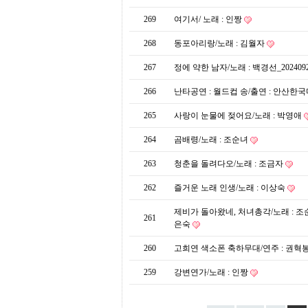
프
진
269
여기서/ 노래 : 인짱
약
국
268
동포아리랑/노래 : 김월자
임
심
267
정에 약한 남자/노래 : 백경선_202409
중
절
266
난타공연 : 월드컵 송/출연 : 안산
최
신
265
사랑이 눈물에 젖어요/노래 : 박영애
토
렌
264
곰배령/노래 : 조순녀
트
사
263
청춘을 돌려다오/노래 : 조금자
이
트
262
즐거운 노래 인생/노래 : 이상숙
순
위
제비가 돌아왔네, 처녀총각/노래 : 조순
비
261
은숙
아
몰
260
고희연 색소폰 축하무대/연주 : 권혁
웹
토
259
강변연가/노래 : 인짱
끼
실
시