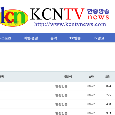
/스포츠
여행/관광
음악
TV방송
TV광고
제목
글쓴이
날짜
조회
한중방송
09-22
5894
한중방송
09-22
5725
한중방송
09-22
5468
한중방송
09-22
5903