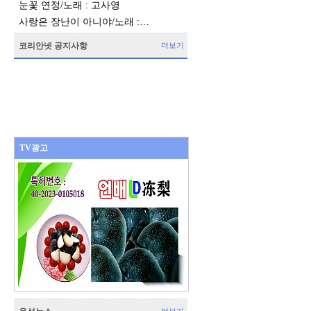
눈꽃 연정/노래 : 고사영
사랑은 장난이 아니야/노래 :…
코리안넷 공지사항
더보기
TV광고