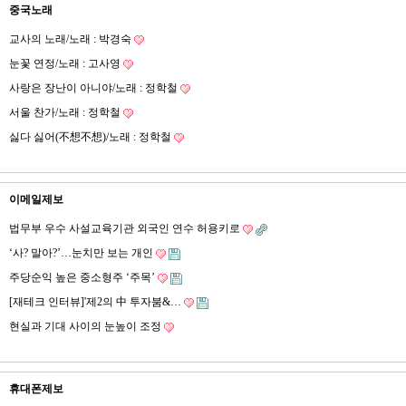
중국노래
교사의 노래/노래 : 박경숙
눈꽃 연정/노래 : 고사영
사랑은 장난이 아니야/노래 : 정학철
서울 찬가/노래 : 정학철
싫다 싫어(不想不想)/노래 : 정학철
이메일제보
법무부 우수 사설교육기관 외국인 연수 허용키로
‘사? 말아?’…눈치만 보는 개인
주당순익 높은 중소형주 ‘주목’
[재테크 인터뷰]'제2의 中 투자붐&…
현실과 기대 사이의 눈높이 조정
휴대폰제보