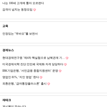
나는 100세 고개에 톺아 오르련다
감격이 넘치는 동창모임
교육
인정있는 “푸바오”를 보면서
경제뉴스
현대경제연구원 ‘제4차 핵실험으로 남북관계 기…
미국경제석학 진단:인민페 국제화 자격 당당하다
IBK기업은행, ‘서민금융 종합지원센터’ 운영
영업인 81%, ‘지인 영업’ 한다
외환은행, ‘급여통장플러스론’ 출시
재테크
게시물이 없습니다.