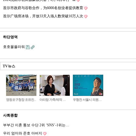
首尔市政府与谷歌合作，为6000名创业者提供教育
首尔广场滑冰场，开放33天入场人数突破10万人次
하단영역
호호몰플라워
TV뉴스
영등포구청장 조유진…
아리랑 가족/제작 …
우형찬 서울시 의원…
사회종합
부부간 이혼 통보 수단 2위 ‘SNS’-1위는…
우리 엄마와 준호 아버지