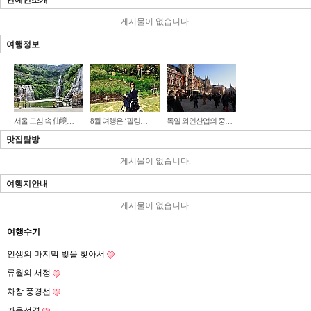
연예인소개
게시물이 없습니다.
여행정보
서울 도심 속 仙境…
8월 여행은 ‘필링…
독일 와인산업의 중…
맛집탐방
게시물이 없습니다.
여행지안내
게시물이 없습니다.
여행수기
인생의 마지막 빛을 찾아서
류월의 서정
차창 풍경선
가을선경