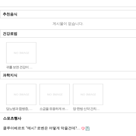
추천음식
게시물이 없습니다.
건강료법
귀를 보면 건강이 …
과학지식
당뇨병과 합병증, …
소금을 유용하게 쓰…
양·한방 신약 간치…
스포츠행사
클루이베르트 "메시? 로벤은 어떻게 막을건데?…