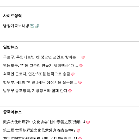
사이드영역
빵빵가족노래방
일반뉴스
구로구, 투명페트병·캔 넣으면 포인트 쌓이는 …
영등포구, ‘전통 고추장 만들기 체험행사’ 개…
외국인 근로자, 연간 6조원 본국으로 송금
법무부, 제1회 “이민 2세대 성장지원 실무분…
법무부 동포정책, 지방정부와 함께 한다
중국어뉴스
戴兵大使出席韩中文化协会“한中亲善之夜”活动
4
第二届 世界朝鲜族文化艺术盛典 在青岛举行
2024沈阳市朝鲜族象棋大赛，6月 8日举行
11