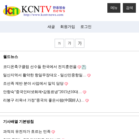
메뉴
검색
새글
회원가입
로그인
월드뉴스
코디온축구클럽 선수들 한국에서 전지훈련을
밀산지역서 활약한 항일무장대오 - 밀산민중항일…
조선족 제반 분야 사업에서 일익 담당
안향숙“중국인터넷화제•감동료녕”2015년10대…
리봉구 리옥녀 가정“중국의 좋은사람(中国好人)…
기사배열 기본방침
과적의 유전자가 흐르는 민족