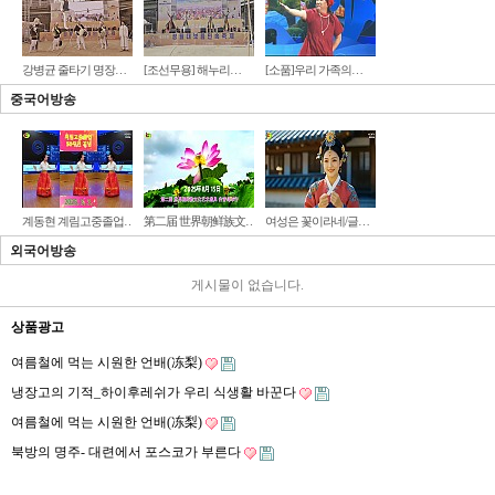
강병균 줄타기 명장…
[조선무용] 해누리…
[소품]우리 가족의…
중국어방송
계동현 계림고중졸업…
第二届 世界朝鲜族文…
여성은 꽃이라네/글…
외국어방송
게시물이 없습니다.
상품광고
여름철에 먹는 시원한 언배(冻梨)
냉장고의 기적_하이후레쉬가 우리 식생활 바꾼다
여름철에 먹는 시원한 언배(冻梨)
북방의 명주- 대련에서 포스코가 부른다