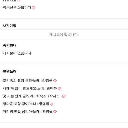
백두산은 화답한다
사진여행
게시물이 없습니다.
숙박안내
게시물이 없습니다.
연변노래
조선족의 요람 용정/노래 : 양충국
새해 복 많이 받으세요/노래 : 림미화
꽃 피는 안개 골/노래 : 최숙자, (작사 :…
정다운 고향 땅아/노래 : 황명월
아리랑 연길 공항아/노래 : 황명월