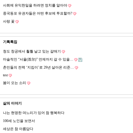
사회에 유익한일을 하려면 정치를 알아야
중국동포 유권자들은 어떤 후보에 투표할까?
사랑 꽃
기획특집
청도 창공에서 훨뤌 날고 있는 갈매기
마술적인 “서울(首尔)” 언제까지 갈 수 있을…
촌민들의 전력 ‘지킴이’로 29년 살아온 리준…
test
봄이 오는 소리
삶의 이야기
나는 현명한 며느리가 있어 참 행복하다
100세 노인을 보면서
세상은 참 아름답다