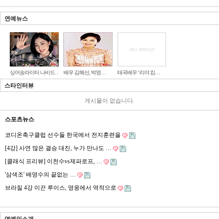
연예뉴스
싱어송라이터 나비드…
배우 김혜선, 박영…
태국배우 ‘리야 킴…
스타인터뷰
게시물이 없습니다.
스포츠뉴스
코디온축구클럽 선수들 한국에서 전지훈련을
[4강] 사연 많은 결승 대진, 누가 만나도 …
[클래식 프리뷰] 이천수vs제파로프, …
'삼색조' 배영수의 끝없는 …
브라질 4강 이끈 루이스, 영웅에서 역적으로