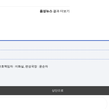
음성뉴스
결과 더보기
년보호책임자 : 이화실, 편성국장 : 윤순자
상단으로