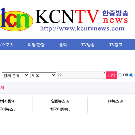
/스포츠
여행/관광
음악
TV방송
TV광고
OR
4개
장끼자랑
4
일반뉴스
32
TV뉴스
29
국어뉴스
3
한국어방송
5