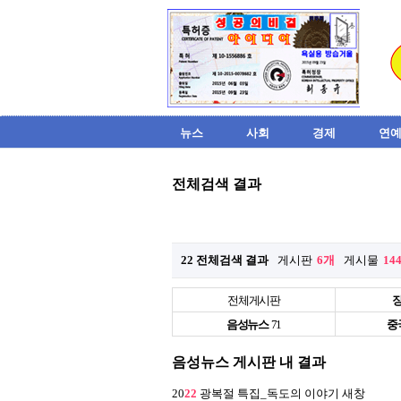
뉴스
사회
경제
연예
전체검색 결과
22 전체검색 결과
게시판
6개
게시물
14
전체게시판
음성뉴스
71
중
음성뉴스 게시판 내 결과
20
22
광복절 특집_독도의 이야기
새창