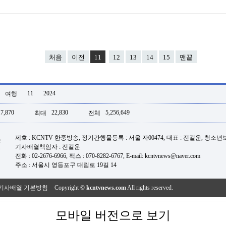
처음
이전
11
12
13
14
15
맨끝
11
2024
여행
17,870
22,830
5,256,649
최대
전체
제호 : KCNTV 한중방송, 정기간행물등록 : 서울 자00474, 대표 : 전길운, 청소
기사배열책임자 : 전길운
전화 : 02-2676-6966, 팩스 : 070-8282-6767, E-mail: kcntvnews@naver.com
주소 : 서울시 영등포구 대림로 19길 14
기사배열 기본방침
Copyright ©
kcntvnews.com
All rights reserved.
모바일 버전으로 보기