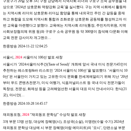
구로구가 20일 오후 3시 구청 강당에서 지역사회 리더와 구로구 소속 공무원을 대
상으로 ‘2024년 상호문화 역량강화 교육’을 실시했다. 구는 지역 사회에서 활동하
는 지역사회 리더의 상호문화 리더십 함양을 통해 내외국인 주민 간 갈등을 중재
하고 화합을 도모해 지역사회 통합과 조화로운 상호문화 공동체를 형성하고자 이
번 교육을 마련했다고 밝혔다. 교육에는 지역사회 리더(통장, 주민자치위원, 지역
사회보장협의체 위원 등)와 구로구 소속 공무원 등 약 300명이 참석해 다문화 이해
교육 전문 강사이자 개그맨으…
한중방송
2024-11-22 12:04:25
서울시,
2024
서울미식 100선 발표
새창
서울시가 ‘2024서울미식주간(Taste of Seoul)’ 개최에 앞서 국내 미식 전문가45인이
추천하는 레스토랑&바 리스트인 ‘2024 서울미식 100선’을 발표했다. ‘서울미식 10
0선’은 서울만이 가지고 있는 고유한 미식 문화를 전세계에알리기 위해 지난 ’20년
부터 푸드 콘텐츠전문가, 미식 여행가, 식음저널리스트 등 국내 미식 전문가들이
독창성, 전문성, 화제성 등을 고려해엄선한 서울의 대표 미식 안내서이다. 한식(21
곳), 아시안(…
한중방송
2024-10-28 14:45:17
재외동포청,
2024
“재외동포 문학상” 수상작 발표
새창
3개 부문 13명 선정, 대상에 장혜영(시), 조성국(소설), 이명란(수필·수기) 2024년
재외동포 문학상 대상에 시 부문 장혜영(아랍 에미리트)의 ‘모시’, 단편소설 부문