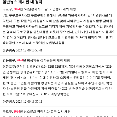
일반뉴스 게시판 내 결과
구로구,
2024
년 ‘자원봉사자의 날’ 기념행사 개최
새창
5일, 구구로구가 5일 구로구민회관에서 ‘2024년 자원봉사자의 날’ 기념행사를 개
최했다. 구는 12월 5일 자원봉사자의 날을 맞아 지역주민의 자원봉사활동 참여를
촉진하고 자원봉사자들의 노고를 기리기 위해 기념행사를 마련했다. 이날 행사에
는 엄의식 구로구청장 권한대행을 비롯해 주요 인사, 단체·개인 자원봉사자 등 300
여 명이 참석했다. 행사는 클래식 크로스오버 연주팀 ‘MOA’와 팝페라 ‘베니앤’의
축하공연으로 시작돼 △2024년 자원봉사활동 …
한중방송
2024-12-06 13:55:41
영등포구,
2024
년 평생학습 성과공유회 개최
새창
영등포구(구청장 최호권)가 오는 12월 12일까지, YDP 미래평생학습관에서 ‘2024
년 평생학습 성과공유회 “함‧성‧소‧리”를 개최한다고 밝혔다. 이번 행사의 주
제인 ‘함‧성‧소‧리’ 는 ‘함께 성장하고 소통하는 우리들의 이야기’를 뜻하며,
한 해 동안 구민들과 함께한 평생학습 사업의 결실을 공유하고 주민과 강사, 학습
자 간 소통의 장을 마련하기 위해 마련됐다. 2024년 평생학습 성과공유회는 다양
한 프로그램으로 꾸며진다. YDP 미래평생학습관 …
한중방송
2024-12-06 13:35:11
구로구,
2024
년 상호문화 역량강화 교육 실시
새창