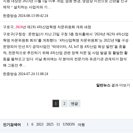
지원 대상은 2023년 11월 1일 이후 개업, 업종 변경, 영업장 이전으로 간판을 신규
제작‧설치하는 사업자와 기…
한중방송
2024-08-13 09:42:24
구로구,
2024
년 제2차 4차산업혁명 자문위원회 개최
새창
구로구(구청장 : 문헌일)가 지난 23일 구청 3층 창의홀에서 ‘2024년 제2차 4차산업
혁명 자문위원회 회의’를 개최했다. ‘4차산업혁명 자문위원회’는 2022년 9월 구성·
운영되어 민선 8기 공약사업인 ‘빅데이터, AI, IoT 등 4차산업 육성·발전’을 효율
적, 전문적으로 추진하기 위해 4차산업 관련 정책 자문 및 사업 발굴 등 활발한 활
동을 펼쳐오고 있다. 이날 회의에는 각 분야의 전문가와 유관기관 관계자가 참석
해 그동안 추…
한중방송
2024-07-24 11:08:24
일반뉴스
결과 더보기
1
2
맨끝
1
6
2023
2025
11
UNION
인기검색어
여행