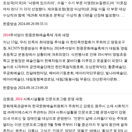
조성국(미국)의 ‘낙원에 있으리라’, 수필‧수기 부문 이명란(뉴질랜드)의 ‘이웃집
여자 린다’가 각각 선정됐다. 재외동포청(청장 이상덕)은 26일 이들 각 부문 대상
수상작과 함께 ‘제26회 재외동포 문학상’ 수상작 총 13편을 선정해 발표했다. …
한중방송
2024-09-26 09:35:11
2024
추석맞이 한중문화예술축제 개최
새창
지난 15일, 우리 민족의 최대명절 추석을 아 한민족연합회가 주최하고 영등포구
청, KCNTV한중방송이 후원하는 2024추석맞이 한중문화예술축제가 대림동 영림
초등학교 운동장에서 성황리에 개최되였다. 식전행사로 인해 10시부터 영림초등
학교 운동장은 예술인들이 한복차림으로 꽃바다를 이루었고 웃음꽃이 피였다. 윷
놀이로 시작하여 공연예술단체인 한민족음악동호회, 오상문락악단, 황혼예술단,
무궁화예술단, 진달래한마당, 해바라기동호회, 메아리악단무용단, 빛나라예술단,
메아리예술단, 대림동행복경로당, 대림2동봉사팀 무용단, 안산한국다문화…
한중방송
2024-09-16 23:09:20
강원권,
2024
사회시설활용 인문프로그램 운영
새창
문화체육관광부와 한국문화예술위원회가 주최하고 강원도 원주시 소재 사회적기
업 ㈜케이에스씨가 주관하는 2024 사회시설활용 인문프로그램 운영사업이 강원
도내 어르신 및 장애인을 대상으로 운영된다. ‘인문이 삶에 스며들다’라는 주제로
열리는 이번 인문프로그램은 9월 첫째 주부터 11월 중순까지 두 달여 동안에 걸쳐
춘천시, 원주시, 강릉시, 고성군, 인제군, 양양군, 영월군, 태백시, 횡성군 등 9개 시