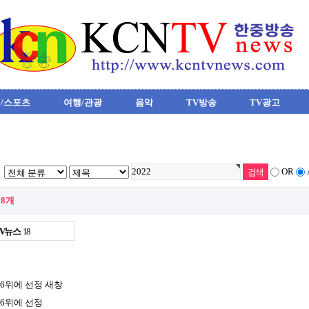
/스포츠
여행/관광
음악
TV방송
TV광고
OR
18개
TV뉴스
18
16위에 선정
새창
16위에 선정