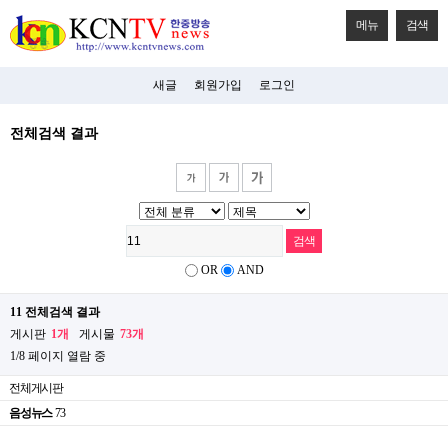
메뉴
검색
새글
회원가입
로그인
전체검색 결과
OR
AND
11 전체검색 결과
게시판
1개
게시물
73개
1/8 페이지 열람 중
전체게시판
음성뉴스
73