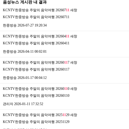
음성뉴스 게시판 내 결과
KCNTV한중방송 주말의 음악여행 202607
11
새창
KCNTV한중방송 주말의 음악여행 20260711
한중방송
2026-07-27 19:20:34
KCNTV한중방송 주말의 음악여행 202604
11
새창
KCNTV한중방송 주말의 음악여행 20260411
한중방송
2026-04-11 00:02:01
KCNTV한중방송 주말의 음악여행 20260
11
7
새창
KCNTV한중방송 주말의 음악여행 20260117
한중방송
2026-01-17 00:04:12
KCNTV한중방송 주말의 음악여행 20260
11
0
새창
KCNTV한중방송 주말의 음악여행 20260110
관리자
2026-01-11 17:32:52
KCNTV한중방송 주말의 음악여행 2025
11
29
새창
KCNTV한중방송 주말의 음악여행 20251129