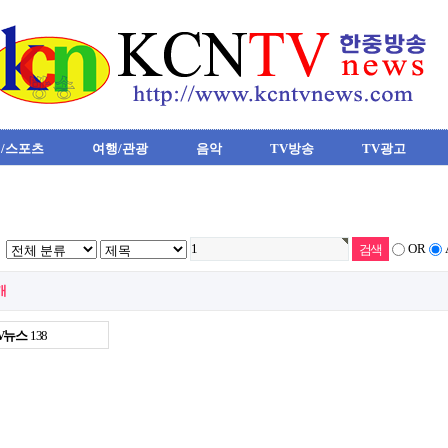
/스포츠
여행/관광
음악
TV방송
TV광고
OR
개
V뉴스
138