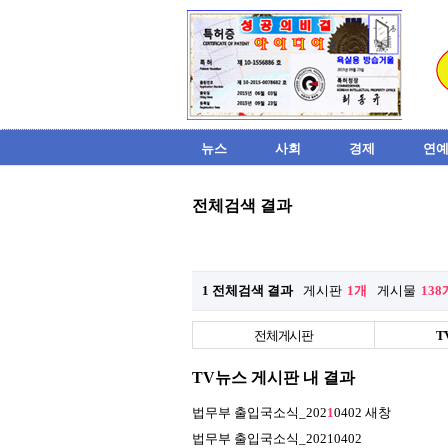
뉴스
사회
경제
연예
전체검색 결과
1 전체검색 결과
게시판
1개
게시물
138
전체게시판
T
TV뉴스 게시판 내 결과
법무부 출입국소식_202
1
0402
새창
법무부 출입국소식_20210402