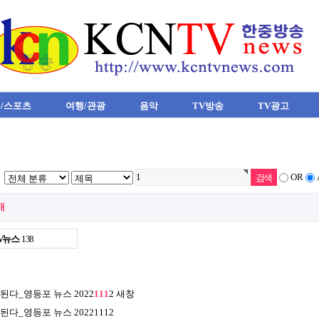
/스포츠
여행/관광
음악
TV방송
TV광고
OR
개
V뉴스
138
체된다_영등포 뉴스 2022
1
1
1
2
새창
다_영등포 뉴스 20221112