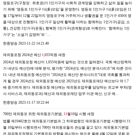
영등포구(구청장 : 최호권)가 1인가구의 사회적 관계망을 강화하고 삶의 질을 높이
기 위해 ‘영등포 1인가구 다(多)모임’을 운영한다. 영등포 1인가구 다(多)모임은 11
월 17일부터 12월 22일까지 영등포구에 거주하거나 생활권을 둔 1인가구 450여 명
을 대상으로 진행된다. 1인가구 일상에 활력을 더하는 함께하는 1인가구(공감, 소
통), 건강한 1인가구(운동), 행복한 1인가구(관계형성)로 이뤄진다. ‘함께하는 1인
가구’는 ‘소설가 김영하’와 ‘…
한중방송
2023-11-22 14:21:40
재외동포청 2024년 예산
1
,055억원
새창
2024년 재외동포청 예산이 1,055억원에 달하는 것으로 알려졌다. 국회 예산정책처
가 내년도 예산안에 대해 분석, 평가한 “2024년도 예산안 분석시리즈”에 따른 것이
다. 내년 재외동포청 예산안이 “2024년도 예산안 분석시리즈”대로 국회를 통과하
게 될 경우 2024년도 재외동포청 예산은 2023년도 재외동포재단 예산보다 약 1.7
배 증가하게 된다. 재외동포청 예산에는 재외동포업무를 담당하는 외교부 부처(영
사 서비스과, 재외동포과) 예산과 재외동포재단 업무 이관 예산, 신규 예…
한중방송
2023-11-17 10:22:44
700만 재외동포 위한 재외동포기본법,
1
1
월
1
0일 시행
새창
법률 제19402호인 재외동포기본법과 그 하위법령인 재외동포기본법 시행령이 11
월 10일부터 시행되면서 700만 재외동포들의 관심을 끌고 있다. 재외동포기본법
은 재외동포정책의 기본목표와 방향을 제시하는 법으로 올해 4월 12일에 국회 외