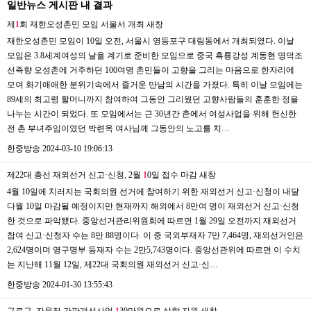
일반뉴스 게시판 내 결과
제
1
회 재한오성촌민 모임 서울서 개최
새창
재한오성촌민 모임이 10일 오전, 서울시 영등포구 대림동에서 개최되였다. 이날
모임은 3.8세계여성의 날을 계기로 준비한 모임으로 중국 흑룡강성 계동현 명덕조
선족향 오성촌에 거주하던 100여명 촌민들이 고향을 그리는 마음으로 한자리에
모여 화기애애한 분위기속에서 즐거운 만남의 시간을 가졌다. 특히 이날 모임에는
89세의 최고령 할머니까지 참여하여 그동안 그리웠던 고향사람들의 훈훈한 정을
나누는 시간이 되었다. 또 모임에서는 근 30년간 촌에서 여성사업을 위해 헌신한
전 촌 부녀주임이였던 박련옥 여사님께 그동안의 노고를 치…
한중방송
2024-03-10 19:06:13
제22대 총선 재외선거 신고·신청, 2월
1
0일 접수 마감
새창
4월 10일에 치러지는 국회의원 선거에 참여하기 위한 재외선거 신고·신청이 내달
다월 10일 마감될 예정이지만 현재까지 해외에서 8만여 명이 재외선거 신고·신청
한 것으로 파악됐다. 중앙선거관리위원회에 따르면 1월 29일 오전까지 재외선거
참여 신고·신청자 수는 8만 88명이다. 이 중 국외부재자 7만 7,464명, 재외선거인은
2,624명이며 영구명부 등재자 수는 2만5,743명이다. 중앙선관위에 따르면 이 수치
는 지난해 11월 12일, 제22대 국회의원 재외선거 신고·신…
한중방송
2024-01-30 13:55:43
구로구, 자율적 간판개선사업
1
30만원으로 상향 지원
새창