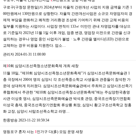
구로구(구청장 문헌일)가 2024년부터 자율적 간판개선 사업의 지원 금액을 기존 1
00만원에서 130만원으로 상향한다. 자율적 간판개선사업은 소규모 자영업자의 경
제적 부담을 완화하고 쾌적한 거리환경 조성에 기여하기 위해 간판 교체 비용의
일부를 지원하는 사업이다. 사업장 면적이 133㎡ 미만인 관내 자영업자를 대상으
로 기준일자 2023년 11월 1일 이후 개업, 업종 변경, 영업장 이전으로 간판을 신규
설치하는 경우나 영업 중인 사업자가 불법ㆍ노후 간판을 엘이디(LED) 간판으로
교체하는 경우 비용을 지원한다. 업소…
관리자
2024-01-31 11:00:00
제
1
0회 심양시조선족청소년문화축제 개최
새창
11월 18일, “제10회 심양시조선족청소년문화축제”가 심양시조선족문화예술관 1
층 극장에서 200여 명의 심양시 각 조선족중소학교 사생들과 관중들이 참석한 가
운데 성대하게 치러졌다. 심양시조선족문화예술관에서 주최하고 심양시조선족기
류협회에서 주관한 “제10회 심양시조선족청소년문화축제”에는 주심양한국총영
사관 이상호 영사, 심양시조선족문화예술관 박석호 관장, 중국조선족장기연합회
이성국 총재, 중국조선족장기연합회 류상룡 회장, 심양시 황고구조선족학교 정홍
화 교장, 심양시 서탑조선족소학교 라명…
한중방송
2023-11-22 10:59:34
영등포구 혼자 사는
1
인가구 다(多) 모임 운영
새창