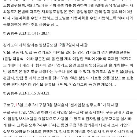
교통일위원회, 4월 27일에는 국회 본회의를 통과하여 5월 9일에 공식 발표됐다. 재
외동포기본법에 따르면 재외동포청장은 관계 중앙행정기관의 장과 협의하여 5년
마다 기본계획을 수립·시행하고 연도별로 시행계획을 수립·시행하도록 하며 재외
동포정책에 관한 주요 사항을 심…
한중방송
2023-11-14 17:28:14
경기도의 매력 알리는 영상공모전
1
2월 3일까지
새창
인물, 관광지, 맛집 등 경기도의 매력을 알리는 영상 경기도와 경기콘텐츠진흥원
(원장 탁용석 : 이하 경콘진)이 올 연말 개최 예정인 크리에이터의 축제인 ‘2023 G-
크리에이터 페스타’ 행사에 앞서 ‘경기도 숨멎 포인트 영상공모전’을 개최한다. 이
번 공모전은 경기도를 사랑하는 누구나 참여할 수 있다. 경기도의 숨은 인물(영웅),
관광지, 맛집 등 매력 포인트를 찾아 30초~90초 분량의 세로형 숏폼 영상으로 표현
하면 된다. 제작한 영상을 유튜브나 틱톡, 인스타그램 등 개인 채널에…
한중방송
2023-11-15 09:43:21
구로구,
1
5일 오후 2시 구청 3층 창의홀서 ‘전자입찰 실무교육’ 개최
새창
구로구는 15일, ‘2023년 하반기 전자입찰 실무교육’을 실시한다. 구는 관내 기업들
이 입찰정보시스템을 효율적으로 사용할 수 있도록 전자입찰 실무교육을 실시하
게 된다. 교육은 오후 2시부터 3시간 동안 구청 3층 창의홀에서 관내 소재 기업의
실무자 50명을 대상으로 진행된다. 강사로 케이비드 주식회사 강현구 이사가 참석