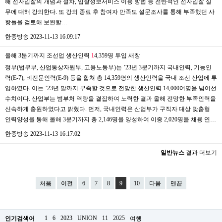
해 전자입찰의 개념과 절차, 입찰정보서비스 이용 방법 등 전반적인 전자입찰 실
무에 대해 강의한다. 또 강의 종료 후 참여자 만족도 설문조사를 통해 부족했던 사
항들을 검토해 보완할…
한중방송
2023-11-13 16:09:17
올해 3분기까지 조선업 생산인력
1
4,359명 투입
새창
정부(법무부, 산업통상자원부, 고용노동부)는 ’23년 3분기까지 국내인력, 기능인
력(E-7), 비전문인력(E-9) 등을 합쳐 총 14,359명의 생산인력을 국내 조선 산업에 투
입하였다. 이는 ’23년 말까지 부족할 것으로 전망한 생산인력 14,000여명을 넘어선
수치이다. 산업부는 범부처 역량을 결집하여 노력한 결과 올해 전망한 부족인력을
신속하게 충원하였다고 밝혔다. 먼저, 국내인력은 산업부가 구직자 대상 맞춤형
인력양성을 통해 올해 3분기까지 총 2,146명을 양성하여 이중 2,020명을 채용 연…
한중방송
2023-11-13 16:17:02
일반뉴스
결과 더보기
처음
이전
6
7
8
9
10
다음
맨끝
1
6
2023
UNION
11
2025
인기검색어
여행