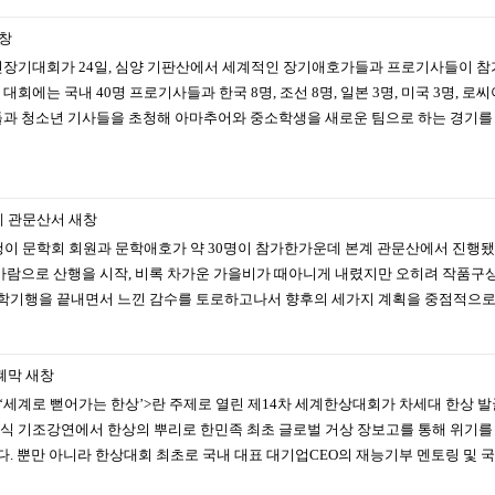
창
장기대회가 24일, 심양 기판산에서 세계적인 장기애호가들과 프로기사들이 참가
에는 국내 40명 프로기사들과 한국 8명, 조선 8명, 일본 3명, 미국 3명, 로
과 청소년 기사들을 초청해 아마추어와 중소학생을 새로운 팀으로 하는 경기를 
계 관문산서
새창
문학회 회원과 문학애호가 약 30명이 참가한가운데 본계 관문산에서 진행됐다.
바람으로 산행을 시작, 비록 차가운 가을비가 때아니게 내렸지만 오히려 작품구
학기행을 끝내면서 느낀 감수를 토로하고나서 향후의 세가지 계획을 중점적으로 
폐막
새창
, ‘세계로 뻗어가는 한상’>란 주제로 열린 제14차 세계한상대회가 차세대 한상 
개회식 기조강연에서 한상의 뿌리로 한민족 최초 글로벌 거상 장보고를 통해 위기
다. 뿐만 아니라 한상대회 최초로 국내 대표 대기업CEO의 재능기부 멘토링 및