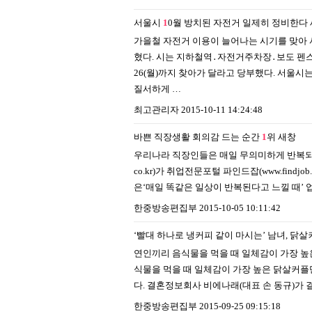
서울시
1
0월 방치된 자전거 일제히 정비한다
가을철 자전거 이용이 늘어나는 시기를 맞아 
혔다. 시는 지하철역․자전거주차장․보도 펜스 등
26(월)까지 찾아가 달라고 당부했다. 서울시
질서하게 …
최고관리자
2015-10-11 14:24:48
바쁜 직장생활 회의감 드는 순간
1
위
새창
우리나라 직장인들은 매일 무의미하게 반복되는 
co.kr)가 취업전문포털 파인드잡(www.find
은‘매일 똑같은 일상이 반복된다고 느낄 때’ 
한중방송편집부
2015-10-05 10:11:42
‘빨대 하나로 냉커피 같이 마시는’ 남녀, 닭
연인끼리 음식물을 먹을 때 일체감이 가장 높
식물을 먹을 때 일체감이 가장 높은 닭살커플
다. 결혼정보회사 비에나래(대표 손 동규)가 결
한중방송편집부
2015-09-25 09:15:18