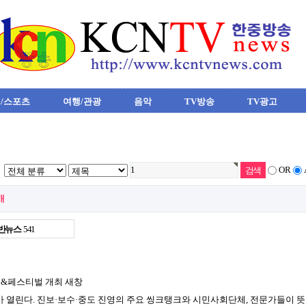
/스포츠
여행/관광
음악
TV방송
TV광고
OR
개
반뉴스
541
&페스티벌 개최
새창
열린다. 진보·보수·중도 진영의 주요 씽크탱크와 시민사회단체, 전문가들이 뜻을 모아