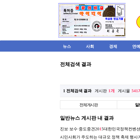
뉴스
사회
경제
연예
전체검색 결과
1 전체검색 결과
게시판
1개
게시물
541
전체게시판
일
일반뉴스 게시판 내 결과
진보·보수·중도중견20
1
5대한민국정책컨벤션
시민사회가 주도하는 대규모 정책 축제 행사가 