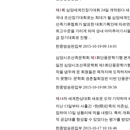
제
1
회 심양세계인장기대회 24일 개막된다
새
국내 조선장기대회로는 최대가 될 심양세계인
선족기류협회가 발표한 대회기획안에 따르면 대회
최고수준을 가리게 되며 성내 아마추어기사들
급 장기대회로 진행…
한중방송편집부
2015-10-19 09:14:01
심양시조선족문학회 제
1
회단풍문학기행 본
일전 심양시조선족문학회 제1회단풍문학기행이 
작을 념두에 둔 회원들은 목적지에 도착하자
지 못했다. 문학회 권춘철회장은 이번 단풍문
한중방송편집부
2015-10-19 08:59:56
제
1
4차 세계한상대회 새로운 도약 기약하며 
지난 13일부터 사흘간 <한(韓)민족의 자존심
짐하며 15일 성황리에 막을 내렸다. 특히 
적 공감대를 형성할 수 있었다는 평가를 받았
한중방송편집부
2015-10-17 10:16:46