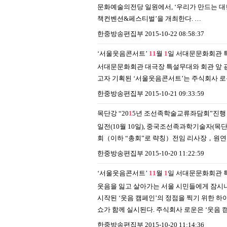
문화예술의전당 일원에서, ‘우리가 만드는 대한
책컨벤션&페스티벌’을 개최한다. …
한중방송편집부
2015-10-22 08:58:37
‘서울웃음콘서트’
1
1
월
1
일 서대문문화회관 
서대문문화회관 대극장 특설무대와 회관 앞 광
고자 기획된 ‘서울웃음콘서트’는 주식회사 로
한중방송편집부
2015-10-21 09:33:59
목단강 “20
1
5년 조선족학술교류좌담회”진행
일전(10월 10일), 중국조선족과학기술자(
회（이하 “총회”로 략칭）전임 리사장，원연
한중방송편집부
2015-10-20 11:22:59
‘서울웃음콘서트’
1
1
월
1
일 서대문문화회관 
웃음을 잃고 살아가는 서울 시민들에게 잠시나
시작된 ‘웃음 캠페인’의 정점을 찍기 위한 
쇼가 함께 실시된다. 주식회사 로운은 ‘웃음 
한중방송편집부
2015-10-20 11:14:36