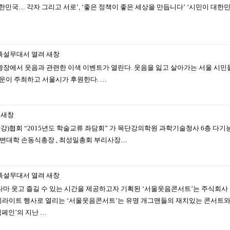
민국… 각자 그리고 서로’, ‘좋은 정책이 좋은 세상을 만듭니다’ ‘시민이 대한민
특설무대서 열려
새창
장에서 웃음과 관련한 이색 이벤트가 열린다. 웃음을 잃고 살아가는 서울 시민
운이 주최하고 서울시가 후원한다. …
새창
목단강)협회 “2015년도 학술교류 좌담회” 가 목단강의학원 과학기술청사 6층 
변대학 손동식총장 , 최성일총회 부리사장…
특설무대서 열려
새창
마 웃고 즐길 수 있는 시간을 제공하고자 기획된 ‘서울웃음콘서트’는 주식회사
하이라이트 행사로 열리는 ‘서울웃음콘서트’는 유명 개그맨들의 재치있는 콘서트
캠페인’의 지난 …