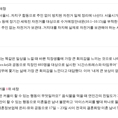
새창
서울시․자치구 합동으로 주인 없이 방치된 자전거 일제 정리에 나선다. 서울시가
에 장기간 세워진 자전거를 대상으로 수거예정안내문(10.1~10.15)을 부착한 뒤
는 주인 없는 자전거가 보관대․거치대를 차지해 실제로 자전거를 보관해야 하는 
똑같은 일상을 느낄 때 바쁜 직장생활에 가장 큰 회의감을 느끼는 것으로 나타났다
job.co.kr)과 공동으로 직장인 693명을 대상으로 실시한 ‘시간스트레스와 타임푸어’ 
업무에 쫓기는 삶에 가장 큰 회의감을 느낀다고 대답했다. 이어 ‘내게 큰 보상이 없
살커플
1
위
새창
은 커플이 할 수 있는 행동이 무엇일까요?’ 음식물을 먹을 때 연인간의 친밀도가
만이 할 수 있는 행동으로 미혼들은 남녀 불문하고 ‘아이스커피를 빨대 하나로 
혼정보업체 온리-유와 공동으로 17일 ∼ 23일 사이 전국의 결혼희망 미혼 남녀 5