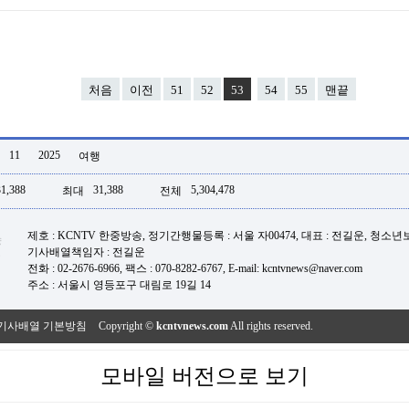
처음
이전
51
52
53
54
55
맨끝
11
2025
여행
31,388
31,388
5,304,478
최대
전체
제호 : KCNTV 한중방송, 정기간행물등록 : 서울 자00474, 대표 : 전길운, 청소
기사배열책임자 : 전길운
전화 : 02-2676-6966, 팩스 : 070-8282-6767, E-mail: kcntvnews@naver.com
주소 : 서울시 영등포구 대림로 19길 14
기사배열 기본방침
Copyright ©
kcntvnews.com
All rights reserved.
모바일 버전으로 보기