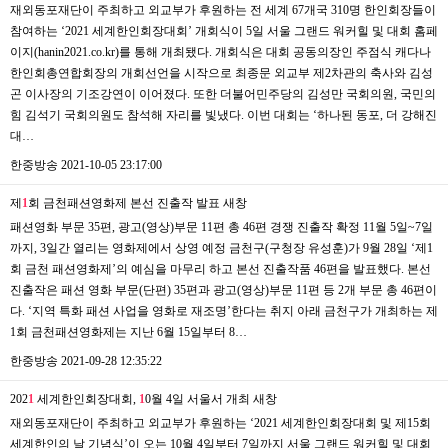
재외동포재단이 주최하고 외교부가 후원하는 전 세계 67개국 310명 한인회장들이
참여하는 ‘2021 세계한인회장대회’ 개회식이 5일 서울 그랜드 워커힐 및 대회 홈페
이지(hanin2021.co.kr)를 통해 개최됐다. 개회식은 대회 공동의장인 주점식 캐다나
한인회총연합회장의 개회선언을 시작으로 최종문 외교부 제2차관의 축사와 김성
곤 이사장의 기조강연이 이어졌다. 또한 더불어민주당의 김성만 국회의원, 국민의
힘 김석기 국회의원도 참석해 자리를 빛냈다. 이번 대회는 ‘하나된 동포, 더 강해진
대…
한중방송
2021-10-05 23:17:00
제
1
회 금천패션영화제 본선 진출작 발표
새창
패션영화 부문 35편, 광고(영상)부문 11편 총 46편 경쟁 진출작 확정 11월 5일~7일
까지, 3일간 열리는 영화제에서 상영 예정 금천구(구청장 유성훈)가 9월 28일 ‘제1
회 금천 패션영화제’의 예심을 마무리 하고 본선 진출작품 46편을 발표했다. 본선
진출작은 패션 영화 부문(단편) 35편과 광고(영상)부문 11편 등 2개 부문 총 46편이
다. ‘지역 특화 패션 사업을 영화로 재조명’한다는 취지 아래 금천구가 개최하는 제
1회 금천패션영화제는 지난 6월 15일부터 8…
한중방송
2021-09-28 12:35:22
202
1
세계한인회장대회,
1
0월 4일 서울서 개최
새창
재외동포재단이 주최하고 외교부가 후원하는 ‘2021 세계한인회장대회 및 제15회
세계한인의 날 기념식’이 오는 10월 4일부터 7일까지 서울 그랜드 워커힐 및 대회