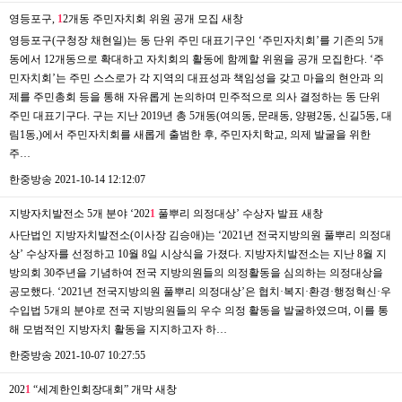
영등포구,
1
2개동 주민자치회 위원 공개 모집
새창
영등포구(구청장 채현일)는 동 단위 주민 대표기구인 ‘주민자치회’를 기존의 5개
동에서 12개동으로 확대하고 자치회의 활동에 함께할 위원을 공개 모집한다. ‘주
민자치회’는 주민 스스로가 각 지역의 대표성과 책임성을 갖고 마을의 현안과 의
제를 주민총회 등을 통해 자유롭게 논의하며 민주적으로 의사 결정하는 동 단위
주민 대표기구다. 구는 지난 2019년 총 5개동(여의동, 문래동, 양평2동, 신길5동, 대
림1동,)에서 주민자치회를 새롭게 출범한 후, 주민자치학교, 의제 발굴을 위한
주…
한중방송
2021-10-14 12:12:07
지방자치발전소 5개 분야 ‘202
1
풀뿌리 의정대상’ 수상자 발표
새창
사단법인 지방자치발전소(이사장 김승애)는 ‘2021년 전국지방의원 풀뿌리 의정대
상’ 수상자를 선정하고 10월 8일 시상식을 가졌다. 지방자치발전소는 지난 8월 지
방의회 30주년을 기념하여 전국 지방의원들의 의정활동을 심의하는 의정대상을
공모했다. ‘2021년 전국지방의원 풀뿌리 의정대상’은 협치·복지·환경·행정혁신·우
수입법 5개의 분야로 전국 지방의원들의 우수 의정 활동을 발굴하였으며, 이를 통
해 모범적인 지방자치 활동을 지지하고자 하…
한중방송
2021-10-07 10:27:55
202
1
“세계한인회장대회” 개막
새창