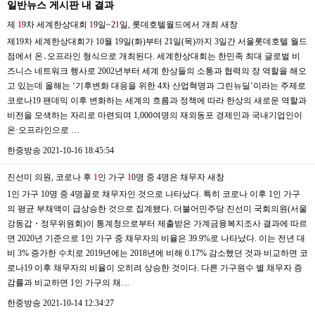
일반뉴스 게시판 내 결과
제
1
9차 세계한상대회
1
9일~2
1
일, 롯데호텔월드에서 개최
새창
제19차 세계한상대회가 10월 19일(화)부터 21일(목)까지 3일간 서울롯데호텔 월드
점에서 온․오프라인 형식으로 개최된다. 세계한상대회는 한민족 최대 글로벌 비
즈니스 네트워크 행사로 2002년부터 세계 한상들의 소통과 협력의 장 역할을 해오
고 있는데 올해는 ‘기후변화 대응을 위한 4차 산업혁명과 그린뉴딜’이라는 주제로
코로나19 팬데믹 이후 변화하는 세계의 흐름과 정책에 따라 한상의 새로운 역할과
비전을 모색하는 자리로 마련되며 1,000여명의 재외동포 경제인과 국내기업인이
온·오프라인으로 …
한중방송
2021-10-16 18:45:54
진선미 의원, 코로나 후
1
인 가구
1
0명 중 4명은 채무자
새창
1인 가구 10명 중 4명꼴로 채무자인 것으로 나타났다. 특히 코로나 이후 1인 가구
의 평균 부채액이 급상승한 것으로 집계됐다. 더불어민주당 진선미 국회의원(서울
강동갑・정무위원회)이 통계청으로부터 제출받은 가계금융복지조사 결과에 따르
면 2020년 기준으로 1인 가구 중 채무자의 비율은 39.9%로 나타났다. 이는 전년 대
비 3% 증가한 수치로 2019년에는 2018년에 비해 0.17% 감소했던 것과 비교하면 코
로나19 이후 채무자의 비율이 오히려 상승한 것이다. 다른 가구원수 별 채무자 증
감률과 비교하면 1인 가구의 채…
한중방송
2021-10-14 12:34:27