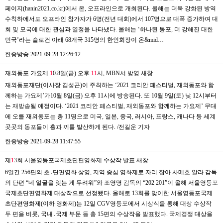
페이지(hanin2021.co.kr)에서 온, 오프라인으로 개최된다. 올해는 더욱 강화된 방역
수칙하에서도 오프라인 참가자가 6명(전년 대회)에서 107명으로 대폭 증가하여 대
회 및 모국에 대한 관심과 열정을 나타냈다. 올해는 ‘하나된 동포, 더 강해진 대한
민국’라는 슬로건 아래 68개국 315명의 한인회장이 온&mid…
한중방송
2021-09-28 12:26:12
재외동포 가요제
1
0.8일(금) 오후
1
1
시, MBN서 방영
새창
재외동포재단(이사장 김성곤)이 주최하는 ‘2021 코리안 페스티벌, 재외동포와 함
께하는 가요제’가10월 8일(금) 오후 11시에 방송된다. 또 10월 9일(토) 낮 12시부터
는 재방송될 예정이다. ‘2021 코리안 페스티벌, 재외동포와 함께하는 가요제’ 무대
에 오를 재외동포는 총 11명으로 미국, 일본, 중국, 러시아, 프랑스, 캐나다 등 세계
곳곳의 동포들이 흥과 끼를 발산하게 된다. /전길운 기자
한중방송
2021-09-28 11:47:55
제
1
3회 서울영등포국제초단편영화제 수상작 발표
새창
6일간 256편의 초․단편영화 상영, 지역 중심 영화제로 자리 잡아 사메흐 알라 감독
의 단편 “네 얼굴을 잊는 게 두려워”와 조영명 감독의 “202 201”이 올해 서울영등포
국제초단편영화제 대상작으로 선정됐다. 올해로 13회를 맞이한 서울영등포국제
초단편영화제(이하 영화제)는 12일 CGV영등포에서 시상식을 통해 대상 수상작
두 편을 비롯, 국내․국제 부문 등 총 15편의 수상작을 발표했다. 국제경쟁 대상을