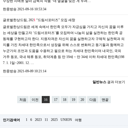
수상한 사메흐 알라 감독의 작품 “네 얼굴을 잊는 게 두려…
한중방송
2021-09-16 10:53:34
글로벌한상드림, 202
1
“드림서포터즈” 모집
새창
글로벌한상드림은 세계 속에서 한민족 모두가 자긍심을 가지고 자신의 꿈을 이루
는 세상을 만들고자 ‘드림서포터즈’를 모집하여 나눔의 삶을 실천하는 한민족 공
동체를 구현하고자 한다. 지원자격은 자신의 꿈을 실현하고자 구체적 실천력과 의
지를 가진 차세대 한민족으로서 성장을 위해 스스로 변화하고 동기들과 함께하고
누군가의 조언과 도움을 수용하고 필요로 하는 차세대 한민족이며 내국인, 국외
거주 동포, 국내 체류 동포, 취약계층 등 만 19세 ~ 만 34세 이하 차세대 한민족(198
7. 1. 1일~2001. 12. …
한중방송
2021-09-09 10:21:14
일반뉴스
결과 더보기
처음
이전
16
17
18
19
20
다음
맨끝
1
6
2023
11
2025
UNION
인기검색어
여행