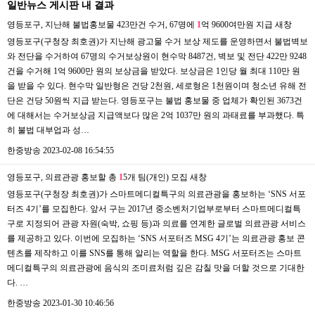
일반뉴스 게시판 내 결과
영등포구, 지난해 불법홍보물 423만건 수거, 67명에
1
억 9600여만원 지급
새창
영등포구(구청장 최호권)가 지난해 광고물 수거 보상 제도를 운영하면서 불법벽보
와 전단을 수거하여 67명의 수거보상원이 현수막 8487건, 벽보 및 전단 422만 9248
건을 수거해 1억 9600만 원의 보상금을 받았다. 보상금은 1인당 월 최대 110만 원
을 받을 수 있다. 현수막 일반형은 건당 2천원, 세로형은 1천원이며 청소년 유해 전
단은 건당 50원씩 지급 받는다. 영등포구는 불법 홍보물 중 업체가 확인된 3673건
에 대해서는 수거보상금 지급액보다 많은 2억 1037만 원의 과태료를 부과했다. 특
히 불법 대부업과 성…
한중방송
2023-02-08 16:54:55
영등포구, 의료관광 홍보할 총
1
5개 팀(개인) 모집
새창
영등포구(구청장 최호권)가 스마트메디컬특구의 의료관광을 홍보하는 ‘SNS 서포
터즈 4기’를 모집한다. 앞서 구는 2017년 중소벤처기업부로부터 스마트메디컬특
구로 지정되어 관광 자원(숙박, 쇼핑 등)과 의료를 연계한 글로벌 의료관광 서비스
를 제공하고 있다. 이번에 모집하는 ‘SNS 서포터즈 MSG 4기’는 의료관광 홍보 콘
텐츠를 제작하고 이를 SNS를 통해 알리는 역할을 한다. MSG 서포터즈는 스마트
메디컬특구의 의료관광에 음식의 조미료처럼 깊은 감칠 맛을 더할 것으로 기대한
다. …
한중방송
2023-01-30 10:46:56