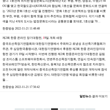
혔다. 1호선에 위치한 법정문화도시(문화재단 4곳: 부평, 부천, 영등포, 수원)가 M
OU를 맺고 한국철도공사(KORAIL)와 합심해, 1호선을 문화와 문화도시로 연결하
는 ‘2022년 문화 1호선 사업’을 진행한다. ‘문화 1호선’ 프로젝트는 영등포를 비롯
한 부천, 부평, 수원이 함께 뜻을 모아 추진하는 문화협력 사업이다. 각기 다른 특
색을 지닌 4개의 도시는 법정문화도시라는 공통분모를 토대로, 1호선을 70…
한중방송
2022-11-21 11:48:48
제2회 한중 온라인 장기대항전,
1
9일 개최
새창
중국조선족장기연합회와 대한장기연맹에서 주최하고 료녕성 조선족기류협회가
주관, 주 심양한국총령사관, 대한장기연맹에서 후원한 제2회 한중 온라인장지대
항전 경기가 19일 시작됐다. 이번에 진행된 제2회 한중온라인장기대항전은 길림
성 조이스톰 소프트웨어유한회사, 연변주조선족장기협회, 연길시 민속장기협회,
한국브레인TV방송국, 한민족신문사, 동북3성 조선족언론사의 협조로 치러졌다.
오전 8시에 열린 개막식에서 중국조선족장기연합회 류상룡 회장은 개막식에 참석
한 주 심양한국총령사관 김병도 연사, 대한장기연맹 박광섭 회장을 비롯한 내빈
들…
한중방송
2022-11-21 17:56:42
일반뉴스
결과 더보기