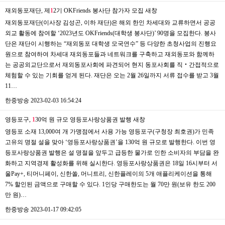
재외동포재단, 제
1
2기 OKFriends 봉사단 참가자 모집
새창
재외동포재단(이사장 김성곤, 이하 재단)은 해외 한인 차세대와 교류하면서 공공
외교 활동에 참여할 ‘2023년도 OKFriends(대학생 봉사단)’ 90명을 모집한다. 봉사
단은 재단이 시행하는 “재외동포 대학생 모국연수” 등 다양한 초청사업의 진행요
원으로 참여하여 차세대 재외동포들과 네트워크를 구축하고 재외동포와 함께하
는 공공외교단으로서 재외동포사회에 파견되어 현지 동포사회를 직‧간접적으로
체험할 수 있는 기회를 얻게 된다. 재단은 오는 2월 26일까지 서류 접수를 받고 3월
11…
한중방송
2023-02-03 16:54:24
영등포구,
1
30억 원 규모 영등포사랑상품권 발행
새창
영등포 소재 13,000여 개 가맹점에서 사용 가능 영등포구(구청장 최호권)가 민족
고유의 명절 설을 맞아 ‘영등포사랑상품권’을 130억 원 규모로 발행한다. 이번 영
등포사랑상품권 발행은 설 명절을 앞두고 급등한 물가로 인한 소비자의 부담을 완
화하고 지역경제 활성화를 위해 실시한다. 영등포사랑상품권은 18일 16시부터 서
울Pay+, 티머니페이, 신한쏠, 머니트리, 신한플레이의 5개 애플리케이션을 통해
7% 할인된 금액으로 구매할 수 있다. 1인당 구매한도는 월 70만 원(보유 한도 200
만 원)…
한중방송
2023-01-17 09:42:05