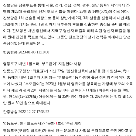
진보당은 당원투표를 통해 서울, 경기, 경남, 경북, 광주, 전남 등 6개 지역에서 25
명의 제22대 국회의원 선거 후보 선출을 마쳤다. 25명 중 14명(56%)이 여성이다.
진보당은 1차 선출을 바탕으로 올해 상반기에 2차, 3차 선출을 진행하여 내년 4월
10일에 치러지는 총선 1년 전까지 대부분의 후보를 선출하여 총선을 준비할 예정
이다. 진보당은 내년 총선에서 지역구 당선자 배출과 비례 의원 당선자 배출을 통
해 원내 진입을 목표로 하고 있다. 그동안 진보정당의 선거 전략은 비례대표 당선
중심이었는데 진보당은…
한중방송
2023-01-03 11:10:00
영등포구 내년
1
월부터 ‘부모급여’ 지원한다
새창
영등포구(구청장 : 최호권)가 지난 22일 ‘임신출산육아교실’을 찾아 임산부, 육아
맘 등에게 내년 1월부터 시행되는 ‘부모급여’ 등 다양한 출산 정책의 적극적인 홍
보에 나섰다. ‘부모급여’는 2023년 1월부터 영유아를 양육하는 가정에 부모의 소득
이나 재산과 관계없이 지원되는 제도이다. 만 0세(0~11개월) 아동에게는 월 70만
원, 만 1세(12~23개월) 아동에게는 월 35만 원이 지급된다. 2024년에는 각각 월 100
만 원과 50만 원으로 확대된다. …
한중방송
2022-12-27 17:33:22
영등포구, 한국철도공사와 “문화
1
호선”추진
새창
영등포구(구청장 최호권)가 특색 있는 문화도시 사업을 본격적으로 추진한다고 밝