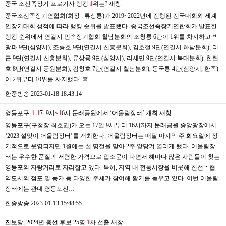
중국 조선족장기 프로기사 랭킹
1
위는?
새창
중국조선족장기연합회(회장 : 류상룡)가 2019~2022년에 진행된 전국대회와 세계
인장기대회 성적에 따라 랭킹 순위를 발표했다. 중국조선족장기연합회가 발표한
랭킹 순위에서 연길시 민속장기협회 철남분회의 조청룡 6단이 1위를 차지하고 박
광파 9단(심양시), 조룡호 9단(연길시 신흥분회), 김호철 9단(연길시 하남분회), 리
근 9단(연길시 신흥분회), 류상룡 9단(심양시), 리세민 9단(연길시 북대분회), 한련
호 8단(연길시 공원분회), 김창호 7단(연길시 철남분회), 등국룡 4단(심양시, 한족)
이 2위부터 10위를 차지했다. 흑…
한중방송
2023-01-18 18:43:14
영등포구,
1
.
1
7. 9시~
1
6시 문래공원에서 ‘어울림장터’ 개최
새창
영등포구(구청장 최호권)가 오는 17일 9시부터 16시까지 문래공원 중앙광장에서
‘2023 설맞이 어울림장터’를 개최한다. 어울림장터는 매달 마지막 주 화요일에 정
기적으로 운영되지만 1월에는 설 명절을 맞아 2주 앞당겨 열리게 됐다. 어울림장
터는 우수한 품질과 저렴한 가격으로 입소문이 나면서 해마다 많은 사람들이 찾는
영등포의 자랑거리로 자리잡고 있다. 특히, 지역 내 전통시장을 비롯해 친선‧협
약도시의 점포 및 농가 등 다양한 주체가 참여해 활기를 돋우고 있다. 이번 어울림
장터에는 관내 영등포전…
한중방송
2023-01-13 15:48:55
진보당, 2024년 총선 후보 25명
1
차 선출
새창