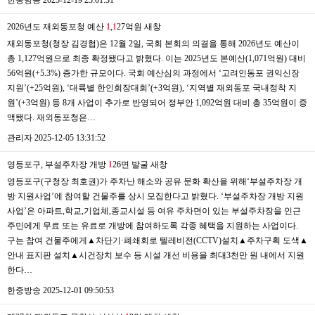
2026년도 재외동포청 예산
1
,
1
27억원
새창
재외동포청(청장 김경협)은 12월 2일, 국회 본회의 의결을 통해 2026년도 예산이
총 1,127억원으로 최종 확정됐다고 밝혔다. 이는 2025년도 본예산(1,071억원) 대비
56억원(+5.3%) 증가한 규모이다. 국회 예산심의 과정에서 ‘고려인동포 권익신장
지원’(+25억원), ‘대륙별 한인회장대회’(+3억원), ‘지역별 재외동포 국내정착 지
원’(+3억원) 등 8개 사업이 추가로 반영되어 정부안 1,092억원 대비 총 35억원이 증
액됐다. 재외동포청은…
관리자
2025-12-05 13:31:52
영등포구, 부설주차장 개방
1
26면 발굴
새창
영등포구(구청장 최호권)가 주차난 해소와 공유 문화 확산을 위해‘부설주차장 개
방 지원사업’에 참여할 건물주를 상시 모집한다고 밝혔다. ‘부설주차장 개방 지원
사업’은 아파트,학교,기업체,종교시설 등 여유 주차면이 있는 부설주차장을 인근
주민에게 무료 또는 유료로 개방에 참여하도록 각종 혜택을 지원하는 사업이다.
구는 참여 건물주에게▲차단기·폐쇄회로 텔레비전(CCTV)설치▲주차구획 도색▲
안내 표지판 설치▲시건장치 보수 등 시설 개선 비용을 최대3천만 원 내에서 지원
한다…
한중방송
2025-12-01 09:50:53