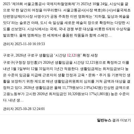
2025 ‘제16회 서울교통공사 국제지하철영화제’가 2025년 10월 24일, 시상식을 끝
으로 약 한 달간의 여정을 마무리했다. 서울교통공사(사장 백호)와 (사)서울국제초
단편영상제(이사장 서명수)가 공동 주최한 이번 영화제는 ‘지하철, 일상과 예술을
잇다’라는 슬로건 아래, 도시 속 일상을 새로운 예술의 장으로 확장하는 다양한 시
도를 선보였다. 시상식에서는 국제, 국내 경쟁 부문 대상을 비롯한 6개의 수상작을
발표했다. 올해 영화제는 전 세계에서 출품된 작품들과 함께 스페인…
관리자
2025-11-10 16:19:53
구로구, 2026년 구로구 생활임금 ‘시간당
1
2,
1
2
1
원’ 확정
새창
구로구(구청장 장인홍)가 2026년 생활임금을 시간당 12,121원으로 확정하고 이를
내년 1월 1일부터 12월 31일까지 1년간 적용한다. 생활임금제는 최저임금보다 높
은 수준의 임금을 지급해 근로자의 생활 안정과 교육‧문화‧주거 등 기본적인 생
활을 보장하기 위한 제도로 매년 생활임금위원회의 심의를 거쳐 금액과 대상을 결
정하고 있다. 2026년 생활임금은 올해 11,779원보다 2.9%(342원) 인상된 금액으로
고용노동부가 고시한 2026년 최저임금인 10,320원보다 17%(1,801원) 높은 수준이
다. 내년 생…
관리자
2025-10-28 12:24:01
일반뉴스
결과 더보기