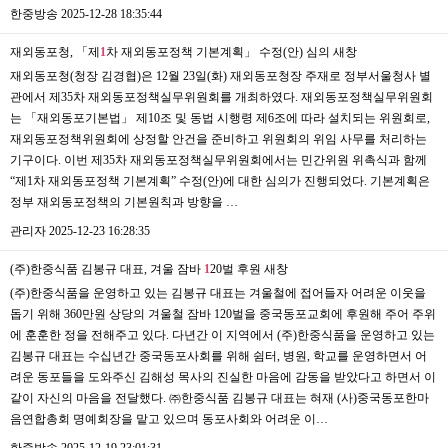
한중방송
2025-12-28 18:35:44
재외동포청, 「제
1
차 재외동포정책 기본계획」 수정(안) 심의
새창
재외동포청(청장 김경협)은 12월 23일(화) 재외동포청장 주재로 정부서울청사 별
관에서 제35차 재외동포정책실무위원회를 개최하였다. 재외동포정책실무위원회
는 「재외동포기본법」 제10조 및 동법 시행령 제6조에 따라 설치되는 위원회로,
재외동포정책위원회에 상정할 안건을 준비하고 위원회의 위임 사무를 처리하는
기구이다. 이번 제35차 재외동포정책실무위원회에서는 민간위원 위촉식과 함께
“제1차 재외동포정책 기본계획” 수정(안)에 대한 심의가 진행되었다. 기본계획은
정부 재외동포정책의 기본원칙과 방향을 …
관리자
2025-12-23 16:28:35
(주)한중식품 김봉규 대표, 겨울 잠바
1
20벌 후원
새창
(주)한중식품을 운영하고 있는 김봉규 대표는 겨울철에 접어들자 어려운 이웃을
돕기 위해 360만원 상당의 겨울철 잠바 120벌을 중국동포교회에 후원해 주어 주위
에 훈훈한 정을 전해주고 있다. 다년간 이 지역에서 (주)한중식품을 운영하고 있는
김봉규 대표는 수십년간 중국동포사회를 위해 쉼터, 병원, 학교를 운영하면서 어
려운 동포들을 도와주신 김해성 목사의 진실한 마음에 감동을 받았다고 하면서 이
같이 자신의 마음을 전달했다. ㈜한중식품 김봉규 대표는 혀재 (사)중국동포한마
음연합총회 명예회장을 맡고 있으며 동포사회와 어려운 이…
한중방송
2025-12-19 23:01:31