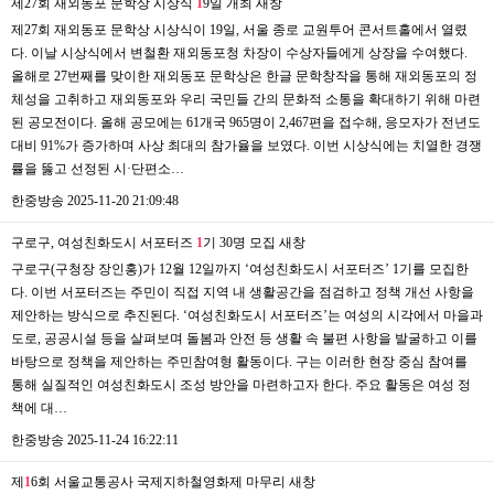
제27회 재외동포 문학상 시상식
1
9일 개최
새창
제27회 재외동포 문학상 시상식이 19일, 서울 종로 교원투어 콘서트홀에서 열렸
다. 이날 시상식에서 변철환 재외동포청 차장이 수상자들에게 상장을 수여했다.
올해로 27번째를 맞이한 재외동포 문학상은 한글 문학창작을 통해 재외동포의 정
체성을 고취하고 재외동포와 우리 국민들 간의 문화적 소통을 확대하기 위해 마련
된 공모전이다. 올해 공모에는 61개국 965명이 2,467편을 접수해, 응모자가 전년도
대비 91%가 증가하며 사상 최대의 참가율을 보였다. 이번 시상식에는 치열한 경쟁
률을 뚫고 선정된 시·단편소…
한중방송
2025-11-20 21:09:48
구로구, 여성친화도시 서포터즈
1
기 30명 모집
새창
구로구(구청장 장인홍)가 12월 12일까지 ‘여성친화도시 서포터즈’ 1기를 모집한
다. 이번 서포터즈는 주민이 직접 지역 내 생활공간을 점검하고 정책 개선 사항을
제안하는 방식으로 추진된다. ‘여성친화도시 서포터즈’는 여성의 시각에서 마을과
도로, 공공시설 등을 살펴보며 돌봄과 안전 등 생활 속 불편 사항을 발굴하고 이를
바탕으로 정책을 제안하는 주민참여형 활동이다. 구는 이러한 현장 중심 참여를
통해 실질적인 여성친화도시 조성 방안을 마련하고자 한다. 주요 활동은 여성 정
책에 대…
한중방송
2025-11-24 16:22:11
제
1
6회 서울교통공사 국제지하철영화제 마무리
새창