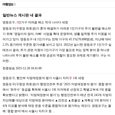
여행정보
1
일반뉴스 게시판 내 결과
영등포구,
1
인가구 어려움 해소 적극 나서다
새창
영등포구(구청장 최호권)가 혼자 해결하기 어려운 1인가구의 주거 불편을 해소하
기 위해 ‘영일이의 엄마, 아빠’ 사업을 확대 운영하며, 생활 밀착형 주거 지원을 이
어가고 있다. 영등포구 내 1인가구는 전체 가구의 45.1%(79,698명)로, 지난해 대비
2.3% 증가하며 꾸준한 증가세를 보이고 있다. 2022년 실시한 영등포구 1인가구 실
태조사 결과, 주거 관련 지원이 1인가구가 가장 필요로 하는 정책 분야 중 하나로
나타나며 주거 불편 해소를 위한 공공의 역할이 중요한 과제로 제기됐다. 구는 이
러한…
한중방송
2025-12-28 18:41:00
영등포구, 행안부 지방재정분석 평가 서울시 자치구
1
위
새창
영등포구(구청장 최호권)가 행정안전부 주관 ‘2025 지방재정분석 평가’ 종합 분야
에서 ‘최우수’ 등급을 획득해 서울시 1위 지자체로 선정되고 특별교부세 1억 원을
확보했다고 밝혔다. ‘지방재정분석 평가’는 행정안전부가 매년 전국 243개 지방자
치단체를 대상으로 지방재정 분야에서 ▲건전성 ▲효율성 ▲계획성 3개 분야의 1
4개 지표를 분석해 재정 운용 수준을 종합적으로 평가하는 제도다. 영등포구는 올
해 ‘종합 분야’에서 서울시 자치구 중…