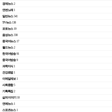
경제뉴스
2
연변노래
1
일반뉴스
541
TV뉴스
138
포토뉴스
19
음성뉴스
330
중국어뉴스
17
월드뉴스
2
한국어방송
91
중국어방송
9
과학지식
1
건강료법
1
이메일제보
1
사회종합
5
기획특집
2
삶의 이야기
10
연예뉴스
1
스포츠뉴스
1