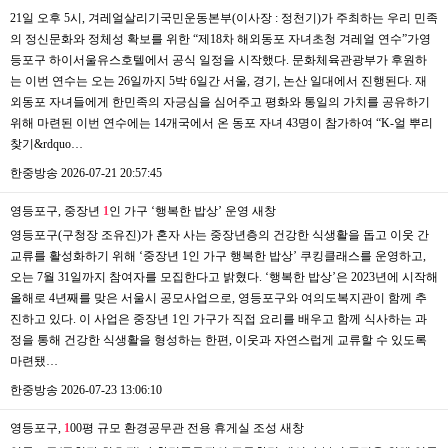
21일 오후 5시, 겨레얼살리기국민운동본부(이사장 : 정천기)가 주최하는 우리 민족
의 정신문화와 정체성 확보를 위한 “제18차 해외동포 자녀초청 겨레얼 연수”가영
등포구 하이서울유스호텔에서 공식 일정을 시작했다. 문화체육관광부가 후원하
는 이번 연수는 오는 26일까지 5박 6일간 서울, 경기, 논산 일대에서 진행된다. 재
외동포 자녀들에게 한민족의 자긍심을 심어주고 평화와 통일의 가치를 공유하기
위해 마련된 이번 연수에는 14개국에서 온 동포 자녀 43명이 참가하여 “K-얼 뿌리
찾기&rdquo…
한중방송
2026-07-21 20:57:45
영등포구, 중장년
1
인 가구 ‘행복한 밥상’ 운영
새창
영등포구(구청장 조유진)가 혼자 사는 중장년층의 건강한 식생활을 돕고 이웃 간
교류를 활성화하기 위해 ‘중장년 1인 가구 행복한 밥상’ 쿠킹클래스를 운영하고,
오는 7월 31일까지 참여자를 모집한다고 밝혔다. ‘행복한 밥상’은 2023년에 시작해
올해로 4년째를 맞은 서울시 공모사업으로, 영등포구와 여의도복지관이 함께 추
진하고 있다. 이 사업은 중장년 1인 가구가 직접 요리를 배우고 함께 식사하는 과
정을 통해 건강한 식생활을 형성하는 한편, 이웃과 자연스럽게 교류할 수 있도록
마련됐…
한중방송
2026-07-23 13:06:10
영등포구,
1
00평 규모 환경공무관 전용 휴게실 조성
새창