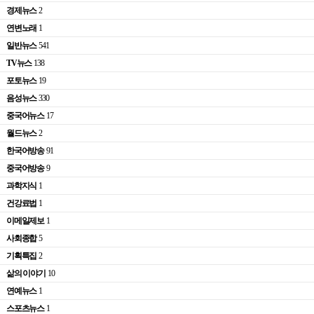
경제뉴스
2
연변노래
1
일반뉴스
541
TV뉴스
138
포토뉴스
19
음성뉴스
330
중국어뉴스
17
월드뉴스
2
한국어방송
91
중국어방송
9
과학지식
1
건강료법
1
이메일제보
1
사회종합
5
기획특집
2
삶의 이야기
10
연예뉴스
1
스포츠뉴스
1