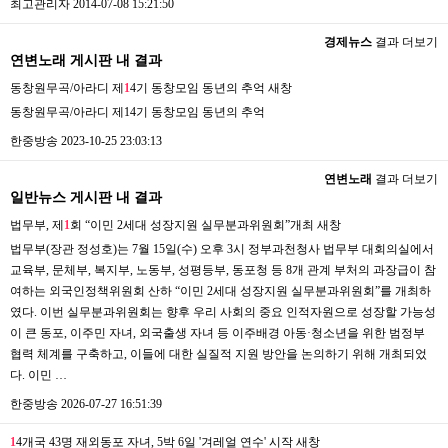
최고관리자
2014-07-08 15:21:50
경제뉴스
결과 더보기
연변노래 게시판 내 결과
동창원무곡/아라디 제
1
4기 동창모임 동년의 추억
새창
동창원무곡/아라디 제14기 동창모임 동년의 추억
한중방송
2023-10-25 23:03:13
연변노래
결과 더보기
일반뉴스 게시판 내 결과
법무부, 제
1
회 “이민 2세대 성장지원 실무분과위원회”개최
새창
법무부(장관 정성호)는 7월 15일(수) 오후 3시 정부과천청사 법무부 대회의실에서
교육부, 문체부, 복지부, 노동부, 성평등부, 동포청 등 8개 관계 부처의 과장급이 참
여하는 외국인정책위원회 산하 “이민 2세대 성장지원 실무분과위원회”를 개최하
였다. 이번 실무분과위원회는 향후 우리 사회의 중요 인적자원으로 성장할 가능성
이 큰 동포, 이주민 자녀, 외국출생 자녀 등 이주배경 아동·청소년을 위한 범정부
협력 체계를 구축하고, 이들에 대한 실질적 지원 방안을 논의하기 위해 개최되었
다. 이민 …
한중방송
2026-07-27 16:51:39
1
4개국 43명 재외동포 자녀, 5박 6일 '겨레얼 연수' 시작
새창