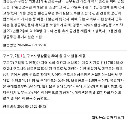
영등포구(구청장 최호권)가 환경공무관의 근무환경 개선과 복지 증진을 위해 영등
포동에 ‘환경공무관 휴게실’을 조성하고 지난 25일부터 본격적인 운영에 들어갔다
고 밝혔다. 기존 양평동 환경공무관 휴게실은 노후한 조립식 판넬 건물로 공간이
협소하고 비가 새는 등 이용에 불편이 많았다. 이에 구는 새벽부터 현장에서 근무
하는 환경공무관들의 휴식권을 보장하기 위해, 영등포 지역자활센터(영등포로 53
길 22) 건물 2층에 약 100평 규모의 전용 휴게 공간을 새롭게 조성했다. 그동안 환
경공무관 휴게시설은 조립…
한중방송
2026-06-27 21:55:26
구로구, 7월
1
일 구로사랑상품권 80억 원 규모 발행
새창
구로구(구청장 장인홍)가 지역 소비 촉진과 소상공인 매출 지원을 위해 7월 1일 오
후 2시 구로사랑상품권을 80억 원 규모로 발행한다. 이번 하절기 발행규모는 당초
30억 원에서 80억 원으로 확대된 것이다. 구로사랑상품권은 서울페이+ 앱에서 구
매할 수 있으며, 1인당 월 구매한도는 50만 원, 보유한도는 150만 원이다. 유효기간
은 구매일로부터 5년이다. 할인율은 최대 10%다. 구매 시 5%가 먼저 할인되고, 결
제금액의 일부는 5% 페이백 혜택으로 제공된다. 페이백은 전월 결제자를 대상으
로 익월 페이백 전용 상품권으…
한중방송
2026-06-24 22:49:45
일반뉴스
결과 더보기