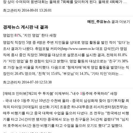
장 상이 수여되며 웅변대회는 올해로 7회째를 맞이하게 된다. 올해로 4회째가 …
최고관리자
2014-09-01 13:26:01
메인_주요뉴스
결과 더보기
경제뉴스 게시판 내 결과
영업인 8
1
%, ‘지인 영업’ 한다
새창
영업직 직장인 5명 중 4명은 주변 지인들을 상대로 영업 활동을 벌인 적이 ‘있다’는
조사 결과가 나왔다. 취업포털 커리어(http://www.career.co.kr 대표 강석인)가 영업
직에 종사 중인 직장인 386명을 대상으로 설문조사를 실시한 결과, 전체의 81.8%
가 ‘지인 영업’을 한 경험이 있다고 밝혔다. 영업 활동의 대상으로는 ‘친구’가 38%
로 가장 높은 비율을 차지했다. 다음으로 ‘형제자매’에게 영업 활동을 벌였다는 직
장인이 20.4% 였으며, ‘친척’이 15.6%, ‘부모님’이 14.3%, ‘기타 지인’이라는…
최고관리자
2014-07-10 12:53:38
[재테크 인터뷰]'제2의 中 투자붐' 이제부터.."내수
1
등주에 주목하라"
새창
- 국내 내수 1등주 지난 10년간 수천배 올라 - 중국의 삼성화재 찾아 장기투자할 최
적의 타이밍 [이데일리 성선화 기자] 조용준 하나대투증권 리서치센터장(전무)는
매주 비행기를 타고 중국 대학에 수업을 들으러 다녔다. 조 전무는 “한국에선 비행
기를 타고 2시간이면 됐지만 중국에서 오는 반 친구들은 3시간씩 걸렸다”며 “심지
어 호주에서 6시간 동안 비행기를 타고 수업을 들으러 오기도 했다”고 말했다.