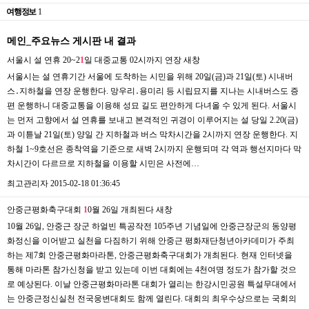
여행정보
1
메인_주요뉴스 게시판 내 결과
서울시 설 연휴 20~2
1
일 대중교통 02시까지 연장
새창
서울시는 설 연휴기간 서울에 도착하는 시민을 위해 20일(금)과 21일(토) 시내버
스․지하철을 연장 운행한다. 망우리․용미리 등 시립묘지를 지나는 시내버스도 증
편 운행하니 대중교통을 이용해 성묘 길도 편안하게 다녀올 수 있게 된다. 서울시
는 먼저 고향에서 설 연휴를 보내고 본격적인 귀경이 이루어지는 설 당일 2.20(금)
과 이튿날 21일(토) 양일 간 지하철과 버스 막차시간을 2시까지 연장 운행한다. 지
하철 1~9호선은 종착역을 기준으로 새벽 2시까지 운행되며 각 역과 행선지마다 막
차시간이 다르므로 지하철을 이용할 시민은 사전에…
최고관리자
2015-02-18 01:36:45
안중근평화축구대회
1
0월 26일 개최된다
새창
10월 26일, 안중근 장군 하얼빈 특공작전 105주년 기념일에 안중근장군의 동양평
화정신을 이어받고 실천을 다짐하기 위해 안중근 평화재단청년아카데미가 주최
하는 제7회 안중근평화마라톤, 안중근평화축구대회가 개최된다. 현재 인터넷을
통해 마라톤 참가신청을 받고 있는데 이번 대회에는 4천여명 정도가 참가할 것으
로 예상된다. 이날 안중근평화마라톤 대회가 열리는 한강시민공원 특설무대에서
는 안중근정신실천 전국웅변대회도 함께 열린다. 대회의 최우수상으로는 국회의