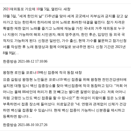
202
1
재외동포 가요제
1
0월 5일, 열린다.
새창
10월 5일, "세계 한인의 날“ 15주년을 맞아 세계 곳곳에서 자부심과 긍지를 갖고 살
아가고 있는 한민족이 한자리에 모여 노래로 화려한 대결을 펼친다. 참가 자격은
특별한 제한 없이 노래를 즐기고 노래에 재능을 가진 국내외 거주 재외동포 누구
나 지원이 가능하며 해외 시민권자, 해외 영주권자, 한인 후손, 입양인 등 외국 국
적자도 가능하게 된다. 신청은 일반인, 가수 출신, 현역 가수를 불문하고 참가신청
서를 작성한 후 노래 동영상과 함께 이메일로 보내주면 된다. 신청 기간은 2021년
8월 9일(…
한중방송
2021-08-12 17:10:06
왕청현 로인들 코로나
1
9백신 접종에 적극 동참
새창
요즘 길림성 왕청현 노인들은 코로나19 백신 접종을 위해 왕청현 전민건강센터에
설치된 대형 임시 백신 접종장소를 찾아 백신접종에 적극 동참하고 있다. “저희 어
머니는 올해 88세인데 허리가 휜 것 빼고는 별다른 질병이 없습니다. 저희 어머니
처럼 고령인 노인도 백신 접종을 할 수 있나요?” 한 여성이 지팡이를 짚은 노모를
부축하면서 접종 장소에 들어섰다. 의료일군은 “네. 연령과 관계없이 신체가 건강
하면 백신을 접종할 수 있습니다. 현재 백신 접종이 가능하니 신분증을 제시하고
등록하면 됩니다…
한중방송
2021-08-10 10:27:26