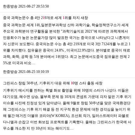
한중방송
2021-08-27 20:53:50
중국 과학논문수 총 4만 2
1
9개로 세계
1
위를 차지
새창
중국 과학논문 세계 1위,일본문부과학성 산하 과학기술, 학술정책연구소가 세계
주요국 과학분야 연구활동을 분석한 "과학기술지표 2021"에 따르면 과학계에서
인용회수가 높은 논문을가장 많이 발표한 국가는 중국으로 나타났다고 니혼게이
자 신문이 보도했다. 중국의논문 수는 총 4만 219개로 미국 3만 7124개를 누르고 1
위를 차지했다. 점유율은 중국이 24.8% , 미국이22.9%였다. 분야별로 중국이 재료
과학, 화학, 공학 등 5개 분야에서 1위였다. 최고 논문에서도중국 점유율은 전체 2
5%로 미국과 비슷…
한중방송
2021-08-25 10:10:19
그린피스 창립 50주년, 기후위기 대응 위해
1
0명 스타 출동
새창
기후위기 메시지를 전하는 특별 화보 촬영을 위해 10명의 스타가 나섰다. 이들은
대기오염, 해수면 상승, 물부족 문제 등 10개의 콘셉트 가운데 각자 맡은 기후 위기
이슈를 사진에 진정성 있게 담아냈다. 올해 9월로 창립 50주년을 맞은 국제환경단
체 그린피스는 기후 위기 해결 등 전 지구적 환경 문제에 대한 경각심을 높이기 위
해 월간 매거진 더블유 코리아(W KOREA), 조선희 작가, 일러스트레이터 파블로
다니엘과 손잡고 이번 화보집 프로젝트를 기획했다. 올해는 그린피스가 한국에 사
무소를 개소한 지 만 10년이 되는 해이기도…