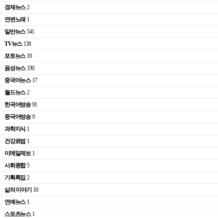
경제뉴스
2
연변노래
1
일반뉴스
541
TV뉴스
138
포토뉴스
19
음성뉴스
330
중국어뉴스
17
월드뉴스
2
한국어방송
91
중국어방송
9
과학지식
1
건강료법
1
이메일제보
1
사회종합
5
기획특집
2
삶의 이야기
10
연예뉴스
1
스포츠뉴스
1