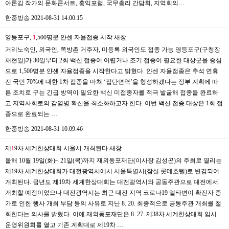
아론김 작가의 문화콘서트, 홍익포럼, 국무총리 간담회, 지역회의…
한중방송
2021-08-31 14:00:15
영등포구,
1
,500명분 얀센 자율접종 시작
새창
거리노숙인, 외국인, 쪽방촌 거주자, 미등록 외국인도 접종 가능 영등포구(구청장
채현일)가 30일부터 2회 백신 접종이 어렵거나 조기 접종이 필요한 대상군을 중심
으로 1,500명분 얀센 자율접종을 시작한다고 밝혔다. 얀센 자율접종은 추석 연휴
전 국민 70%에 대한 1차 접종을 마쳐 ‘집단면역’을 형성하겠다는 정부 계획에 따
른 조치로 구는 긴급 방역이 필요한 백신 미접종자를 적극 발굴해 접종을 완료하
고 지역사회로의 감염병 확산을 최소화하고자 한다. 이번 백신 접종 대상은 1회 접
종으로 완료되는 …
한중방송
2021-08-31 10:09:46
제
1
9차 세계한상대회 서울서 개최된다
새창
올해 10월 19일(화)~ 21일(목)까지 재외동포재단(이사장 김성곤)의 주최로 열리는
제19차 세계한상대회가 대전광역시에서 서울특별시(잠실 롯데호텔)로 변경되여
개최된다. 금년도 제19차 세계한상대회는 대전광역시와 공동주관으로 대전에서
개최할 예정이었으나 대전광역시는 최근 대전 지역 코로나19 델타변이 확진자 증
가로 인한 행사 개최 부담 등의 사유로 지난 8. 20. 최종적으로 공동주관 개최를 철
회한다는 의사를 밝혔다. 이에 재외동포재단은 8. 27. 제38차 세계한상대회 임시
운영위원회를 열고 기존 계획대로 제19차 …