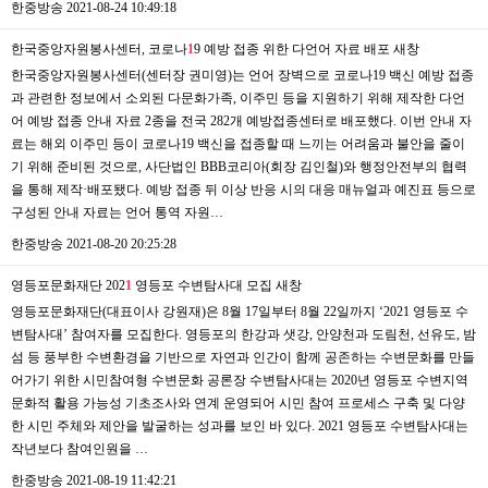
한중방송
2021-08-24 10:49:18
한국중앙자원봉사센터, 코로나
1
9 예방 접종 위한 다언어 자료 배포
새창
한국중앙자원봉사센터(센터장 권미영)는 언어 장벽으로 코로나19 백신 예방 접종
과 관련한 정보에서 소외된 다문화가족, 이주민 등을 지원하기 위해 제작한 다언
어 예방 접종 안내 자료 2종을 전국 282개 예방접종센터로 배포했다. 이번 안내 자
료는 해외 이주민 등이 코로나19 백신을 접종할 때 느끼는 어려움과 불안을 줄이
기 위해 준비된 것으로, 사단법인 BBB코리아(회장 김인철)와 행정안전부의 협력
을 통해 제작·배포됐다. 예방 접종 뒤 이상 반응 시의 대응 매뉴얼과 예진표 등으로
구성된 안내 자료는 언어 통역 자원…
한중방송
2021-08-20 20:25:28
영등포문화재단 202
1
영등포 수변탐사대 모집
새창
영등포문화재단(대표이사 강원재)은 8월 17일부터 8월 22일까지 ‘2021 영등포 수
변탐사대’ 참여자를 모집한다. 영등포의 한강과 샛강, 안양천과 도림천, 선유도, 밤
섬 등 풍부한 수변환경을 기반으로 자연과 인간이 함께 공존하는 수변문화를 만들
어가기 위한 시민참여형 수변문화 공론장 수변탐사대는 2020년 영등포 수변지역
문화적 활용 가능성 기초조사와 연계 운영되어 시민 참여 프로세스 구축 및 다양
한 시민 주체와 제안을 발굴하는 성과를 보인 바 있다. 2021 영등포 수변탐사대는
작년보다 참여인원을 …
한중방송
2021-08-19 11:42:21