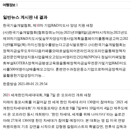
여행정보
1
일반뉴스 게시판 내 결과
한국기술개발협회, 제
1
0차 기업R&D지도사 양성 지원
새창
(사)한국기술개발협회(협회장최노아)는2021년10월8일(금)부터시작되는2021년도
제10차기업R&D지도사및실무자양성지원사업계획을홈페이지를통해공고하고202
1년9월30일(목) 까지신청접수를받는다고공식발표했다. (사)한국기술개발협회는
정책자금실무도우미다음카페를모태로설립되어온라인과오프라인을통해정책자
금전문인력양성지원사업을해오고있는비영리민간단체(NPO)다.정실미카페및협
회부설KOTERA정책자금평생교육원을통해정책자금실무전문가및기업R&D지도
사를500여명이상배출해오고있다. 훈련연수과정은중소기업으로하여금정책자금
을활용한기업성장이가능…
한중방송
2021-09-01 21:29:54
202
1
세계한인차세대대회, 9월 7일 온·오프라인 개최
새창
미래의 동포사회를 이끌어갈 전 세계 한인 차세대 리더 136명이 참여하는 ‘2021 세
계한인차세대대회‘가 재외동포재단 조최로 9월 7일부터 10일까지 4일간 제주도에
서 온·오프라인 동시 개최된다. ‘한인 차세대, 세계를 위해 나아가다’라는 슬로건
아래 27개국 136여명 한인 차세대가 참여할 예정이다. 본 대회는 영 킴 미국 연방
하원의원의 기조 강연을 시작으로 강형원 칼럼리스트의 특별강연, 전후석 감독과