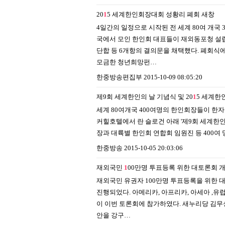
20
1
5 세계한인회장대회 성황리 폐회
새창
4일간의 일정으로 시작된 전 세계 80여 개국
국에서 모인 한인회 대표들이 재외동포청 설립
단합 등 6개항의 결의문을 채택했다. 폐회식
모금한 청년희망펀…
한중방송편집부
2015-10-09 08:05:20
제9회 세계한인의 날 기념식 및 20
1
5 세계한
세계 80여개국 400여명의 한인회장들이 한
커힐호텔에서 란 슬로건 아래 '제9회 세계한인
장과 대륙별 한인회 연합회 임원진 등 400여 
한중방송
2015-10-05 20:03:06
재외국민
1
00만명 투표등록 위한 대토론회 
재외국민 유권자 100만명 투표등록을 위한 
진행되었다. 아메리카, 아프리카, 아세아 ,유럽
이 이번 토론회에 참가하였다. 새누리당 김무
안을 강구…