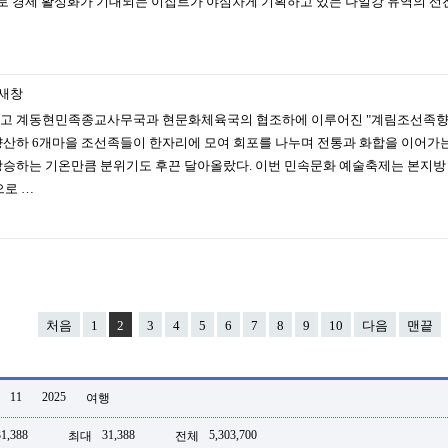
발로 경제 활성화가 기대되는 이집트가 야심차게 기획하고 있는 나일강 유역의 
새창
고 계동현민족종교사무국과 현문화체육국의 협조하에 이루어진 "계림조선족향 
하 6개마을 조선족들이 한자리에 모여 회포를 나누며 전통과 화합을 이어가는 
승하는 기온만큼 분위기도 후끈 달아올랐다. 이번 민속문화 예술축제는 본지방 
으로 …
처음
1
2
3
4
5
6
7
8
9
10
다음
맨끝
11
2025
여행
31,388
31,388
5,303,700
최대
전체