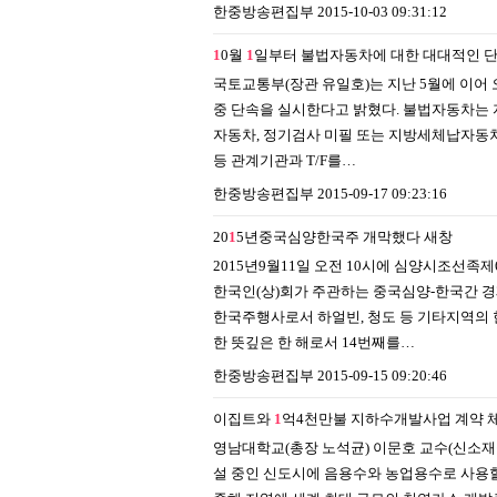
한중방송편집부
2015-10-03 09:31:12
1
0월
1
일부터 불법자동차에 대한 대대적인 단
국토교통부(장관 유일호)는 지난 5월에 이어 
중 단속을 실시한다고 밝혔다. 불법자동차는
자동차, 정기검사 미필 또는 지방세체납자동차
등 관계기관과 T/F를…
한중방송편집부
2015-09-17 09:23:16
20
1
5년중국심양한국주 개막했다
새창
2015년9월11일 오전 10시에 심양시조선
한국인(상)회가 주관하는 중국심양-한국간 경제
한국주행사로서 하얼빈, 청도 등 기타지역의
한 뜻깊은 한 해로서 14번째를…
한중방송편집부
2015-09-15 09:20:46
이집트와
1
억4천만불 지하수개발사업 계약 
영남대학교(총장 노석균) 이문호 교수(신소재공학부
설 중인 신도시에 음용수와 농업용수로 사용할 