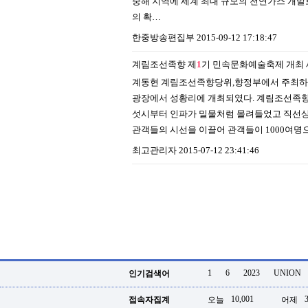
중해 지역에 세계 최대 규모의 천연가스 개
의 확…
한중방송편집부
2015-09-12 17:18:47
계림조선족향 제
1
기 민속문화예술축제 개최
계동현 계림조선족향당위,향정부에서 주최하
광장에서 성황리에 개최되였다. 계림조선족향산
섯시부터 인파가 밀물처럼 몰려들었고 직선상
관객들의 시선을 이끌어 관객들이 1000여명
최고관리자
2015-07-12 23:41:46
1
6
2023
UNION
인기검색어
10,001
접속자집계
오늘
어제