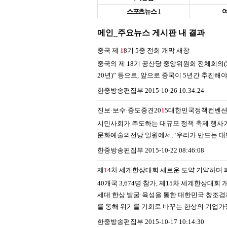
스포츠뉴스
1
메인_주요뉴스 게시판 내 결과
중국 제
1
8기 5중 전회 개막
새창
중국의 제 18기 공산당 중앙위원회 전체회의(5
20년)” 등으로, 앞으로 중국이 5년간 추진
한중방송편집부
2015-10-26 10:34:24
진보·보수·중도중견20
1
5대한민국정책컨벤션
시민사회가 주도하는 대규모 정책 축제 행사가 
문화예술의전당 일원에서, ‘우리가 만드는 
한중방송편집부
2015-10-22 08:46:08
제
1
4차 세계한상대회 새로운 도약 기약하며 
40개국 3,674명 참가, 제15차 세계한상대
세대 한상 발굴·육성을 통한 대한민국 창조경
를 통해 위기를 기회로 바꾸는 한상의 기업가
한중방송편집부
2015-10-17 10:14:30