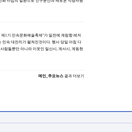
선진화 사업의 일환으로 인구분산과 새로운 식량자원
제1기 민속문화예술축제"가 일전에 계림향 레저
민속 대잔치가 펼쳐진것이다. 행사 당일 아침 다
사람들뿐만 아니라 이웃인 밀산시, 계서시, 계동현
메인_주요뉴스
결과 더보기